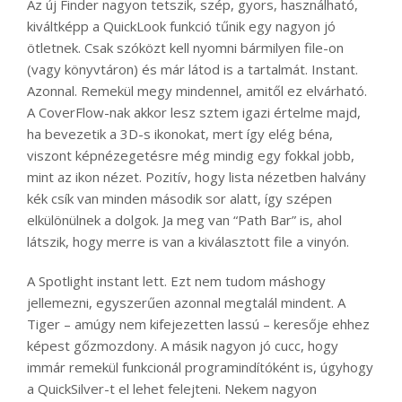
Az új Finder nagyon tetszik, szép, gyors, használható,
kiváltképp a QuickLook funkció tűnik egy nagyon jó
ötletnek. Csak szóközt kell nyomni bármilyen file-on
(vagy könyvtáron) és már látod is a tartalmát. Instant.
Azonnal. Remekül megy mindennel, amitől ez elvárható.
A CoverFlow-nak akkor lesz sztem igazi értelme majd,
ha bevezetik a 3D-s ikonokat, mert így elég béna,
viszont képnézegetésre még mindig egy fokkal jobb,
mint az ikon nézet. Pozitív, hogy lista nézetben halvány
kék csík van minden második sor alatt, így szépen
elkülönülnek a dolgok. Ja meg van “Path Bar” is, ahol
látszik, hogy merre is van a kiválasztott file a vinyón.
A Spotlight instant lett. Ezt nem tudom máshogy
jellemezni, egyszerűen azonnal megtalál mindent. A
Tiger – amúgy nem kifejezetten lassú – keresője ehhez
képest gőzmozdony. A másik nagyon jó cucc, hogy
immár remekül funkcionál programindítóként is, úgyhogy
a QuickSilver-t el lehet felejteni. Nekem nagyon