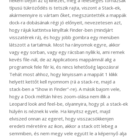
nekem bejön az új kinézet, még a felesleges tornazsák
típusú tükröződés is tetszik rajta, viszont a Stack-ek,
akármennyire is vártam őket, megszüntették a mappák
dock-ra dobásának régi jó előnyeit, nevezetesen azt,
hogy rájuk kattintva kinyíltak Finder-ben (mindjárt
visszatérek rá), és hogy jobb gombra egy menüben
látszott a tartalmuk. Most ha rányomok egyre, akkor
vagy egy sorban, vagy egy rácsban nyílik ki, ami remek
kevés file-nál, de az Applications mappámnál alig a
programok fele fér ki, és nincs lehetőség lapozásra!
Tehát most ahhoz, hogy kinyissam a mappát 1 klikk
helyett kettőt kell nyomnom (rá a stack-re, majd a
stack-ben a “Show in Finder”-re). A másik bajom vele,
hogy a Dock méltán híres zoom-olása nem illik a
Leopard look and feel-be, olyannyira, hogy pl. a stack-ek
hülyén is néznek ki vele. Ha kinyitsz egyet, majd
elviszed onnan az egeret, hogy visszacsökkenjen
eredeti méretére az ikon, akkor a stack ott lebeg a
semmiben, és nem megy vele együtt le a képernyő alja