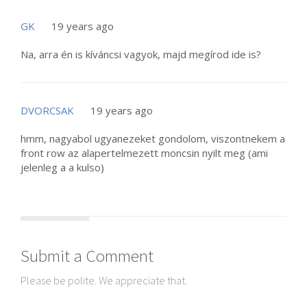
GK
19 years ago
Na, arra én is kíváncsi vagyok, majd megírod ide is?
DVORCSAK
19 years ago
hmm, nagyabol ugyanezeket gondolom, viszontnekem a
front row az alapertelmezett moncsin nyilt meg (ami
jelenleg a a kulso)
Submit a Comment
Please be polite. We appreciate that.