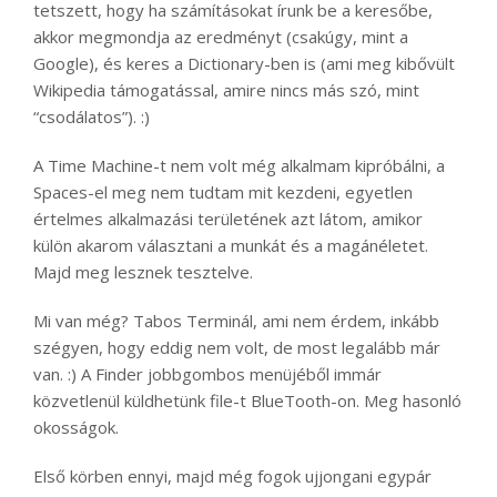
tetszett, hogy ha számításokat írunk be a keresőbe,
akkor megmondja az eredményt (csakúgy, mint a
Google), és keres a Dictionary-ben is (ami meg kibővült
Wikipedia támogatással, amire nincs más szó, mint
“csodálatos”). :)
A Time Machine-t nem volt még alkalmam kipróbálni, a
Spaces-el meg nem tudtam mit kezdeni, egyetlen
értelmes alkalmazási területének azt látom, amikor
külön akarom választani a munkát és a magánéletet.
Majd meg lesznek tesztelve.
Mi van még? Tabos Terminál, ami nem érdem, inkább
szégyen, hogy eddig nem volt, de most legalább már
van. :) A Finder jobbgombos menüjéből immár
közvetlenül küldhetünk file-t BlueTooth-on. Meg hasonló
okosságok.
Első körben ennyi, majd még fogok ujjongani egypár