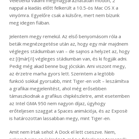
Véletlenül valami megmagyarázhatatlan módon, 2
nappal a kiadás előtt felkerült a 10.5-ös Mac OS X a
vinyómra. Egyelőre csak a külsőre, mert nem bízunk
meg idegen fiában.
Jelentem megy remekül. Az első benyomásom róla a
beták megnézegetése után az, hogy egy már majdnem
végleges stádiumban van – de sajnos a helyzet az, hogy
ez [i]már[/i] végleges stádiumban van, és ki fogják adni.
Pedig még akad benne bug jócskán. Ami viszont megy,
az érzetre marha gyors lett. Szerintem a legtöbb
funkció sokkal gyorsabb, mint Tiger-en volt – leszámítva
a grafikai megjelenítést, ahol még erősebben
támaszkodnak a grafikus chipkészletre, amit esetemben
az Intel GMA 950 nem nagyon díjaz, úgyhogy
erőteljesen szaggat a Spaces animációja, és az Exposè
is határozottan lassabban megy, mint Tiger-en.
Amit nem írtak sehol: A Dock el lett cseszve. Nem,