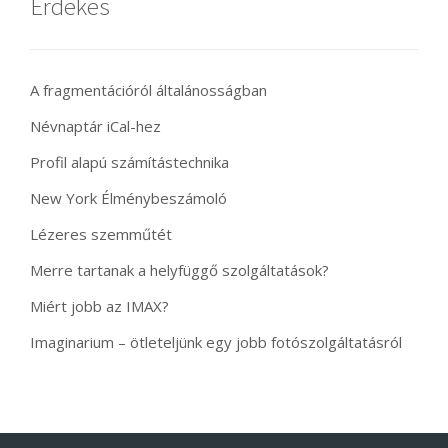
Érdekes
A fragmentációról általánosságban
Névnaptár iCal-hez
Profil alapú számítástechnika
New York Élménybeszámoló
Lézeres szemműtét
Merre tartanak a helyfüggő szolgáltatások?
Miért jobb az IMAX?
Imaginarium – ötleteljünk egy jobb fotószolgáltatásról