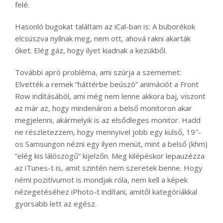
felé.
Hasonló bugokat találtam az iCal-ban is: A buborékok
elcsúszva nyílnak meg, nem ott, ahová rakni akarták
őket. Elég gáz, hogy ilyet kiadnak a kezükből.
További apró probléma, ami szúrja a szememet:
Elvették a remek “háttérbe beúszó” animációt a Front
Row indításából, ami még nem lenne akkora baj, viszont
az már az, hogy mindenáron a belső monitoron akar
megjelenni, akármelyik is az elsődleges monitor. Hadd
ne részletezzem, hogy mennyivel jobb egy külső, 19″-
os Samsungon nézni egy ilyen menüt, mint a belső (khm)
“elég kis lálószögű” kijelzőn. Meg kilépéskor lepauzézza
az iTunes-t is, amit szintén nem szeretek benne. Hogy
némi pozitívumot is mondjak róla, nem kell a képek
nézegetéséhez iPhoto-t indítani, amitől kategóriákkal
gyorsabb lett az egész.