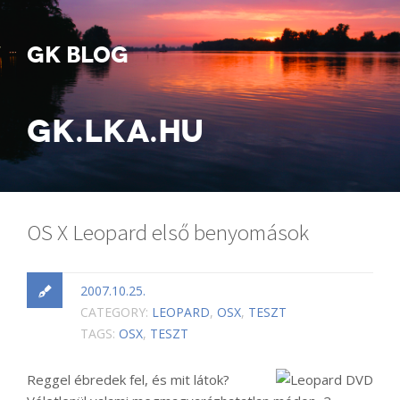
GK BLOG
GK.LKA.HU
OS X Leopard első benyomások
2007.10.25.
CATEGORY:
LEOPARD
,
OSX
,
TESZT
TAGS:
OSX
,
TESZT
Reggel ébredek fel, és mit látok?