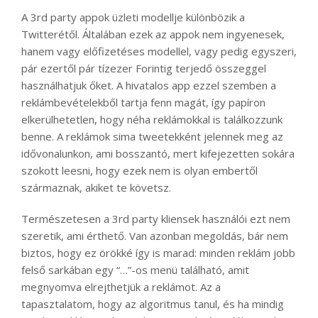
A 3rd party appok üzleti modellje különbözik a
Twitterétől. Általában ezek az appok nem ingyenesek,
hanem vagy előfizetéses modellel, vagy pedig egyszeri,
pár ezertől pár tízezer Forintig terjedő összeggel
használhatjuk őket. A hivatalos app ezzel szemben a
reklámbevételekből tartja fenn magát, így papíron
elkerülhetetlen, hogy néha reklámokkal is találkozzunk
benne. A reklámok sima tweetekként jelennek meg az
idővonalunkon, ami bosszantó, mert kifejezetten sokára
szokott leesni, hogy ezek nem is olyan embertől
származnak, akiket te követsz.
Természetesen a 3rd party kliensek használói ezt nem
szeretik, ami érthető. Van azonban megoldás, bár nem
biztos, hogy ez örökké így is marad: minden reklám jobb
felső sarkában egy “…”-os menü található, amit
megnyomva elrejthetjük a reklámot. Az a
tapasztalatom, hogy az algoritmus tanul, és ha mindig