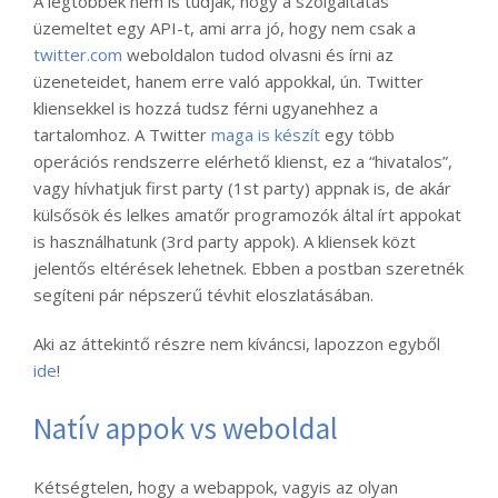
A legtöbbek nem is tudják, hogy a szolgáltatás
üzemeltet egy API-t, ami arra jó, hogy nem csak a
twitter.com
weboldalon tudod olvasni és írni az
üzeneteidet, hanem erre való appokkal, ún. Twitter
kliensekkel is hozzá tudsz férni ugyanehhez a
tartalomhoz. A Twitter
maga is készít
egy több
operációs rendszerre elérhető klienst, ez a “hivatalos”,
vagy hívhatjuk first party (1st party) appnak is, de akár
külsősök és lelkes amatőr programozók által írt appokat
is használhatunk (3rd party appok). A kliensek közt
jelentős eltérések lehetnek. Ebben a postban szeretnék
segíteni pár népszerű tévhit eloszlatásában.
Aki az áttekintő részre nem kíváncsi, lapozzon egyből
ide
!
Natív appok vs weboldal
Kétségtelen, hogy a webappok, vagyis az olyan