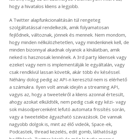
hogy a hivatalos kliens a legjobb.
A Twitter alapfunkcionalitásán túl rengeteg
szolgáltatással rendelkezik, amik folyamatosan
fejlődnek, változnak, jönnek és mennek. Nem mondom,
hogy minden nélkülözhetetlen, vagy mindenkinek kell, de
minden bizonnyal akadnak olyanok a kínálatban, amik
neked is hasznosak lennének. A 3rd party kliensek vagy
ezeket vagy nem is implementálják le egyáltalán, vagy
csak rendkívül lassan követik, akár több év késéssel.
Néhány dolog pedig az API-n keresztül nem is elérhető
a számukra. Ilyen volt annak idején a streaming API,
vagyis az, hogy a tweetekről a kliens azonnal értesült,
ahogy azokat elküldték, nem pedig csak egy kézi- vagy
sok másodpercenként lefutó automata frissítés során,
vagy a tweetekbe ágyazható szavazások. De vannak
nagyobb dolgok is, mint az élő videók, Space-ek,
Podcastek, thread kezelés, edit gomb, láthatósági