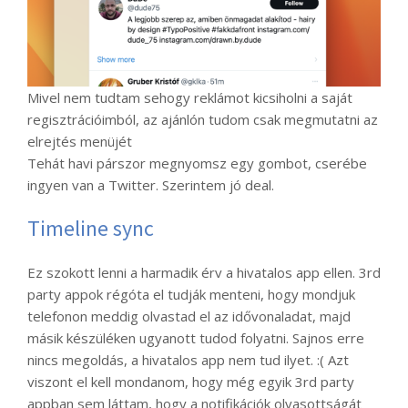
Mivel nem tudtam sehogy reklámot kicsiholni a saját
regisztrációimból, az ajánlón tudom csak megmutatni az
elrejtés menüjét
Tehát havi párszor megnyomsz egy gombot, cserébe
ingyen van a Twitter. Szerintem jó deal.
Timeline sync
Ez szokott lenni a harmadik érv a hivatalos app ellen. 3rd
party appok régóta el tudják menteni, hogy mondjuk
telefonon meddig olvastad el az idővonaladat, majd
másik készüléken ugyanott tudod folyatni. Sajnos erre
nincs megoldás, a hivatalos app nem tud ilyet. :( Azt
viszont el kell mondanom, hogy még egyik 3rd party
appban sem láttam, hogy a notifikációk olvasottságát