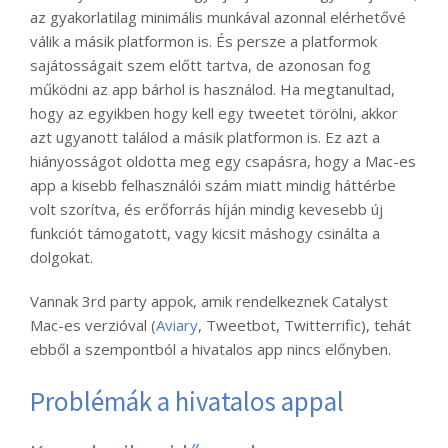
az gyakorlatilag minimális munkával azonnal elérhetővé
válik a másik platformon is. És persze a platformok
sajátosságait szem előtt tartva, de azonosan fog
működni az app bárhol is használod. Ha megtanultad,
hogy az egyikben hogy kell egy tweetet törölni, akkor
azt ugyanott találod a másik platformon is. Ez azt a
hiányosságot oldotta meg egy csapásra, hogy a Mac-es
app a kisebb felhasználói szám miatt mindig háttérbe
volt szorítva, és erőforrás híján mindig kevesebb új
funkciót támogatott, vagy kicsit máshogy csinálta a
dolgokat.
Vannak 3rd party appok, amik rendelkeznek Catalyst
Mac-es verzióval (
Aviary
, Tweetbot, Twitterrific), tehát
ebből a szempontból a hivatalos app nincs előnyben.
Problémák a hivatalos appal