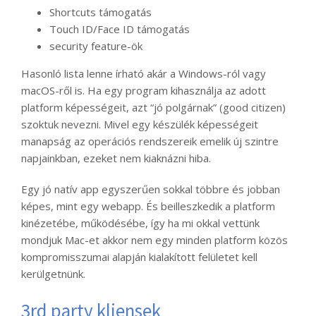
Shortcuts támogatás
Touch ID/Face ID támogatás
security feature-ök
Hasonló lista lenne írható akár a Windows-ról vagy
macOS-ről is. Ha egy program kihasználja az adott
platform képességeit, azt “jó polgárnak” (good citizen)
szoktuk nevezni. Mivel egy készülék képességeit
manapság az operációs rendszereik emelik új szintre
napjainkban, ezeket nem kiaknázni hiba.
Egy jó natív app egyszerűen sokkal többre és jobban
képes, mint egy webapp. És beilleszkedik a platform
kinézetébe, működésébe, így ha mi okkal vettünk
mondjuk Mac-et akkor nem egy minden platform közös
kompromisszumai alapján kialakított felületet kell
kerülgetnünk.
3rd party kliensek