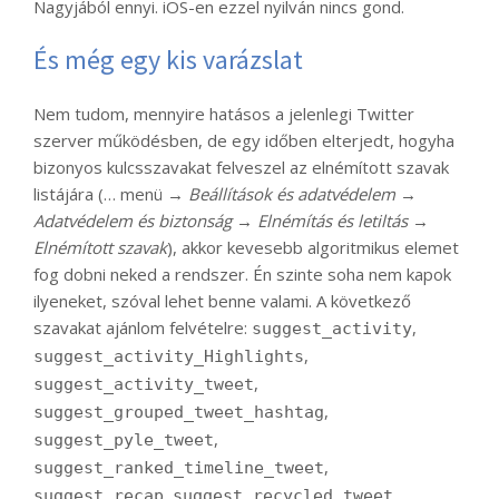
Nagyjából ennyi. iOS-en ezzel nyilván nincs gond.
És még egy kis varázslat
Nem tudom, mennyire hatásos a jelenlegi Twitter
szerver működésben, de egy időben elterjedt, hogyha
bizonyos kulcsszavakat felveszel az elnémított szavak
listájára (… menü →
Beállítások és adatvédelem
→
Adatvédelem és biztonság
→
Elnémítás és letiltás
→
Elnémított szavak
), akkor kevesebb algoritmikus elemet
fog dobni neked a rendszer. Én szinte soha nem kapok
ilyeneket, szóval lehet benne valami. A következő
szavakat ajánlom felvételre:
,
suggest_activity
,
suggest_activity_Highlights
,
suggest_activity_tweet
,
suggest_grouped_tweet_hashtag
,
suggest_pyle_tweet
,
suggest_ranked_timeline_tweet
,
,
suggest_recap
suggest_recycled_tweet