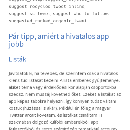
,
suggest_recycled_tweet_inline
,
,
suggest_sc_tweet
suggest_who_to_follow
.
suggested_ranked_organic_tweet
Pár tipp, amiért a hivatalos app
jobb
Listák
Javítsatok ki, ha tévedek, de szerintem csak a hivatalos
kliens tud listákat kezelni. A lista emberek gyűjteménye,
akiket téma vagy érdeklődési kör alapján csoportokba
szedsz. Nem muszáj követned őket. Ezeket a listákat az
app képes tabokra helyezni, így könnyen tudsz váltani
köztük (húzással is akár). Például én főleg a magyar
Twitter arcait követem, és listákat csináltam IT
szakmában dolgozó külföldi emberekből, app
fejlesztőkből és retro számítógép tematikájú account-