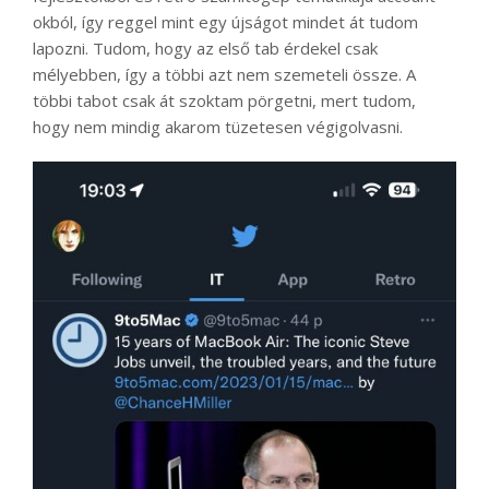
okból, így reggel mint egy újságot mindet át tudom
lapozni. Tudom, hogy az első tab érdekel csak
mélyebben, így a többi azt nem szemeteli össze. A
többi tabot csak át szoktam pörgetni, mert tudom,
hogy nem mindig akarom tüzetesen végigolvasni.