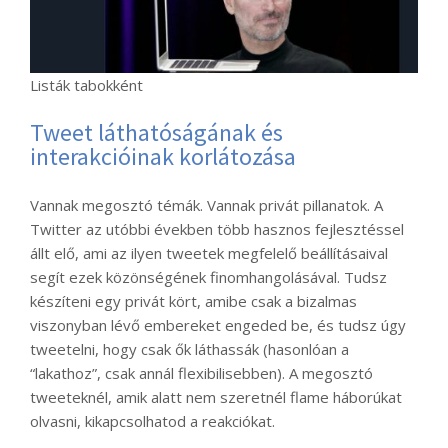
Listák tabokként
Tweet láthatóságának és
interakcióinak korlátozása
Vannak megosztó témák. Vannak privát pillanatok. A
Twitter az utóbbi években több hasznos fejlesztéssel
állt elő, ami az ilyen tweetek megfelelő beállításaival
segít ezek közönségének finomhangolásával. Tudsz
készíteni egy privát kört, amibe csak a bizalmas
viszonyban lévő embereket engeded be, és tudsz úgy
tweetelni, hogy csak ők láthassák (hasonlóan a
“lakathoz”, csak annál flexibilisebben). A megosztó
tweeteknél, amik alatt nem szeretnél flame háborúkat
olvasni, kikapcsolhatod a reakciókat.