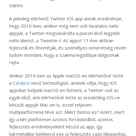
sajnos.
A jelenleg elérhető Twitter iOS app annak eredménye,
hogy 2010-ben, amikor még nem volt hivatalos natív
appjuk, a Twitter megvásárolta a piacon lévő legjobb
natív klienst, a Tweetie-t. Az appot 13 éve aktívan
fejlesztik és finomítják, és személyes ismeretség révén
tudom mondani, hogy a szakma legjobbjai dolgoznak
rajta.
Amikor 2019-ben az Apple macOS-en elérhetővé tette
a
Catalyst
nevű technológiát, aminek célja, hogy iOS
appokat tudjunk macOS-en futtatni, a Twitter volt az
egyik első, ami elérhetővé tette az eredetileg iOS-re
készült appját Mac-en is, ezzel teljesen
multiplatformmá téve azt. Miért fontos ez? Azért, mert
így a két platformon azonos forráskódból, azonos
fejlesztés eredményeként készül az app, így
bármelyikbe belekerül egy új fejlesztés vagy hibajavítás,