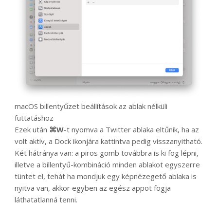
macOS billentyűzet beállítások az ablak nélküli
futtatáshoz
Ezek után
⌘W
-t nyomva a Twitter ablaka eltűnik, ha az
volt aktív, a Dock ikonjára kattintva pedig visszanyitható.
Két hátránya van: a piros gomb továbbra is ki fog lépni,
illetve a billentyű-kombináció minden ablakot egyszerre
tüntet el, tehát ha mondjuk egy képnézegető ablaka is
nyitva van, akkor egyben az egész appot fogja
láthatatlanná tenni.