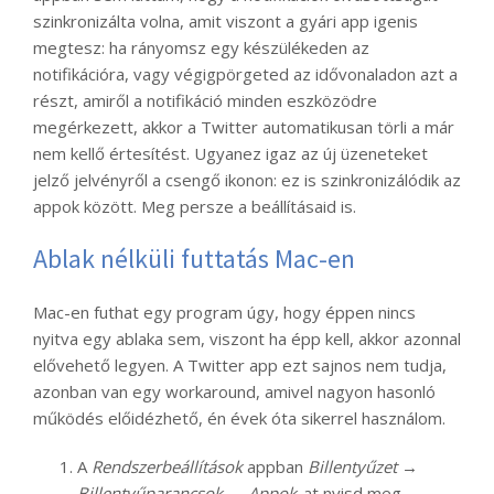
szinkronizálta volna, amit viszont a gyári app igenis
megtesz: ha rányomsz egy készülékeden az
notifikációra, vagy végigpörgeted az idővonaladon azt a
részt, amiről a notifikáció minden eszközödre
megérkezett, akkor a Twitter automatikusan törli a már
nem kellő értesítést. Ugyanez igaz az új üzeneteket
jelző jelvényről a csengő ikonon: ez is szinkronizálódik az
appok között. Meg persze a beállításaid is.
Ablak nélküli futtatás Mac-en
Mac-en futhat egy program úgy, hogy éppen nincs
nyitva egy ablaka sem, viszont ha épp kell, akkor azonnal
elővehető legyen. A Twitter app ezt sajnos nem tudja,
azonban van egy workaround, amivel nagyon hasonló
működés előidézhető, én évek óta sikerrel használom.
A
Rendszerbeállítások
appban
Billentyűzet →
Billentyűparancsok → Appok
-at nyisd meg