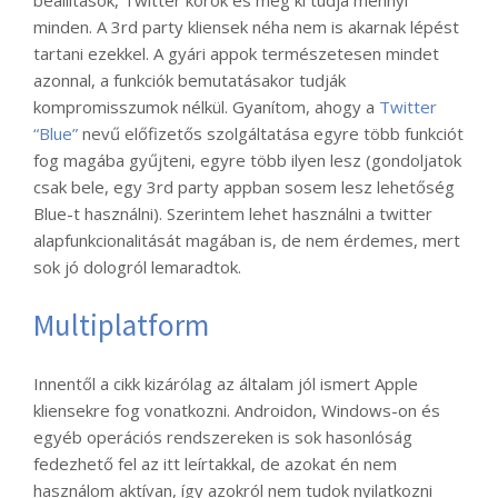
beállítások, Twitter körök és még ki tudja mennyi
minden. A 3rd party kliensek néha nem is akarnak lépést
tartani ezekkel. A gyári appok természetesen mindet
azonnal, a funkciók bemutatásakor tudják
kompromisszumok nélkül. Gyanítom, ahogy a
Twitter
“Blue”
nevű előfizetős szolgáltatása egyre több funkciót
fog magába gyűjteni, egyre több ilyen lesz (gondoljatok
csak bele, egy 3rd party appban sosem lesz lehetőség
Blue-t használni). Szerintem lehet használni a twitter
alapfunkcionalitását magában is, de nem érdemes, mert
sok jó dologról lemaradtok.
Multiplatform
Innentől a cikk kizárólag az általam jól ismert Apple
kliensekre fog vonatkozni. Androidon, Windows-on és
egyéb operációs rendszereken is sok hasonlóság
fedezhető fel az itt leírtakkal, de azokat én nem
használom aktívan, így azokról nem tudok nyilatkozni