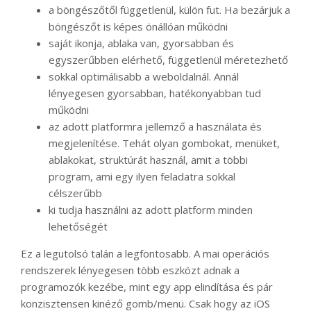
a böngészőtől függetlenül, külön fut. Ha bezárjuk a
böngészőt is képes önállóan működni
saját ikonja, ablaka van, gyorsabban és
egyszerűbben elérhető, függetlenül méretezhető
sokkal optimálisabb a weboldalnál. Annál
lényegesen gyorsabban, hatékonyabban tud
működni
az adott platformra jellemző a használata és
megjelenítése. Tehát olyan gombokat, menüket,
ablakokat, struktúrát használ, amit a többi
program, ami egy ilyen feladatra sokkal
célszerűbb
ki tudja használni az adott platform minden
lehetőségét
Ez a legutolsó talán a legfontosabb. A mai operációs
rendszerek lényegesen több eszközt adnak a
programozók kezébe, mint egy app elindítása és pár
konzisztensen kinéző gomb/menü. Csak hogy az iOS