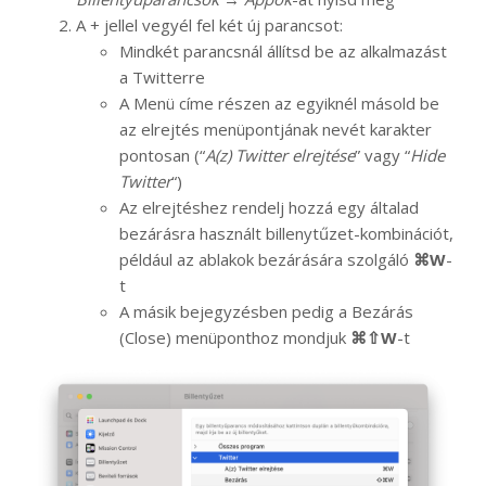
A + jellel vegyél fel két új parancsot:
Mindkét parancsnál állítsd be az alkalmazást
a Twitterre
A Menü címe részen az egyiknél másold be
az elrejtés menüpontjának nevét karakter
pontosan (“
A(z) Twitter elrejtése
” vagy “
Hide
Twitter
“)
Az elrejtéshez rendelj hozzá egy általad
bezárásra használt billenytűzet-kombinációt,
például az ablakok bezárására szolgáló
⌘W
-
t
A másik bejegyzésben pedig a Bezárás
(Close) menüponthoz mondjuk
⌘⇧W
-t