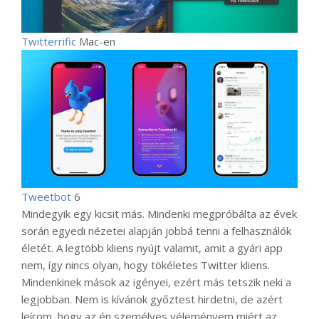
Twitterrific
Mac-en
Tweetbot
6
Mindegyik egy kicsit más. Mindenki megpróbálta az évek
során egyedi nézetei alapján jobbá tenni a felhasználók
életét. A legtöbb kliens nyújt valamit, amit a gyári app
nem, így nincs olyan, hogy tökéletes Twitter kliens.
Mindenkinek mások az igényei, ezért más tetszik neki a
legjobban. Nem is kívánok győztest hirdetni, de azért
leírom, hogy az én személyes véleményem miért az,