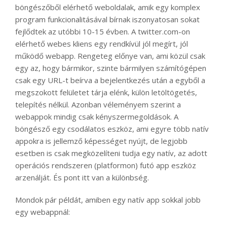
böngészőből elérhető weboldalak, amik egy komplex
program funkcionalitásával bírnak iszonyatosan sokat
fejlődtek az utóbbi 10-15 évben. A twitter.com-on
elérhető webes kliens egy rendkívül jól megírt, jól
működő webapp. Rengeteg előnye van, ami közül csak
egy az, hogy bármikor, szinte bármilyen számítógépen
csak egy URL-t beírva a bejelentkezés után a egyből a
megszokott felületet tárja elénk, külön letöltögetés,
telepítés nélkül. Azonban véleményem szerint a
webappok mindig csak kényszermegoldások. A
böngésző egy csodálatos eszköz, ami egyre több natív
appokra is jellemző képességet nyújt, de legjobb
esetben is csak megközelíteni tudja egy natív, az adott
operációs rendszeren (platformon) futó app eszköz
arzenálját. És pont itt van a különbség.
Mondok pár példát, amiben egy natív app sokkal jobb
egy webappnál: