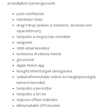
arzenáljából szemezgessünk:
push notifikációk
háttérben futás
drag’n’drop (weben is mehetne, de közel sem
olyan kiforrott)
beépülés a megosztás menükbe
widgetek
több ablak kezelése
kontextus érzékeny menük
gesztusok
Apple Watch app
kisegítő lehetőségek támogatása
sokkal kifinomultabb videós és hangképességek,
kamera használat
beépülés a keresőbe
beépülés a Siri-be
teljesen offline működés
kifinomultabb GPS kezelés