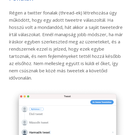
Régen a twitter fonalak (thread-ek) létrehozása úgy
működött, hogy egy adott tweetre válaszoltál. Ha
hosszú volt a mondandód, hát akkor a saját tweetedre
írtál válaszokat. Ennél manapság jobb módszer, ha már
íráskor egyben szerkeszted meg az üzeneteket, és a
rendszernek ezzel is jelzed, hogy ezek egybe
tartoznak, és nem fejleményeket tettél hozzá később
az elsőhöz. Nem mellesleg együtt is küldi el őket, így
nem csúsznak be közé más tweetek a követőid
idővonalán.