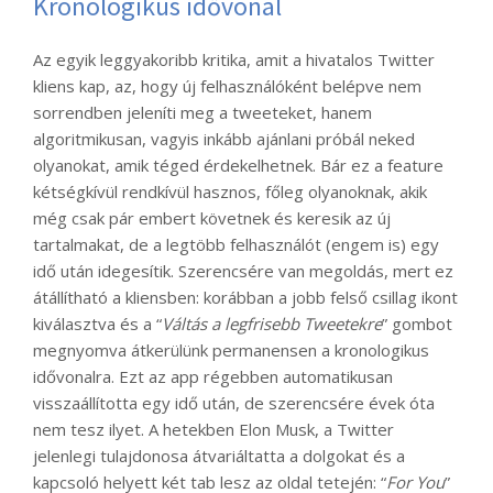
Kronologikus idővonal
Az egyik leggyakoribb kritika, amit a hivatalos Twitter
kliens kap, az, hogy új felhasználóként belépve nem
sorrendben jeleníti meg a tweeteket, hanem
algoritmikusan, vagyis inkább ajánlani próbál neked
olyanokat, amik téged érdekelhetnek. Bár ez a feature
kétségkívül rendkívül hasznos, főleg olyanoknak, akik
még csak pár embert követnek és keresik az új
tartalmakat, de a legtöbb felhasználót (engem is) egy
idő után idegesítik. Szerencsére van megoldás, mert ez
átállítható a kliensben: korábban a jobb felső csillag ikont
kiválasztva és a “
Váltás a legfrisebb Tweetekre
” gombot
megnyomva átkerülünk permanensen a kronologikus
idővonalra. Ezt az app régebben automatikusan
visszaállította egy idő után, de szerencsére évek óta
nem tesz ilyet. A hetekben Elon Musk, a Twitter
jelenlegi tulajdonosa átvariáltatta a dolgokat és a
kapcsoló helyett két tab lesz az oldal tetején: “
For You
”