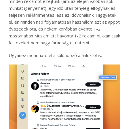
minden reklámot elrejtünk (ami az elején valóban sok
munkát igényelhet), egy idő után tényleg elfogynak és
teljesen reklámmentes lesz az idővonalunk. Higgyétek
el, én minden nap folyamatosan használom ezt az appot
évtizedek óta, és nekem korábban évente 1-2,
mostanában Musk miatt havonta 1-2 reklám bukkan csak
fel, ezeket nem nagy fáradság eltüntetni.
Ugyanez mondható el a különböző ajánlókról is.