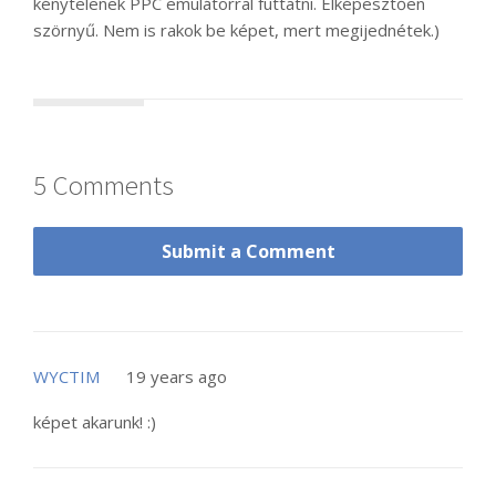
kénytelenek PPC emulátorral futtatni. Elképesztően
szörnyű. Nem is rakok be képet, mert megijednétek.)
5 Comments
Submit a Comment
WYCTIM
19 years ago
képet akarunk! :)