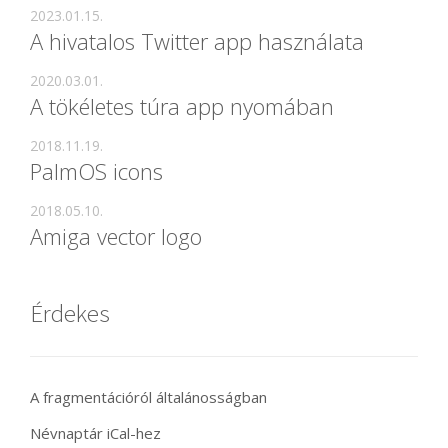
2023.01.15.
A hivatalos Twitter app használata
2020.03.01.
A tökéletes túra app nyomában
2018.11.19.
PalmOS icons
2018.05.10.
Amiga vector logo
Érdekes
A fragmentációról általánosságban
Névnaptár iCal-hez