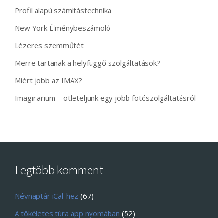
Profil alapú számítástechnika
New York Élménybeszámoló
Lézeres szemműtét
Merre tartanak a helyfüggő szolgáltatások?
Miért jobb az IMAX?
Imaginarium – ötleteljünk egy jobb fotószolgáltatásról
Legtöbb komment
Névnaptár iCal-hez
(67)
A tökéletes túra app nyomában
(52)