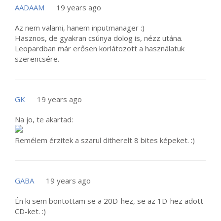
AADAAM
19 years ago
Az nem valami, hanem inputmanager :)
Hasznos, de gyakran csúnya dolog is, nézz utána.
Leopardban már erősen korlátozott a használatuk
szerencsére.
GK
19 years ago
Na jo, te akartad:
Remélem érzitek a szarul ditherelt 8 bites képeket. :)
GABA
19 years ago
Én ki sem bontottam se a 20D-hez, se az 1D-hez adott
CD-ket. :)