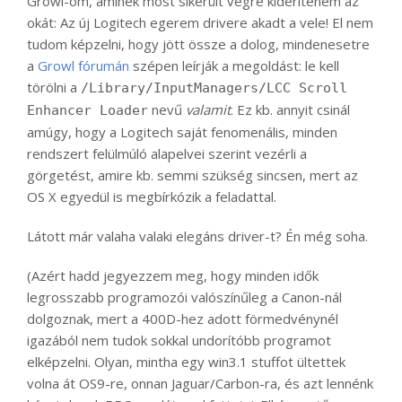
Growl-om, aminek most sikerült végre kiderítenem az
okát: Az új Logitech egerem drivere akadt a vele! El nem
tudom képzelni, hogy jött össze a dolog, mindenesetre
a
Growl fórumán
szépen leírják a megoldást: le kell
törölni a
/Library/InputManagers/LCC Scroll
nevű
valamit
. Ez kb. annyit csinál
Enhancer Loader
amúgy, hogy a Logitech saját fenomenális, minden
rendszert felülmúló alapelvei szerint vezérli a
görgetést, amire kb. semmi szükség sincsen, mert az
OS X egyedül is megbírkózik a feladattal.
Látott már valaha valaki elegáns driver-t? Én még soha.
(Azért hadd jegyezzem meg, hogy minden idők
legrosszabb programozói valószínűleg a Canon-nál
dolgoznak, mert a 400D-hez adott förmedvénynél
igazából nem tudok sokkal undorítóbb programot
elképzelni. Olyan, mintha egy win3.1 stuffot ültettek
volna át OS9-re, onnan Jaguar/Carbon-ra, és azt lennénk