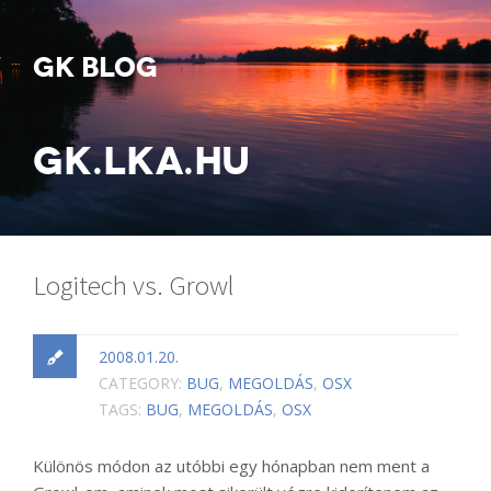
GK BLOG
GK.LKA.HU
Logitech vs. Growl
2008.01.20.
CATEGORY:
BUG
,
MEGOLDÁS
,
OSX
TAGS:
BUG
,
MEGOLDÁS
,
OSX
Különös módon az utóbbi egy hónapban nem ment a