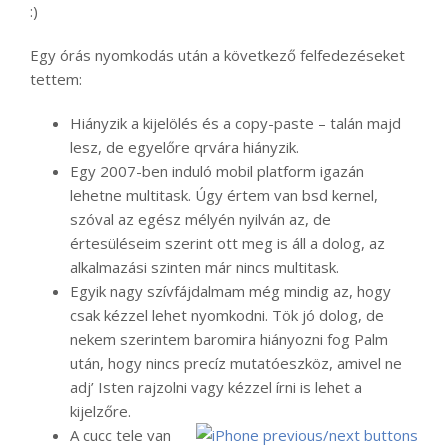
:)
Egy órás nyomkodás után a következő felfedezéseket
tettem:
Hiányzik a kijelölés és a copy-paste – talán majd
lesz, de egyelőre qrvára hiányzik.
Egy 2007-ben induló mobil platform igazán
lehetne multitask. Úgy értem van bsd kernel,
szóval az egész mélyén nyilván az, de
értesüléseim szerint ott meg is áll a dolog, az
alkalmazási szinten már nincs multitask.
Egyik nagy szívfájdalmam még mindig az, hogy
csak kézzel lehet nyomkodni. Tök jó dolog, de
nekem szerintem baromira hiányozni fog Palm
után, hogy nincs precíz mutatóeszköz, amivel ne
adj’ Isten rajzolni vagy kézzel írni is lehet a
kijelzőre.
A cucc tele van