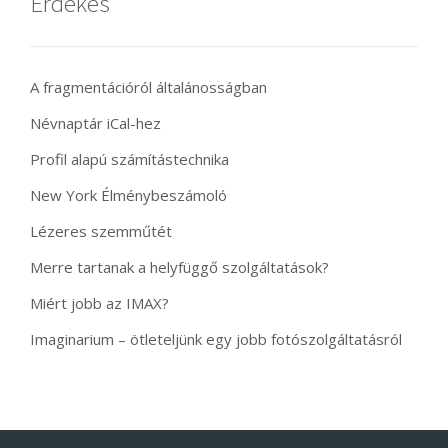
Érdekes
A fragmentációról általánosságban
Névnaptár iCal-hez
Profil alapú számítástechnika
New York Élménybeszámoló
Lézeres szemműtét
Merre tartanak a helyfüggő szolgáltatások?
Miért jobb az IMAX?
Imaginarium – ötleteljünk egy jobb fotószolgáltatásról