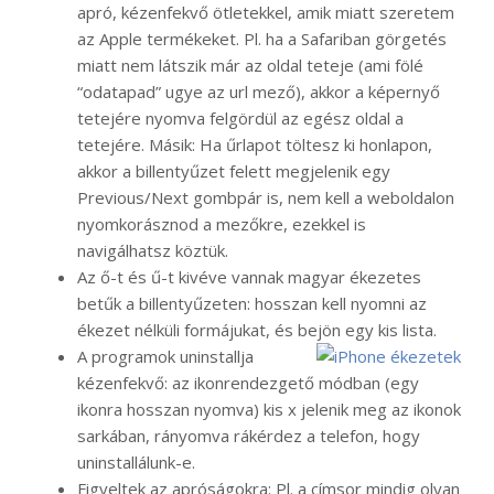
apró, kézenfekvő ötletekkel, amik miatt szeretem
az Apple termékeket. Pl. ha a Safariban görgetés
miatt nem látszik már az oldal teteje (ami fölé
“odatapad” ugye az url mező), akkor a képernyő
tetejére nyomva felgördül az egész oldal a
tetejére. Másik: Ha űrlapot töltesz ki honlapon,
akkor a billentyűzet felett megjelenik egy
Previous/Next gombpár is, nem kell a weboldalon
nyomkorásznod a mezőkre, ezekkel is
navigálhatsz köztük.
Az ő-t és ű-t kivéve vannak magyar ékezetes
betűk a billentyűzeten: hosszan kell nyomni az
ékezet nélküli formájukat, és bejön egy kis lista.
A programok uninstallja
kézenfekvő: az ikonrendezgető módban (egy
ikonra hosszan nyomva) kis x jelenik meg az ikonok
sarkában, rányomva rákérdez a telefon, hogy
uninstallálunk-e.
Figyeltek az apróságokra: Pl. a címsor mindig olyan