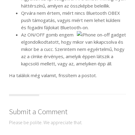
háttérszínű, amilyen az összképbe beleillik.
Qrvára nem értem, miért nincs Bluetooth OBEX
push támogatás, vagyis miért nem lehet küldeni
és fogadni fájlokat Bluetooth-on.
Az ON/OFF gomb engem
elgondolkodtatott, hogy mikor van kikapcsolva és
mikor be a cucc. Szerintem nem egyértelmű, hogy
az a címke érvényes, amelyik éppen látszik a
kapcsoló mellett, vagy az, amelyiken épp áll.
Ha találok még valamit, frissítem a postot.
Submit a Comment
Please be polite. We appreciate that.