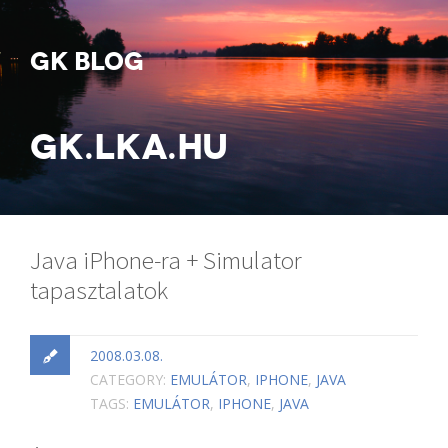
GK BLOG
GK.LKA.HU
Java iPhone-ra + Simulator
tapasztalatok
2008.03.08.
CATEGORY:
EMULÁTOR
,
IPHONE
,
JAVA
TAGS:
EMULÁTOR
,
IPHONE
,
JAVA