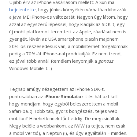
Újabb érv az iPhone vásárlásom mellett: A Sun ma
bejelentette
, hogy június környékén várhatóan kihozzák
a Java ME iPhone-os változatát. Nagyon úgy látom, hogy
azzal az egyszerű lépéssel, hogy kiadják az SDK-t, egy
új mobil platformot teremtett az Apple, ráadásul nem is
gyengét, lévén az USA smartphone piacán majdnem
30%-os részesedésük van, a mobilinternet-forgalomnak
pedig a 70%-át iPhone-nal produkálják. Ez nem trend,
ez jóval több annál. Remélem lenyomják a
gonosz
Windows Mobile-t. :)
Tegnap amúgy nézegettem az iPhone SDK-t,
pontosabban az
iPhone Simulator
-t és hát azt kell
hogy mondjam, hogy egyből beleszerettem a mobil
Safari-ba. :) Több tab, gyors böngészés, teljes web
mobilon? Hihehetlennek tűnt eddig. De megcsinálták.
Megy belőle a webbankom, az iWiW (a teljes, nem csak
a mobil verzió), a Neptun (!), és úgy egyáltalán – minden.