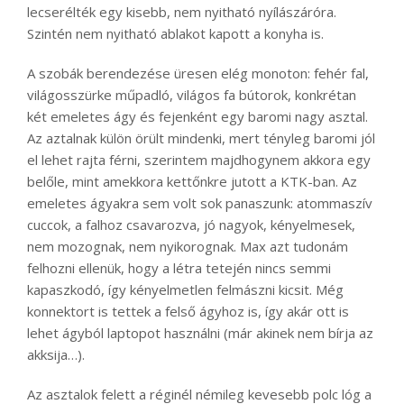
lecserélték egy kisebb, nem nyitható nyílászáróra.
Szintén nem nyitható ablakot kapott a konyha is.
A szobák berendezése üresen elég monoton: fehér fal,
világosszürke műpadló, világos fa bútorok, konkrétan
két emeletes ágy és fejenként egy baromi nagy asztal.
Az aztalnak külön örült mindenki, mert tényleg baromi jól
el lehet rajta férni, szerintem majdhogynem akkora egy
belőle, mint amekkora kettőnkre jutott a KTK-ban. Az
emeletes ágyakra sem volt sok panaszunk: atommaszív
cuccok, a falhoz csavarozva, jó nagyok, kényelmesek,
nem mozognak, nem nyikorognak. Max azt tudonám
felhozni ellenük, hogy a létra tetején nincs semmi
kapaszkodó, így kényelmetlen felmászni kicsit. Még
konnektort is tettek a felső ágyhoz is, így akár ott is
lehet ágyból laptopot használni (már akinek nem bírja az
akksija…).
Az asztalok felett a réginél némileg kevesebb polc lóg a