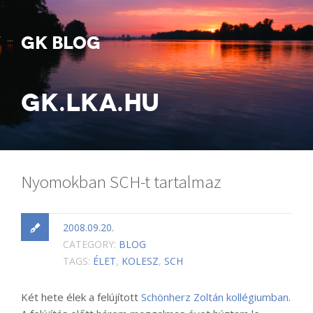
GK BLOG
GK.LKA.HU
Nyomokban SCH-t tartalmaz
2008.09.20.
CATEGORY:
BLOG
TAGS:
ÉLET
,
KOLESZ
,
SCH
Két hete élek a felújított
Schönherz Zoltán kollégiumban
.