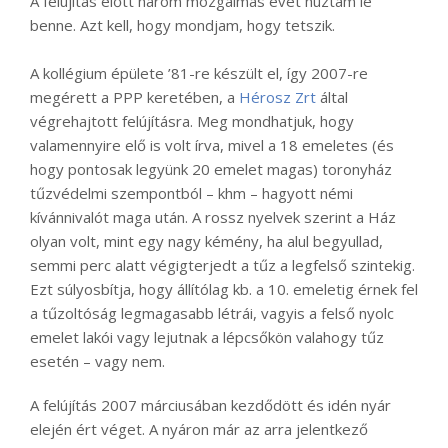
A felújítás előtt három mozgalmas évet húztam le
benne. Azt kell, hogy mondjam, hogy tetszik.
A kollégium épülete ’81-re készült el, így 2007-re
megérett a PPP keretében, a
Hérosz Zrt
által
végrehajtott felújításra. Meg mondhatjuk, hogy
valamennyire elő is volt írva, mivel a 18 emeletes (és
hogy pontosak legyünk 20 emelet magas) toronyház
tűzvédelmi szempontból – khm – hagyott némi
kívánnivalót maga után. A rossz nyelvek szerint a Ház
olyan volt, mint egy nagy kémény, ha alul begyullad,
semmi perc alatt végigterjedt a tűz a legfelső szintekig.
Ezt súlyosbítja, hogy állítólag kb. a 10. emeletig érnek fel
a tűzoltóság legmagasabb létrái, vagyis a felső nyolc
emelet lakói vagy lejutnak a lépcsőkön valahogy tűz
esetén – vagy nem.
A felújítás 2007 márciusában kezdődött és idén nyár
elején ért véget. A nyáron már az arra jelentkező