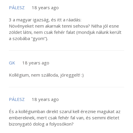
PÁLESZ
18 years ago
3 a magyar igazság, és itt a ráadás:
Növényeket nem akarnak tenni sehova? Néha jól esne
zöldet látni, nem csak fehér falat (mondjuk nálunk került
a szobába “gyom”).
GK
18 years ago
Kollégium, nem szálloda, jóreggelt! :)
PÁLESZ
18 years ago
És a kollégiumban direkt szarul kell éreznie magukat az
embereknek, mert csak fehér fal van, és semmi életet
bizonygató dolog a folyosókon?