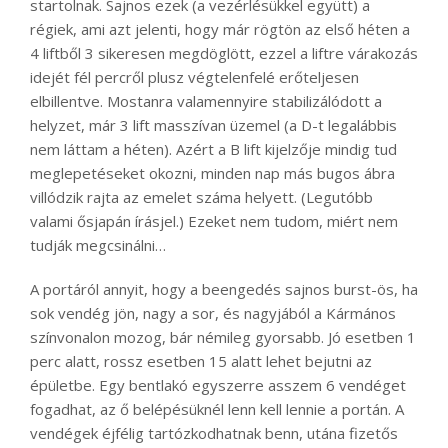
startolnak. Sajnos ezek (a vezérlésükkel együtt) a
régiek, ami azt jelenti, hogy már rögtön az első héten a
4 liftből 3 sikeresen megdöglött, ezzel a liftre várakozás
idejét fél percről plusz végtelenfelé erőteljesen
elbillentve. Mostanra valamennyire stabilizálódott a
helyzet, már 3 lift masszívan üzemel (a D-t legalábbis
nem láttam a héten). Azért a B lift kijelzője mindig tud
meglepetéseket okozni, minden nap más bugos ábra
villódzik rajta az emelet száma helyett. (Legutóbb
valami ősjapán írásjel.) Ezeket nem tudom, miért nem
tudják megcsinálni…
A portáról annyit, hogy a beengedés sajnos burst-ös, ha
sok vendég jön, nagy a sor, és nagyjából a Kármános
színvonalon mozog, bár némileg gyorsabb. Jó esetben 1
perc alatt, rossz esetben 15 alatt lehet bejutni az
épületbe. Egy bentlakó egyszerre asszem 6 vendéget
fogadhat, az ő belépésüknél lenn kell lennie a portán. A
vendégek éjfélig tartózkodhatnak benn, utána fizetős