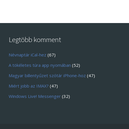
Legtöbb komment
Névnaptár iCal-hez
(67)
A tökéletes túra app nyomában
(52)
Magyar billentyűzet szótár iPhone-hoz
(47)
Miért jobb az IMAX?
(47)
Windows Live! Messenger
(32)