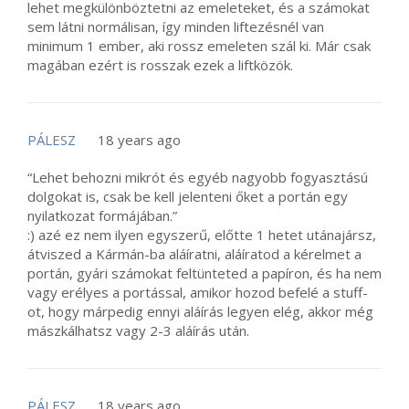
lehet megkülönböztetni az emeleteket, és a számokat
sem látni normálisan, így minden liftezésnél van
minimum 1 ember, aki rossz emeleten szál ki. Már csak
magában ezért is rosszak ezek a liftközök.
PÁLESZ
18 years ago
“Lehet behozni mikrót és egyéb nagyobb fogyasztású
dolgokat is, csak be kell jelenteni őket a portán egy
nyilatkozat formájában.”
:) azé ez nem ilyen egyszerű, előtte 1 hetet utánajársz,
átviszed a Kármán-ba aláíratni, aláíratod a kérelmet a
portán, gyári számokat feltünteted a papíron, és ha nem
vagy erélyes a portással, amikor hozod befelé a stuff-
ot, hogy márpedig ennyi aláírás legyen elég, akkor még
mászkálhatsz vagy 2-3 aláírás után.
PÁLESZ
18 years ago