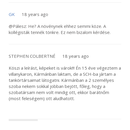
GK
18 years ago
@Pálesz: He? A növénynek ehhez semmi köze. A
kollégisták tennék tönkre. Ez nem bizalom kérdése.
STEPHEN COLBERTNÉ
18 years ago
Köszi a leírást, képeket is várok!!! Én 15 éve végeztem a
villanykaron, Kármánban laktam, de a SCH-ba jártam a
tankörtársaimat látogatni. Kármánban a 2 személyes
szoba nekem sokkal jobban bejött, főleg, hogy a
szobatársam nem volt mindig ott, ekkor barátnőm
(most feleségem) ott aludhatott.