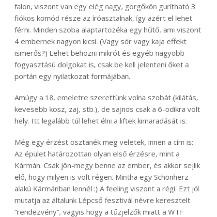
falon, viszont van egy elég nagy, görgőkön gurítható 3
fiókos komód része az íróasztalnak, így azért el lehet
férni. Minden szoba alaptartozéka egy hűtő, ami viszont
4 embernek nagyon kicsi. (Vagy sör vagy kaja effekt
ismerős?) Lehet behozni mikrót és egyéb nagyobb
fogyasztású dolgokat is, csak be kell jelenteni őket a
portán egy nyilatkozat formájában.
Amúgy a 18. emeletre szerettünk volna szobát (kilátás,
kevesebb kosz, zaj, stb.), de sajnos csak a 6-odikra volt
hely. Itt legalább túl lehet élni a liftek kimaradását is.
Még egy érzést osztanék meg veletek, innen a cím is:
Az épület határozottan olyan első érzésre, mint a
Kármán. Csak jön-megy benne az ember, és akkor sejlik
elő, hogy milyen is volt régen. Mintha egy Schönherz-
alakú Kármánban lennél :) A feeling viszont a régi: Ezt jól
mutatja az általunk Lépcső fesztivál névre keresztelt
“rendezvény”, vagyis hogy a tűzjelzők miatt a WTF