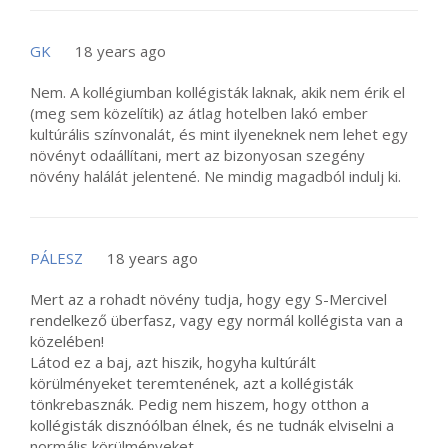
GK
18 years ago
Nem. A kollégiumban kollégisták laknak, akik nem érik el
(meg sem közelítik) az átlag hotelben lakó ember
kultúrális színvonalát, és mint ilyeneknek nem lehet egy
növényt odaállítani, mert az bizonyosan szegény
növény halálát jelentené. Ne mindig magadból indulj ki.
PÁLESZ
18 years ago
Mert az a rohadt növény tudja, hogy egy S-Mercivel
rendelkező überfasz, vagy egy normál kollégista van a
közelében!
Látod ez a baj, azt hiszik, hogyha kultúrált
körülményeket teremtenének, azt a kollégisták
tönkrebasznák. Pedig nem hiszem, hogy otthon a
kollégisták disznóólban élnek, és ne tudnák elviselni a
normális körülményeket.