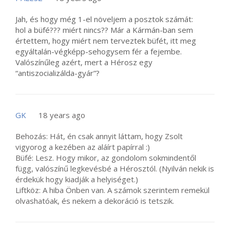
Jah, és hogy még 1-el növeljem a posztok számát:
hol a büfé??? miért nincs?? Már a Kármán-ban sem
értettem, hogy miért nem terveztek büfét, itt meg
egyáltalán-végképp-sehogysem fér a fejembe.
Valószínűleg azért, mert a Hérosz egy
“antiszocializálda-gyár”?
GK
18 years ago
Behozás: Hát, én csak annyit láttam, hogy Zsolt
vigyorog a kezében az aláírt papírral :)
Büfé: Lesz. Hogy mikor, az gondolom sokmindentől
függ, valószínű legkevésbé a Hérosztól. (Nyilván nekik is
érdekük hogy kiadják a helyiséget.)
Liftköz: A hiba Önben van. A számok szerintem remekül
olvashatóak, és nekem a dekoráció is tetszik.