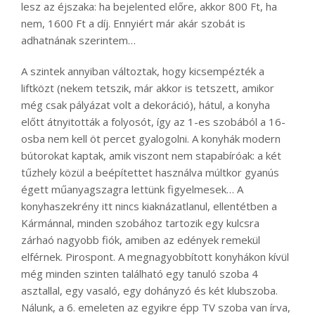
lesz az éjszaka: ha bejelented előre, akkor 800 Ft, ha
nem, 1600 Ft a díj. Ennyiért már akár szobát is
adhatnának szerintem…
A szintek annyiban változtak, hogy kicsempézték a
liftközt (nekem tetszik, már akkor is tetszett, amikor
még csak pályázat volt a dekoráció), hátul, a konyha
előtt átnyitották a folyosót, így az 1-es szobából a 16-
osba nem kell öt percet gyalogolni. A konyhák modern
bútorokat kaptak, amik viszont nem stapabíróak: a két
tűzhely közül a beépítettet használva múltkor gyanús
égett műanyagszagra lettünk figyelmesek… A
konyhaszekrény itt nincs kiaknázatlanul, ellentétben a
Kármánnal, minden szobához tartozik egy kulcsra
zárhaó nagyobb fiók, amiben az edények remekül
elférnek. Pirospont. A megnagyobbított konyhákon kívül
még minden szinten található egy tanuló szoba 4
asztallal, egy vasaló, egy dohányzó és két klubszoba.
Nálunk, a 6. emeleten az egyikre épp TV szoba van írva,