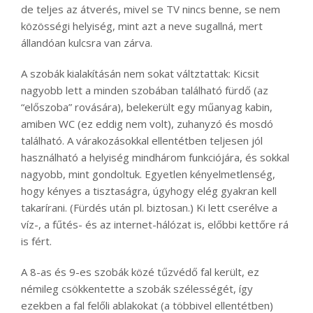
de teljes az átverés, mivel se TV nincs benne, se nem
közösségi helyiség, mint azt a neve sugallná, mert
állandóan kulcsra van zárva.
A szobák kialakításán nem sokat váltztattak: Kicsit
nagyobb lett a minden szobában található fürdő (az
“előszoba” rovására), belekerült egy műanyag kabin,
amiben WC (ez eddig nem volt), zuhanyzó és mosdó
található. A várakozásokkal ellentétben teljesen jól
használható a helyiség mindhárom funkciójára, és sokkal
nagyobb, mint gondoltuk. Egyetlen kényelmetlenség,
hogy kényes a tisztaságra, úgyhogy elég gyakran kell
takarírani. (Fürdés után pl. biztosan.) Ki lett cserélve a
víz-, a fűtés- és az internet-hálózat is, előbbi kettőre rá
is fért.
A 8-as és 9-es szobák közé tűzvédő fal került, ez
némileg csökkentette a szobák szélességét, így
ezekben a fal felőli ablakokat (a többivel ellentétben)