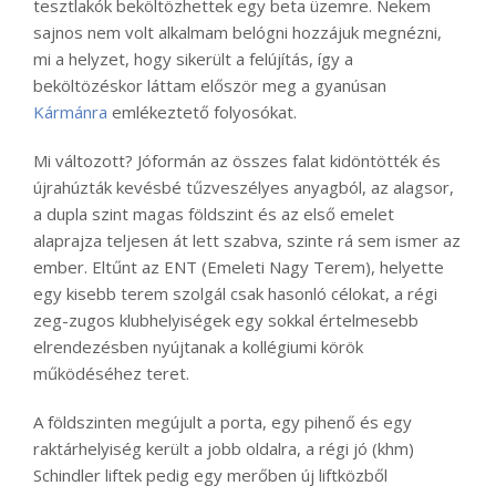
tesztlakók beköltözhettek egy beta üzemre. Nekem
sajnos nem volt alkalmam belógni hozzájuk megnézni,
mi a helyzet, hogy sikerült a felújítás, így a
beköltözéskor láttam először meg a gyanúsan
Kármánra
emlékeztető folyosókat.
Mi változott? Jóformán az összes falat kidöntötték és
újrahúzták kevésbé tűzveszélyes anyagból, az alagsor,
a dupla szint magas földszint és az első emelet
alaprajza teljesen át lett szabva, szinte rá sem ismer az
ember. Eltűnt az ENT (Emeleti Nagy Terem), helyette
egy kisebb terem szolgál csak hasonló célokat, a régi
zeg-zugos klubhelyiségek egy sokkal értelmesebb
elrendezésben nyújtanak a kollégiumi körök
működéséhez teret.
A földszinten megújult a porta, egy pihenő és egy
raktárhelyiség került a jobb oldalra, a régi jó (khm)
Schindler liftek pedig egy merőben új liftközből