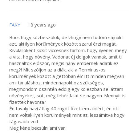
FAKY
18 years ago
Bocs hogy közbeszólok, de vhogy nem tudom sajnálni
azt, aki ilyen körülmények között szarul érzi magát.
Kívülállóként kicsit viccesnek tartom, hogy ilyenen megy
a vita, hogy növény. Vadonat új dolgok vannak, amit ti
használtok először, mégis hány embernek adatik ez
meg?! Mit szóljon az a diák, aki a Terminus-os
körülmények között a gettóban él? Itt minden megvan
ami tanuláshoz, mindennapokhoz szükséges,
megmondom öszintén eddig egy koleszban se láttam
növényeket, sőt, még fehér falat se nagyon. Mennyit is
fizettek havonta?
Én tavaly havi átlag 40 rugót fizettem albiért, én ott
nem voltak ilyen körülmények mint itt, leszámítva hogy
tágasabb volt.
Meg kéne becsülni ami van.