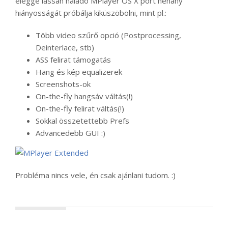
eléggé lassan haladó MPlayer OS X port néhány
hiányosságát próbálja kiküszöbölni, mint pl.:
Több video szűrő opció (Postprocessing,
Deinterlace, stb)
ASS felirat támogatás
Hang és kép equalizerek
Screenshots-ok
On-the-fly hangsáv váltás(!)
On-the-fly felirat váltás(!)
Sokkal összetettebb Prefs
Advancedebb GUI :)
Probléma nincs vele, én csak ajánlani tudom. :)