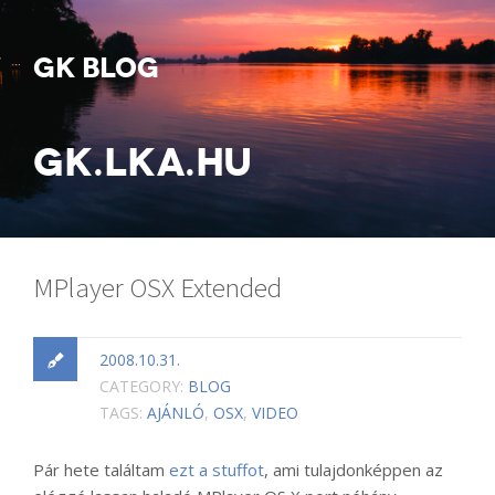
GK BLOG
GK.LKA.HU
MPlayer OSX Extended
2008.10.31.
CATEGORY:
BLOG
TAGS:
AJÁNLÓ
,
OSX
,
VIDEO
Pár hete találtam
ezt a stuffot
, ami tulajdonképpen az