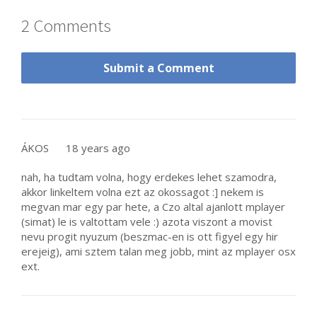
2 Comments
Submit a Comment
ÁKOS
18 years ago
nah, ha tudtam volna, hogy erdekes lehet szamodra,
akkor linkeltem volna ezt az okossagot :] nekem is
megvan mar egy par hete, a Czo altal ajanlott mplayer
(simat) le is valtottam vele :) azota viszont a movist
nevu progit nyuzum (beszmac-en is ott figyel egy hir
erejeig), ami sztem talan meg jobb, mint az mplayer osx
ext.