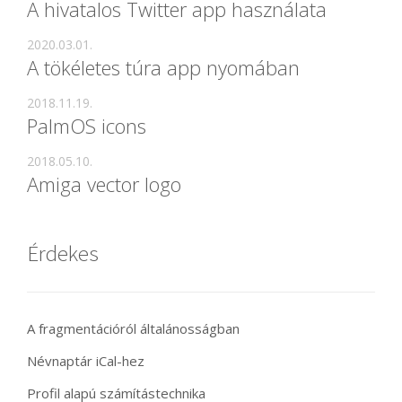
A hivatalos Twitter app használata
2020.03.01.
A tökéletes túra app nyomában
2018.11.19.
PalmOS icons
2018.05.10.
Amiga vector logo
Érdekes
A fragmentációról általánosságban
Névnaptár iCal-hez
Profil alapú számítástechnika