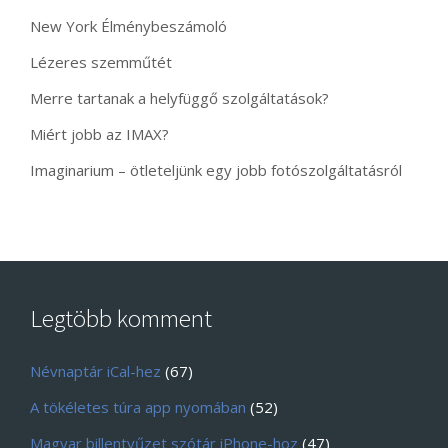
New York Élménybeszámoló
Lézeres szemműtét
Merre tartanak a helyfüggő szolgáltatások?
Miért jobb az IMAX?
Imaginarium – ötleteljünk egy jobb fotószolgáltatásról
Legtöbb komment
Névnaptár iCal-hez
(67)
A tökéletes túra app nyomában
(52)
Magyar billentyűzet szótár iPhone-hoz
(47)