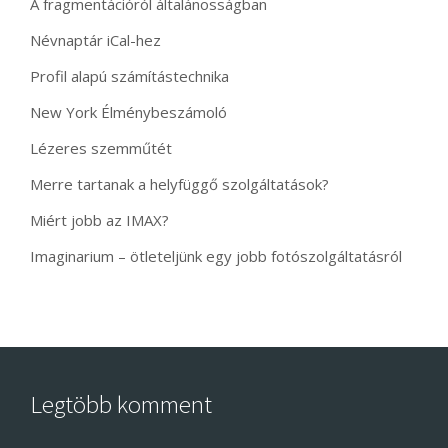
A fragmentációról általánosságban
Névnaptár iCal-hez
Profil alapú számítástechnika
New York Élménybeszámoló
Lézeres szemműtét
Merre tartanak a helyfüggő szolgáltatások?
Miért jobb az IMAX?
Imaginarium – ötleteljünk egy jobb fotószolgáltatásról
Legtöbb komment