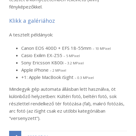
fényképezőkkel.
Klikk a galériához
A tesztelt példányok:
Canon EOS 400D + EFS 18-55mm
– 10 MPixel
Casio Exilim EX-Z55
– 5 MPixel
Sony Ericsson K800i
– 3.2 MPixel
Apple iPhone
– 2 MPixel
+1: Apple MacBook iSight
– 0.3 MPixel
Mindegyik gép automata állásban lett használva, öt
különbőző helyzetben: Kültéri fotó, beltéri fotó, sok
részlettel rendelkező tér fotózása (fal), makró fotózás,
arc fotó (az iSight csak ez utóbbi kategóriában
“versenyzett”).