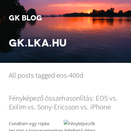
GK BLOG
GK.LKA.HU
All posts tagged eos-400d
Fényképező összehasonlítás: EOS vs.
Exilim vs. Sony-Ericsson vs. iPhone
Csináltam egy röpke
tesztet a környezetemben fellelhető (khm)