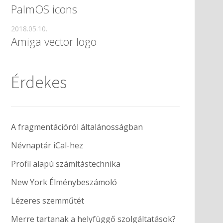
PalmOS icons
2018.05.10.
Amiga vector logo
Érdekes
A fragmentációról általánosságban
Névnaptár iCal-hez
Profil alapú számítástechnika
New York Élménybeszámoló
Lézeres szemműtét
Merre tartanak a helyfüggő szolgáltatások?