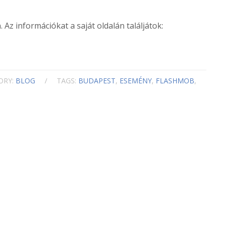
 Az információkat a saját oldalán találjátok:
ORY:
BLOG
/
TAGS:
BUDAPEST
,
ESEMÉNY
,
FLASHMOB
,