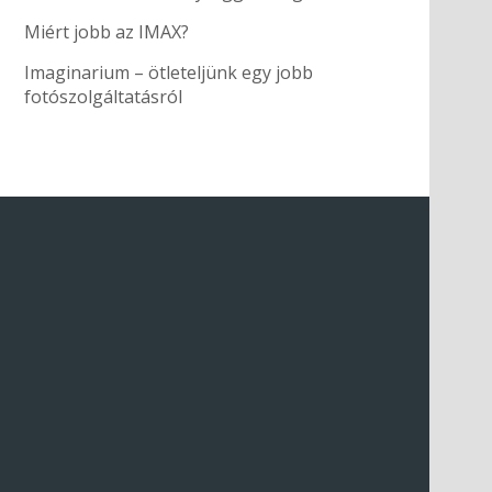
Miért jobb az IMAX?
Imaginarium – ötleteljünk egy jobb
fotószolgáltatásról