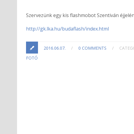
Szervezünk egy kis flashmobot Szentiván éjjelén.
http://gk.lka.hu/budaflash/index.html
2016.06.07.
/
0 COMMENTS
/
CATEG
FOTÓ