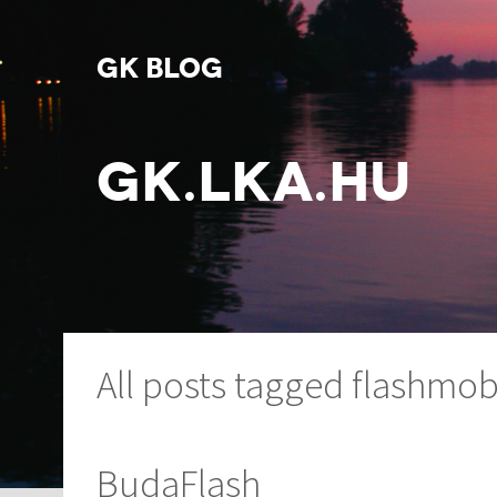
GK BLOG
GK.LKA.HU
All posts tagged flashmo
BudaFlash