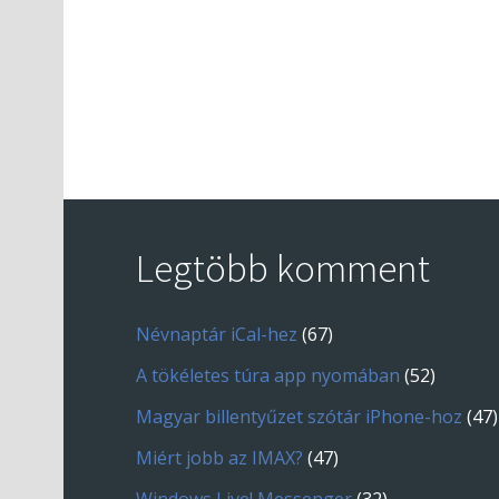
Legtöbb komment
Névnaptár iCal-hez
(67)
A tökéletes túra app nyomában
(52)
Magyar billentyűzet szótár iPhone-hoz
(47)
Miért jobb az IMAX?
(47)