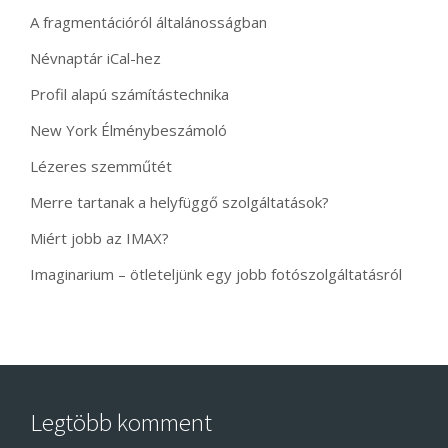
A fragmentációról általánosságban
Névnaptár iCal-hez
Profil alapú számítástechnika
New York Élménybeszámoló
Lézeres szemműtét
Merre tartanak a helyfüggő szolgáltatások?
Miért jobb az IMAX?
Imaginarium – ötleteljünk egy jobb fotószolgáltatásról
Legtöbb komment