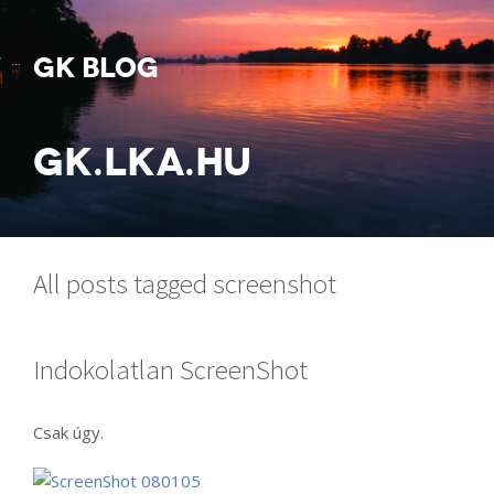
GK BLOG
GK.LKA.HU
All posts tagged screenshot
Indokolatlan ScreenShot
Csak úgy.