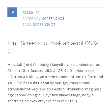
2008.01.06.
CATEGORY:
SCREENSHOT
TAGS:
SCREENSHOT
Hint: Screenshot csak ablakról OS X-
en
Ha valaki (mint én) eddig hiányolta volna a windows-os
funkcionalitását OS X-ből, akkor annak
Alt+PrtScr
elárulom a trükköt, amire én is most jöttem rá:
Command
és utána
. Így csinálhatunk
(⌘)+Shift+4
Space
screenshotot kedvenc ablakunkról, ikonunkról meg még
egy csomó dologról. Egyetlen hiányossága, hogy a
shotra az ablakok árnyéka nem kerül rá. :(