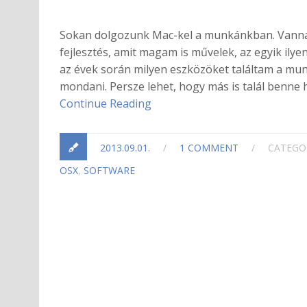
Sokan dolgozunk Mac-kel a munkánkban. Vannak á
fejlesztés, amit magam is művelek, az egyik ily
az évek során milyen eszközöket találtam a mu
mondani. Persze lehet, hogy más is talál benne
Continue Reading
2013.09.01.
/
1 COMMENT
/
CATEGO
OSX
,
SOFTWARE