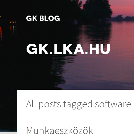
GK BLOG
GK.LKA.HU
All posts tagged software
Munkaeszközök