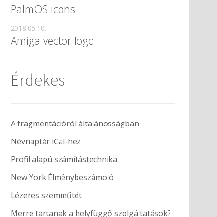
PalmOS icons
2018.05.10.
Amiga vector logo
Érdekes
A fragmentációról általánosságban
Névnaptár iCal-hez
Profil alapú számítástechnika
New York Élménybeszámoló
Lézeres szemműtét
Merre tartanak a helyfüggő szolgáltatások?