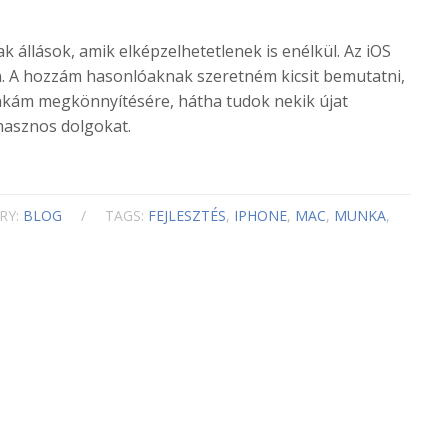
llások, amik elképzelhetetlenek is enélkül. Az iOS
en. A hozzám hasonlóaknak szeretném kicsit bemutatni,
nkám megkönnyítésére, hátha tudok nekik újat
 hasznos dolgokat.
RY:
BLOG
/
TAGS:
FEJLESZTÉS
,
IPHONE
,
MAC
,
MUNKA
,