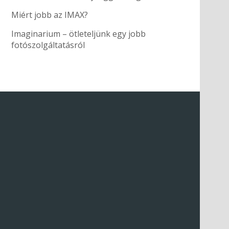
Miért jobb az IMAX?
Imaginarium – ötleteljünk egy jobb
fotószolgáltatásról