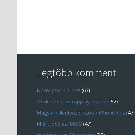
Legtöbb komment
Névnaptár iCal-hez
(67)
A tökéletes túra app nyomában
(52)
Magyar billentyűzet szótár iPhone-hoz
(47)
Miért jobb az IMAX?
(47)