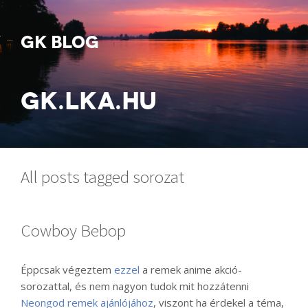
GK BLOG
GK.LKA.HU
All posts tagged sorozat
Cowboy Bebop
Éppcsak végeztem
ezzel
a remek anime akció-
sorozattal, és nem nagyon tudok mit hozzátenni
Neongod remek ajánlójához
, viszont ha érdekel a téma,