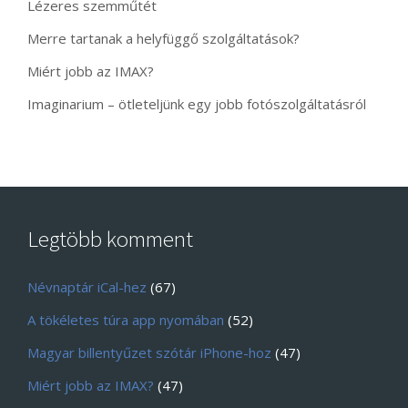
Lézeres szemműtét
Merre tartanak a helyfüggő szolgáltatások?
Miért jobb az IMAX?
Imaginarium – ötleteljünk egy jobb fotószolgáltatásról
Legtöbb komment
Névnaptár iCal-hez
(67)
A tökéletes túra app nyomában
(52)
Magyar billentyűzet szótár iPhone-hoz
(47)
Miért jobb az IMAX?
(47)