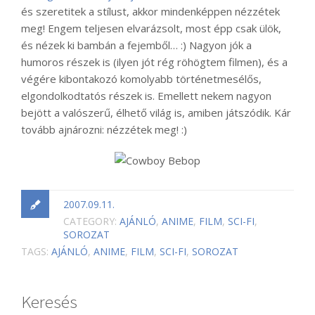
és szeretitek a stílust, akkor mindenképpen nézzétek
meg! Engem teljesen elvarázsolt, most épp csak ülök,
és nézek ki bambán a fejemből… :) Nagyon jók a
humoros részek is (ilyen jót rég röhögtem filmen), és a
végére kibontakozó komolyabb történetmesélős,
elgondolkodtatós részek is. Emellett nekem nagyon
bejött a valószerű, élhető világ is, amiben játszódik. Kár
tovább ajnározni: nézzétek meg! :)
2007.09.11.
CATEGORY:
AJÁNLÓ
,
ANIME
,
FILM
,
SCI-FI
,
SOROZAT
TAGS:
AJÁNLÓ
,
ANIME
,
FILM
,
SCI-FI
,
SOROZAT
Keresés