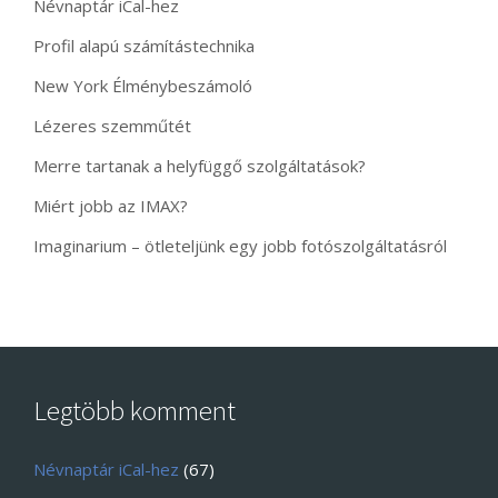
Névnaptár iCal-hez
Profil alapú számítástechnika
New York Élménybeszámoló
Lézeres szemműtét
Merre tartanak a helyfüggő szolgáltatások?
Miért jobb az IMAX?
Imaginarium – ötleteljünk egy jobb fotószolgáltatásról
Legtöbb komment
Névnaptár iCal-hez
(67)