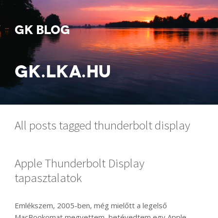
GK BLOG
GK.LKA.HU
All posts tagged thunderbolt display
Apple Thunderbolt Display
tapasztalatok
Emlékszem, 2005-ben, még mielőtt a legelső
MacBookomat megvettem, betévedtem egy Apple