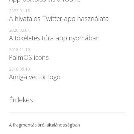
2023.01.15.
A hivatalos Twitter app használata
2020.03.01.
A tökéletes túra app nyomában
2018.11.19.
PalmOS icons
2018.05.10.
Amiga vector logo
Érdekes
A fragmentációról általánosságban