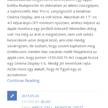
boltba Budapesten és elámultam az akkori csúcsgépen,
a sajtreszelős Mac Pro-n. Lenyűgözött a hatalmas
Cinema Display, ami rá volt kötve. Akkoriban én 17″-os
4:3 képarányú CRT monitort nyúztam, amihez képest az
Apple monitora egy jövőből érkezett hihetetlen dolog
volt. Ha még az árát is megnéztem, nem volt nehéz
besorolnom azon dolgok közé, ami után mindig
sóvárogtam, de tudtam, hogy sosem kaphatom meg.
Emlékszem, minden Mac vásárlás mellé felajánlotta az
apple.com, hogy potom +350.000 Ft-ért csapjak hozzá
egy Cinema Display-t is. Mindig jót nevettünk rajta.
Aztán most úgy alakult, hogy itt figyel egy az
asztalomon.
Continue Reading
2015.05.24.
CATEGORY:
BLOG
TAGS:
APPLE
,
DELL
,
MONITOR
,
TESZT
,