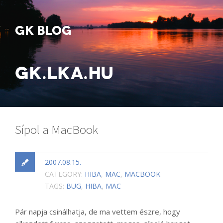
GK BLOG
GK.LKA.HU
Sípol a MacBook
2007.08.15.
CATEGORY:
HIBA
,
MAC
,
MACBOOK
TAGS:
BUG
,
HIBA
,
MAC
Pár napja csinálhatja, de ma vettem észre, hogy