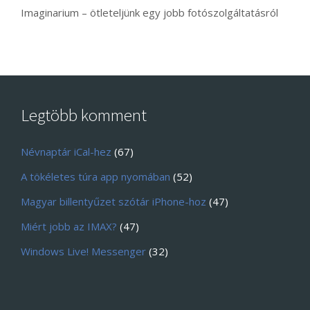
Imaginarium – ötleteljünk egy jobb fotószolgáltatásról
Legtöbb komment
Névnaptár iCal-hez
(67)
A tökéletes túra app nyomában
(52)
Magyar billentyűzet szótár iPhone-hoz
(47)
Miért jobb az IMAX?
(47)
Windows Live! Messenger
(32)