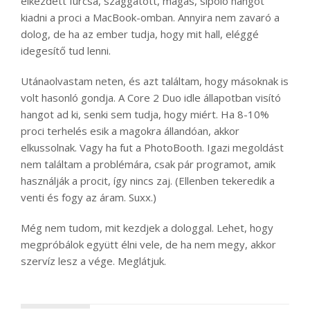
elkezdett furcsa, szaggatott, magas, sípoló hangot
kiadni a proci a MacBook-omban. Annyira nem zavaró a
dolog, de ha az ember tudja, hogy mit hall, eléggé
idegesítő tud lenni.
Utánaolvastam neten, és azt találtam, hogy másoknak is
volt hasonló gondja. A Core 2 Duo idle állapotban visító
hangot ad ki, senki sem tudja, hogy miért. Ha 8-10%
proci terhelés esik a magokra állandóan, akkor
elkussolnak. Vagy ha fut a PhotoBooth. Igazi megoldást
nem találtam a problémára, csak pár programot, amik
használják a procit, így nincs zaj. (Ellenben tekeredik a
venti és fogy az áram. Suxx.)
Még nem tudom, mit kezdjek a dologgal. Lehet, hogy
megpróbálok együtt élni vele, de ha nem megy, akkor
szervíz lesz a vége. Meglátjuk.