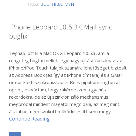
TAGS:
BUG
,
HIBA
,
MSN
iPhone Leopard 10.5.3 GMail sync
bugfix
Tegnap jött ki a Mac OS X Leopard 10.5.3, ami a
rengeteg bugfix mellett egy nagy újítást tartalmaz: az
iPhone/iPod Touch tulajok számára lehetőséget biztosít
az Address Book (és így az iPhone címtára) és a GMail
címtár közti szinkronizációra. Be is pipáltam rögtön az
opciót, és vártam, hogy rákérdezzen a gyanús
rekordokra, de az új szinkronizáló mechanizmus
megpróbál mindent magától megoldani, az meg mint
általában, nem szokott működni és itt sem megy.
Continue Reading