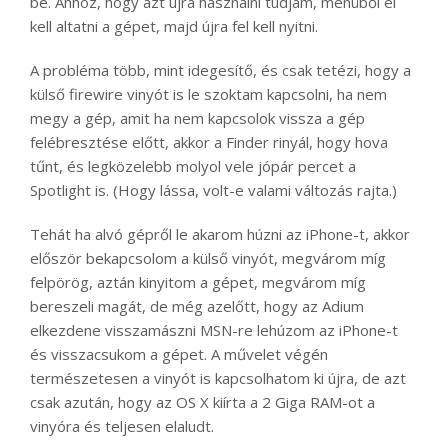
be. Ahhoz, hogy azt újra használni tudjam, menüből el
kell altatni a gépet, majd újra fel kell nyitni.
A probléma több, mint idegesítő, és csak tetézi, hogy a
külső firewire vinyót is le szoktam kapcsolni, ha nem
megy a gép, amit ha nem kapcsolok vissza a gép
felébresztése előtt, akkor a Finder rinyál, hogy hova
tűnt, és legközelebb molyol vele jópár percet a
Spotlight is. (Hogy lássa, volt-e valami változás rajta.)
Tehát ha alvó gépről le akarom húzni az iPhone-t, akkor
először bekapcsolom a külső vinyót, megvárom míg
felpörög, aztán kinyitom a gépet, megvárom míg
bereszeli magát, de még azelőtt, hogy az Adium
elkezdene visszamászni MSN-re lehúzom az iPhone-t
és visszacsukom a gépet. A művelet végén
természetesen a vinyót is kapcsolhatom ki újra, de azt
csak azután, hogy az OS X kiírta a 2 Giga RAM-ot a
vinyóra és teljesen elaludt.