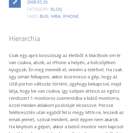
2008.05.29.
CATEGORY:
BLOG
TAGS:
BUG
,
HIBA
,
IPHONE
Hierarchia
Csak egy apró bosszúság az életből: A MacBook-om le
van csukva, alszik, az iPhone a helyén, a bölcsőjében
nyugszik. Én meg mennék el, vinném a telefont. Ha csak
úgy simán felkapom, akkor észreveszi a gép, hogy az
USB porton változás történt, úgyhogy bekapcsol, majd
látja, hogy be van csukva, így szépen átteszi az egész
rendszert 1 monitoros üzemmódba a külső monitorra,
ezzel minden ablakom pozícióját elcseszve. Persze
felébresztés után egyből fel is megy MSN-re, leszedi az
email-jeimet, szóval mindent, amit éppen nem akarok.
Ha kinyitom a gépet, akkor a belső monitor nem kapcsol