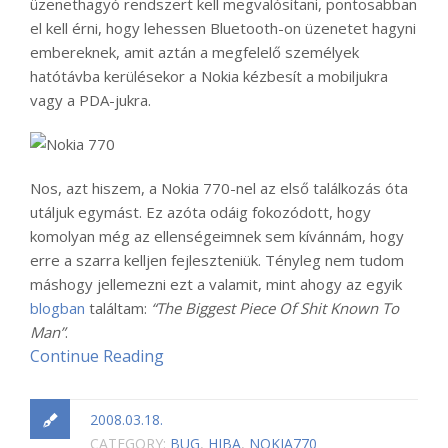
üzenethagyó rendszert kell megvalósítani, pontosabban
el kell érni, hogy lehessen Bluetooth-on üzenetet hagyni
embereknek, amit aztán a megfelelő személyek
hatótávba kerülésekor a Nokia kézbesít a mobiljukra
vagy a PDA-jukra.
Nos, azt hiszem, a Nokia 770-nel az első találkozás óta
utáljuk egymást. Ez azóta odáig fokozódott, hogy
komolyan még az ellenségeimnek sem kívánnám, hogy
erre a szarra kelljen fejleszteniük. Tényleg nem tudom
máshogy jellemezni ezt a valamit, mint ahogy az egyik
blogban
találtam:
“The Biggest Piece Of Shit Known To
Man”
.
Continue Reading
2008.03.18.
CATEGORY:
BUG
,
HIBA
,
NOKIA770