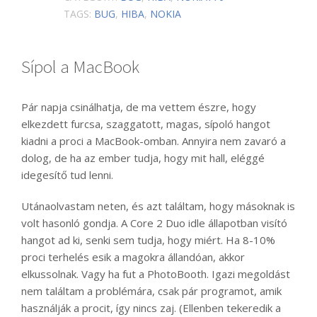
TAGS:
BUG
,
HIBA
,
NOKIA
Sípol a MacBook
Pár napja csinálhatja, de ma vettem észre, hogy
elkezdett furcsa, szaggatott, magas, sípoló hangot
kiadni a proci a MacBook-omban. Annyira nem zavaró a
dolog, de ha az ember tudja, hogy mit hall, eléggé
idegesítő tud lenni.
Utánaolvastam neten, és azt találtam, hogy másoknak is
volt hasonló gondja. A Core 2 Duo idle állapotban visító
hangot ad ki, senki sem tudja, hogy miért. Ha 8-10%
proci terhelés esik a magokra állandóan, akkor
elkussolnak. Vagy ha fut a PhotoBooth. Igazi megoldást
nem találtam a problémára, csak pár programot, amik
használják a procit, így nincs zaj. (Ellenben tekeredik a