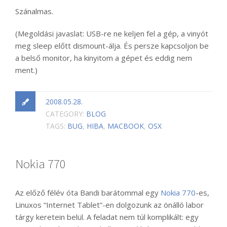
Szánalmas.
(Megoldási javaslat: USB-re ne keljen fel a gép, a vinyót
meg sleep előtt dismount-álja. És persze kapcsoljon be
a belső monitor, ha kinyitom a gépet és eddig nem
ment.)
2008.05.28.
CATEGORY:
BLOG
TAGS:
BUG
,
HIBA
,
MACBOOK
,
OSX
Nokia 770
Az előző félév óta Bandi barátommal egy
Nokia 770
-es,
Linuxos “Internet Tablet”-en dolgozunk az önálló labor
tárgy keretein belül. A feladat nem túl komplikált: egy