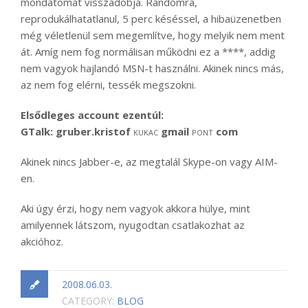
mondatomat visszadobja. Randomra,
reprodukálhatatlanul, 5 perc késéssel, a hibaüzenetben
még véletlenül sem megemlítve, hogy melyik nem ment
át. Amíg nem fog normálisan működni ez a ****, addig
nem vagyok hajlandó MSN-t használni. Akinek nincs más,
az nem fog elérni, tessék megszokni.
Elsődleges account ezentúl:
GTalk: gruber.kristof
gmail
com
KUKAC
PONT
Akinek nincs Jabber-e, az megtalál Skype-on vagy AIM-
en.
Aki úgy érzi, hogy nem vagyok akkora hülye, mint
amilyennek látszom, nyugodtan csatlakozhat az
akcióhoz.
2008.06.03.
CATEGORY:
BLOG