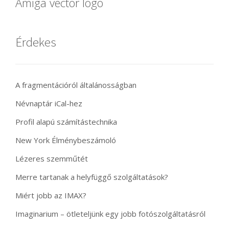
Amiga vector logo
Érdekes
A fragmentációról általánosságban
Névnaptár iCal-hez
Profil alapú számítástechnika
New York Élménybeszámoló
Lézeres szemműtét
Merre tartanak a helyfüggő szolgáltatások?
Miért jobb az IMAX?
Imaginarium – ötleteljünk egy jobb fotószolgáltatásról