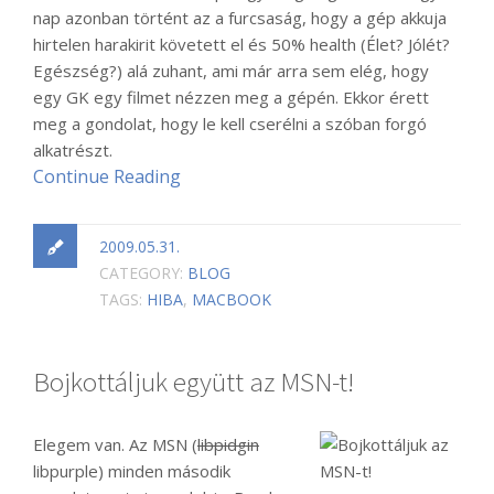
nap azonban történt az a furcsaság, hogy a gép akkuja
hirtelen harakirit követett el és 50% health (Élet? Jólét?
Egészség?) alá zuhant, ami már arra sem elég, hogy
egy GK egy filmet nézzen meg a gépén. Ekkor érett
meg a gondolat, hogy le kell cserélni a szóban forgó
alkatrészt.
Continue Reading
2009.05.31.
CATEGORY:
BLOG
TAGS:
HIBA
,
MACBOOK
Bojkottáljuk együtt az MSN-t!
Elegem van. Az MSN (
libpidgin
libpurple) minden második