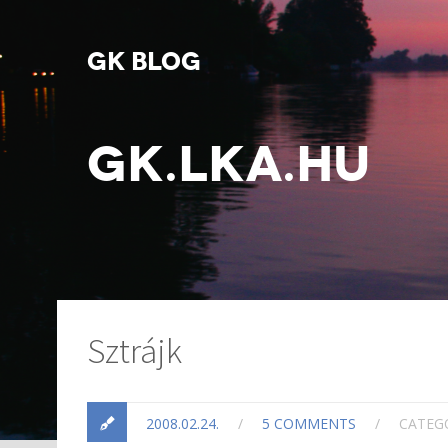
GK BLOG
GK.LKA.HU
Sztrájk
2008.02.24.
/
5 COMMENTS
/
CATEG