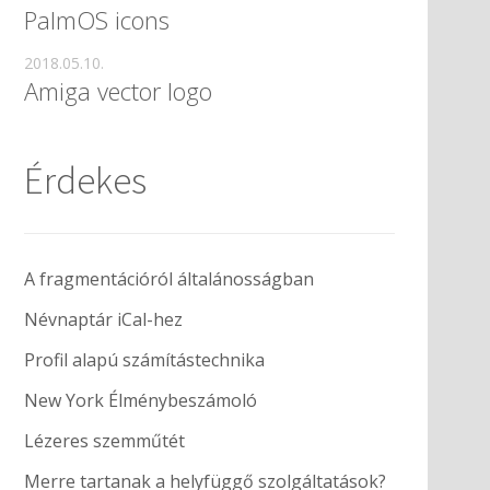
PalmOS icons
2018.05.10.
Amiga vector logo
Érdekes
A fragmentációról általánosságban
Névnaptár iCal-hez
Profil alapú számítástechnika
New York Élménybeszámoló
Lézeres szemműtét
Merre tartanak a helyfüggő szolgáltatások?