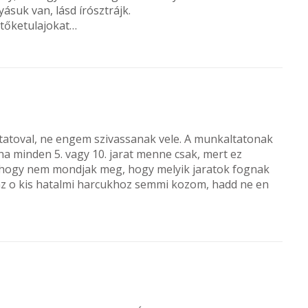
suk van, lásd írósztrájk.
a tőketulajokat…
altatoval, ne engem szivassanak vele. A munkaltatonak
a minden 5. vagy 10. jarat menne csak, mert ez
t, hogy nem mondjak meg, hogy melyik jaratok fognak
az o kis hatalmi harcukhoz semmi kozom, hadd ne en