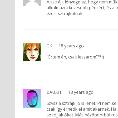
A sztrájk lényege az, hogy nem műk
alkalmazni kevesebb pénzért, és a 
ezért sztrájkolnak.
GK
18 years ago
“Értem én, csak leszarom”™ :)
BAUXIT
18 years ago
Szvsz a sztrájk jó is lehet. Pl nem 
csak így érhetik el amit akarnak. Ha 
se tojják őket. Más nézőpontból ross