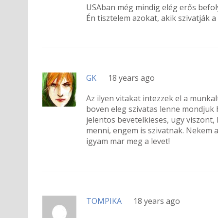
USAban még mindig elég erős befolyá
Én tisztelem azokat, akik szivatják 
GK
18 years ago
Az ilyen vitakat intezzek el a munk
boven eleg szivatas lenne mondjuk h
jelentos bevetelkieses, ugy viszon
menni, engem is szivatnak. Nekem 
igyam mar meg a levet!
TOMPIKA
18 years ago