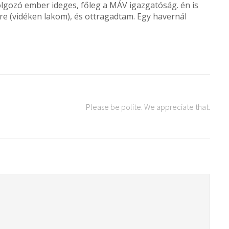
lgozó ember ideges, főleg a MÁV igazgatóság. én is
e (vidéken lakom), és ottragadtam. Egy havernál
Please be polite. We appreciate that.