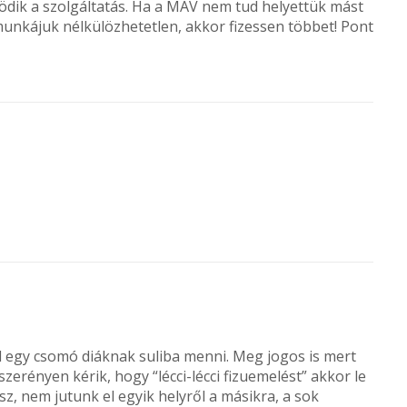
ödik a szolgáltatás. Ha a MÁV nem tud helyettük mást
munkájuk nélkülözhetetlen, akkor fizessen többet! Pont
kell egy csomó diáknak suliba menni. Meg jogos is mert
szerényen kérik, hogy “lécci-lécci fizuemelést” akkor le
z, nem jutunk el egyik helyről a másikra, a sok