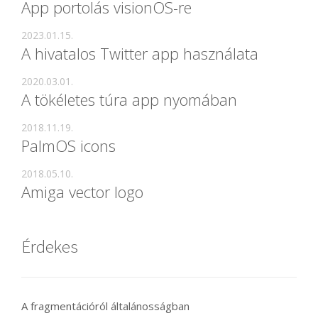
App portolás visionOS-re
2023.01.15.
A hivatalos Twitter app használata
2020.03.01.
A tökéletes túra app nyomában
2018.11.19.
PalmOS icons
2018.05.10.
Amiga vector logo
Érdekes
A fragmentációról általánosságban