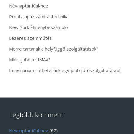
Névnaptár iCal-hez
Profil alapú számítástechnika
New York Élménybeszámoló
Lézeres szemműtét
Merre tartanak a helyfüggő szolgáltatások?
Miért jobb az IMAX?
Imaginarium – ötleteljünk egy jobb fotószolgáltatásról
Legtöbb komment
Névnaptár iCal-hez
(67)