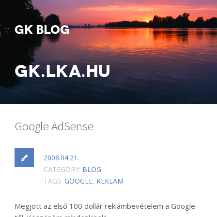
GK BLOG
GK.LKA.HU
Google AdSense
2008.04.21.
CATEGORY:
BLOG
TAGS:
GOOGLE
,
REKLÁM
Megjött az első 100 dollár reklámbevételem a Google-