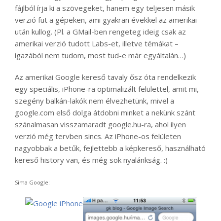
fájlból írja ki a szövegeket, hanem egy teljesen másik
verzió fut a gépeken, ami gyakran évekkel az amerikai
után kullog. (Pl. a GMail-ben rengeteg ideig csak az
amerikai verzió tudott Labs-et, illetve témákat –
igazából nem tudom, most tud-e már egyáltalán…)
Az amerikai Google kereső tavaly ősz óta rendelkezik
egy speciális, iPhone-ra optimalizált felülettel, amit mi,
szegény balkán-lakók nem élvezhetünk, mivel a
google.com első dolga átdobni minket a nekünk szánt
szánalmasan visszamaradt google.hu-ra, ahol ilyen
verzió még tervben sincs. Az iPhone-os felületen
nagyobbak a betűk, fejlettebb a képkereső, használható
kereső history van, és még sok nyalánkság. :)
Sima Google: