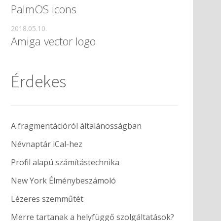
PalmOS icons
2018.05.10.
Amiga vector logo
Érdekes
A fragmentációról általánosságban
Névnaptár iCal-hez
Profil alapú számítástechnika
New York Élménybeszámoló
Lézeres szemműtét
Merre tartanak a helyfüggő szolgáltatások?