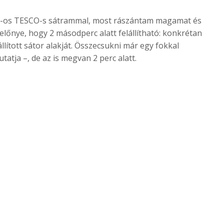
Ft-os TESCO-s sátrammal, most rászántam magamat és
előnye, hogy 2 másodperc alatt felállítható: konkrétan
llított sátor alakját. Összecsukni már egy fokkal
tatja –, de az is megvan 2 perc alatt.