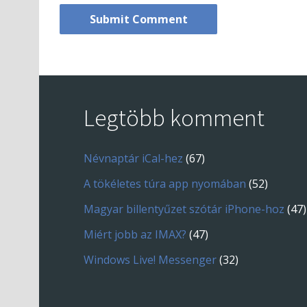
Legtöbb komment
Névnaptár iCal-hez
(67)
A tökéletes túra app nyomában
(52)
Magyar billentyűzet szótár iPhone-hoz
(47)
Miért jobb az IMAX?
(47)
Windows Live! Messenger
(32)