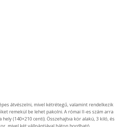
pes átvészelni, mivel kétrétegű, valamint rendelkezik
ipőket remekül be lehet pakolni. A római II-es szám arra
hely (140×210 centi). Összehajtva kör alakú, 3 kiló, és
r, mivel két vállpántjával háton hordható.