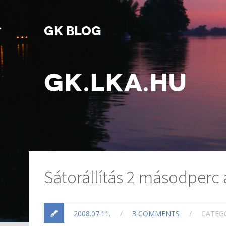
GK BLOG
GK.LKA.HU
Sátorállítás 2 másodperc 
2008.07.11.
/
3 COMMENTS
/
CATEG