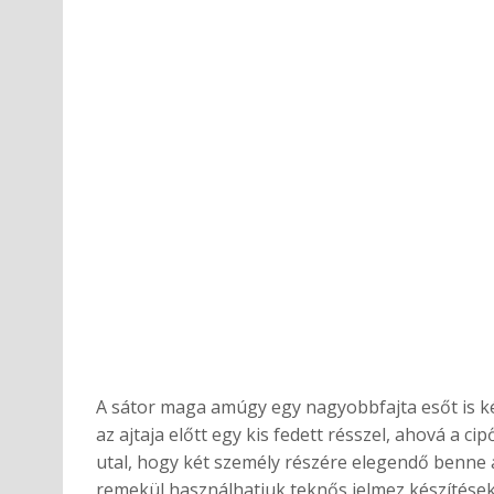
A sátor maga amúgy egy nagyobbfajta esőt is ké
az ajtaja előtt egy kis fedett résszel, ahová a c
utal, hogy két személy részére elegendő benne a 
remekül használhatjuk teknős jelmez készítéseko