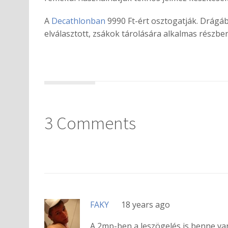
A
Decathlonban
9990 Ft-ért osztogatják. Drágáb
elválasztott, zsákok tárolására alkalmas részbe
3 Comments
FAKY
18 years ago
A 2mp-ben a leszögelés is benne va