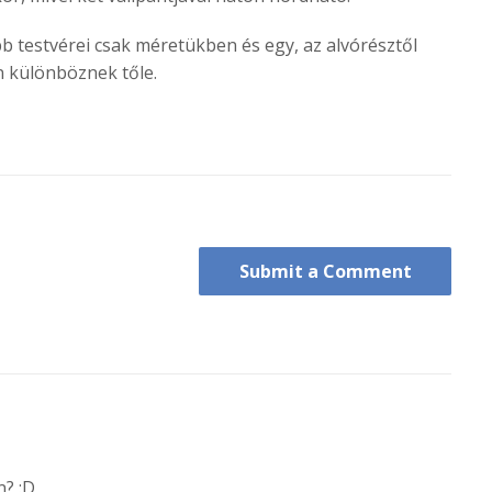
b testvérei csak méretükben és egy, az alvórésztől
n különböznek tőle.
Submit a Comment
n? :D