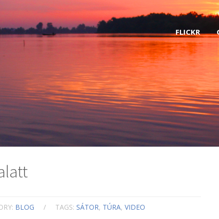
FLICKR
alatt
ORY:
BLOG
/
TAGS:
SÁTOR
,
TÚRA
,
VIDEO