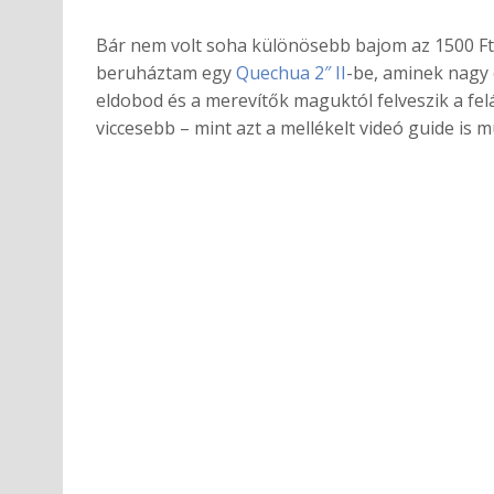
Bár nem volt soha különösebb bajom az 1500 
beruháztam egy
Quechua 2″ II
-be, aminek nagy 
eldobod és a merevítők maguktól felveszik a felá
viccesebb – mint azt a mellékelt videó guide is mu