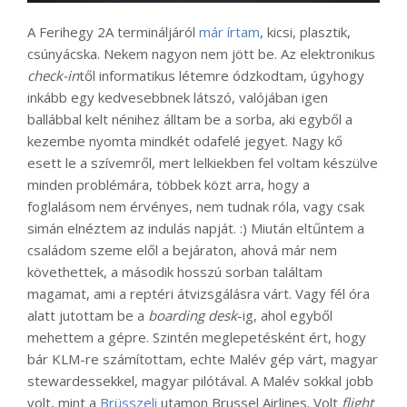
A Ferihegy 2A termináljáról
már írtam
, kicsi, plasztik,
csúnyácska. Nekem nagyon nem jött be. Az elektronikus
check-in
től informatikus létemre ódzkodtam, úgyhogy
inkább egy kedvesebbnek látszó, valójában igen
ballábbal kelt nénihez álltam be a sorba, aki egyből a
kezembe nyomta mindkét odafelé jegyet. Nagy kő
esett le a szívemről, mert lelkiekben fel voltam készülve
minden problémára, többek közt arra, hogy a
foglalásom nem érvényes, nem tudnak róla, vagy csak
simán elnéztem az indulás napját. :) Miután eltűntem a
családom szeme elől a bejáraton, ahová már nem
követhettek, a második hosszú sorban találtam
magamat, ami a reptéri átvizsgálásra várt. Vagy fél óra
alatt jutottam be a
boarding desk
-ig, ahol egyből
mehettem a gépre. Szintén meglepetésként ért, hogy
bár KLM-re számítottam, echte Malév gép várt, magyar
stewardessekkel, magyar pilótával. A Malév sokkal jobb
volt, mint a
Brüsszeli
utamon Brussel Airlines. Volt
flight