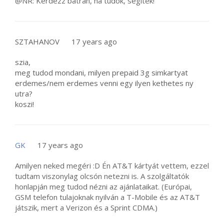
@NR: Kérdezz bátran, ha tudok, segítek!
SZTAHANOV
17 years ago
szia,
meg tudod mondani, milyen prepaid 3g simkartyat
erdemes/nem erdemes venni egy ilyen kethetes ny
utra?
koszi!
GK
17 years ago
Amilyen neked megéri :D Én AT&T kártyát vettem, ezzel
tudtam viszonylag olcsón netezni is. A szolgáltatók
honlapján meg tudod nézni az ajánlataikat. (Európai,
GSM telefon tulajoknak nyilván a T-Mobile és az AT&T
játszik, mert a Verizon és a Sprint CDMA.)