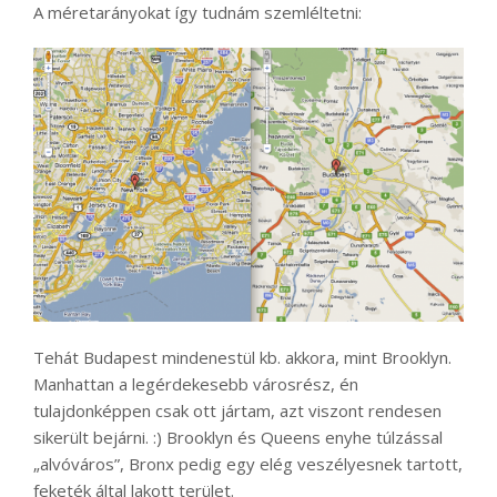
A méretarányokat így tudnám szemléltetni:
Tehát Budapest mindenestül kb. akkora, mint Brooklyn.
Manhattan a legérdekesebb városrész, én
tulajdonképpen csak ott jártam, azt viszont rendesen
sikerült bejárni. :) Brooklyn és Queens enyhe túlzással
„alvóváros”, Bronx pedig egy elég veszélyesnek tartott,
feketék által lakott terület.