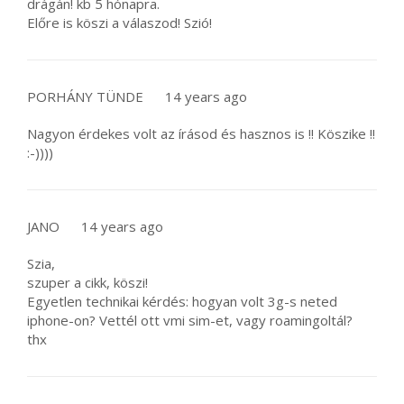
drágán! kb 5 hónapra.
Előre is köszi a válaszod! Szió!
PORHÁNY TÜNDE
14 years ago
Nagyon érdekes volt az írásod és hasznos is !! Köszike !!
:-))))
JANO
14 years ago
Szia,
szuper a cikk, köszi!
Egyetlen technikai kérdés: hogyan volt 3g-s neted
iphone-on? Vettél ott vmi sim-et, vagy roamingoltál?
thx