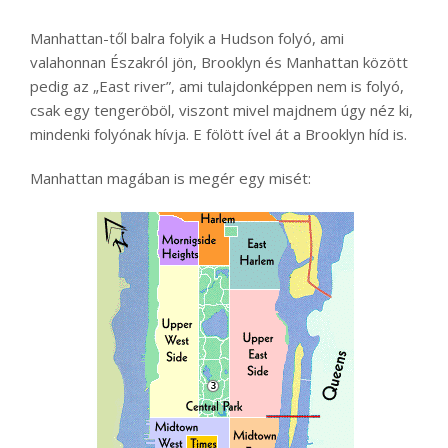
Manhattan-től balra folyik a Hudson folyó, ami
valahonnan Északról jön, Brooklyn és Manhattan között
pedig az „East river”, ami tulajdonképpen nem is folyó,
csak egy tengeröböl, viszont mivel majdnem úgy néz ki,
mindenki folyónak hívja. E fölött ível át a Brooklyn híd is.
Manhattan magában is megér egy misét: