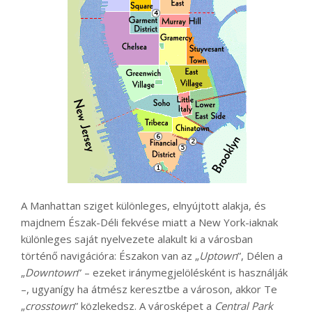
A Manhattan sziget különleges, elnyújtott alakja, és
majdnem Észak-Déli fekvése miatt a New York-iaknak
különleges saját nyelvezete alakult ki a városban
történő navigációra: Északon van az „
Uptown
”, Délen a
„
Downtown
” – ezeket iránymegjelölésként is használják
–, ugyanígy ha átmész keresztbe a városon, akkor Te
„
crosstown
” közlekedsz. A városképet a
Central Park