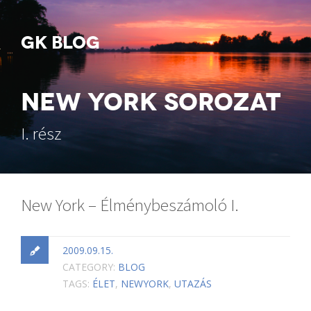
GK BLOG
NEW YORK SOROZAT
I. rész
New York – Élménybeszámoló I.
2009.09.15.
CATEGORY:
BLOG
TAGS:
ÉLET
,
NEWYORK
,
UTAZÁS