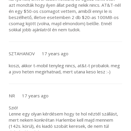
azt mondták hogy ilyen állat pedig nekik nincs. AT&T-nél
én egy $50-os csomagot vettem, amiből ennyi le is
beszélhető, illetve esetemben 2 db $20-as 100MB-os
csomag kijött (volna, majd elmondom) belőle. Ennél
sokkal jobb ajánlatról én nem tudok.
SZTAHANOV
17 years ago
koszi, akkor t-mobil tenyleg nincs, at&t-t probalok. meg
a jovo heten megirhatnad, mert utana keso lesz :-)
NR
17 years ago
Szió!
Lenne egy olyan kérdésem hogy te hol néztél szállást,
mert nekem konkrétan Harlembe kell majd mennem
(142s. körül), és kiadó szobát keresek, de nem túl