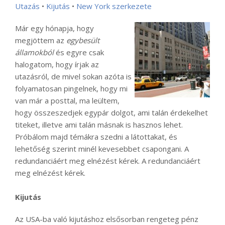
Utazás
•
Kijutás
•
New York szerkezete
Már egy hónapja, hogy
megjöttem az
egybesült
államokból
és egyre csak
halogatom, hogy írjak az
utazásról, de mivel sokan azóta is
folyamatosan pingelnek, hogy mi
van már a posttal, ma leültem,
hogy összeszedjek egypár dolgot, ami talán érdekelhet
titeket, illetve ami talán másnak is hasznos lehet.
Próbálom majd témákra szedni a látottakat, és
lehetőség szerint minél kevesebbet csapongani. A
redundanciáért meg elnézést kérek. A redundanciáért
meg elnézést kérek.
Kijutás
Az USA-ba való kijutáshoz elsősorban rengeteg pénz