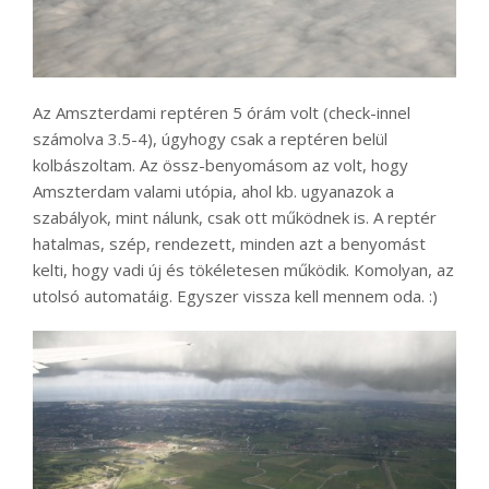
Az Amszterdami reptéren 5 órám volt (check-innel
számolva 3.5-4), úgyhogy csak a reptéren belül
kolbászoltam. Az össz-benyomásom az volt, hogy
Amszterdam valami utópia, ahol kb. ugyanazok a
szabályok, mint nálunk, csak ott működnek is. A reptér
hatalmas, szép, rendezett, minden azt a benyomást
kelti, hogy vadi új és tökéletesen működik. Komolyan, az
utolsó automatáig. Egyszer vissza kell mennem oda. :)