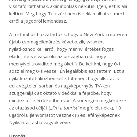
visszafordíthatnak, akár indoklás nélkül is. Igen, ezt is alá
kell írni. Meg hogy Te ezért nem is reklamálhatsz, mert
erről a jogodról lemondasz.
A tortúrához hozzátartozik, hogy a New York-i reptéren
újabb csomagellenőrzés következik, valamint
nyilatkoznod kell arról, hogy mennyi értéket fogsz
eladni, illetve vásárolni az országban (kb. hogy
mennyivel „rövidíted meg őket”). Be kell írni, hogy 0-t
adsz el meg 0-t veszel. Én legalábbis ezt tettem. Ezt a
nyilatkozatot aközben kell kitöltened, hogy állsz az
n
-
edik végtelen sorban és nagyképernyős TV-ken
szuggerálják az oktató videókkal a fejedbe, hogy
mindez a Te érdekedben van. A sor végén megkérdezik
az utazásod célját (
„I’m a tourist”
megfelelt nekik), 10
ujjadról ujjlenyomatot vesznek (!) és lefényképeznek.
Nyilvántartásba vagyok véve.
Utazás