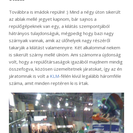
Továbbra is imádok repülni! :) Mind a négy úton sikerült
az ablak mellé jegyet kapnom, bár sajnos a
repülőgépeknek van egy, a kilátás szempontjából
hátrányos tulajdonságuk, mégpedig hogy bazi nagy
szárnyaik vannak, amik az ülőhelyek nagy részéről
takarják a kilátást valamennyire. Két alkalommal nekem
is sikerült szárny mellé ülnöm. Ami számomra újdonság
volt, hogy a repülőtársaságok igazából majdnem mindig
összefogva, közösen üzemeltetnek járatokat, így az én
járatomnak is volt a
KLM
-félén kívül legalább háromféle
száma, amit minden reptéren ki is írtak.