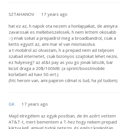
SZTAHANOV
17 years ago
hat ez az, h napok ota nezem a honlapjaikat, de annyira
zavarosak es mellebeszelosek, h nem lettem okosabb
:-) irnak sokat a prepaidrol meg a broadbandrol, csak a
ketto egyutt az, ami mar el van mismasolva.
a t-mobilrol az olvastam, h a prepaid nem ad teljesen
szabad internetet, csak bizonyos szajtokat lehet nezni,
ez hulyeseg? az at&t pay as you go jonak latszik, bar
kicsit draga a 20$/100MB. (a sprint/boostmobile
korlatlant ad havi 50-ert.)
(htc herom van, ami papiron cdmat is tud, ha jol tudom)
GK
17 years ago
Majd elregélem az egyik postban, de én azért vettem
AT&T-t, mert bementem a T-hez hogy nekem prepaid
kártya kell, amivel tudok netezni, és egész konkrétan