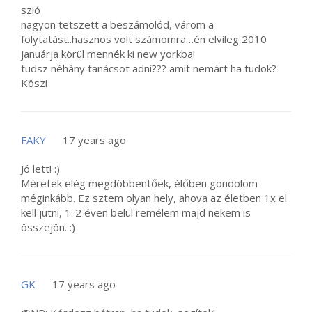
szió
nagyon tetszett a beszámolód, várom a
folytatást..hasznos volt számomra…én elvileg 2010
januárja körül mennék ki new yorkba!
tudsz néhány tanácsot adni??? amit nemárt ha tudok?
Köszi
FAKY
17 years ago
Jó lett! :)
Méretek elég megdöbbentőek, élőben gondolom
méginkább. Ez sztem olyan hely, ahova az életben 1x el
kell jutni, 1-2 éven belül remélem majd nekem is
összejön. :)
GK
17 years ago