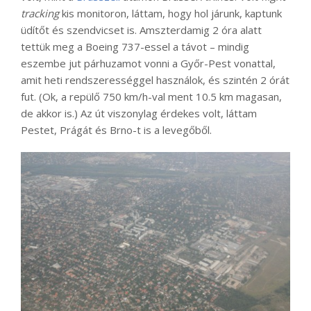
tracking
kis monitoron, láttam, hogy hol járunk, kaptunk
üdítőt és szendvicset is. Amszterdamig 2 óra alatt
tettük meg a Boeing 737-essel a távot – mindig
eszembe jut párhuzamot vonni a Győr-Pest vonattal,
amit heti rendszerességgel használok, és szintén 2 órát
fut. (Ok, a repülő 750 km/h-val ment 10.5 km magasan,
de akkor is.) Az út viszonylag érdekes volt, láttam
Pestet, Prágát és Brno-t is a levegőből.