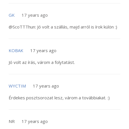
GK
17 years ago
@ScoTTThun: Jó volt a szállás, majd arról is írok külön :)
KOBAK
17 years ago
Jó volt az írás, várom a folytatást.
WYCTIM
17 years ago
Érdekes posztsorozat lesz, várom a továbbiakat. :)
NR
17 years ago