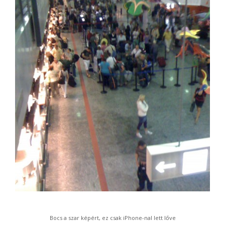
Bocs a szar képért, ez csak iPhone-nal lett lőve