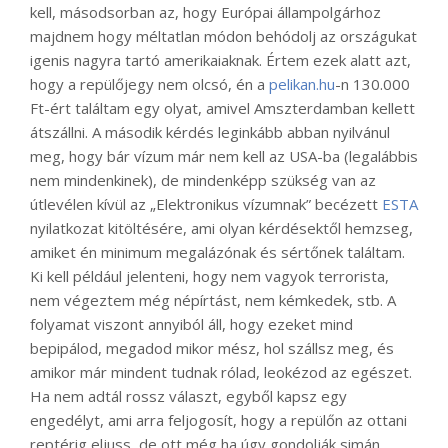
kell, másodsorban az, hogy Európai állampolgárhoz
majdnem hogy méltatlan módon behódolj az országukat
igenis nagyra tartó amerikaiaknak. Értem ezek alatt azt,
hogy a repülőjegy nem olcsó, én a
pelikan.hu
-n 130.000
Ft-ért találtam egy olyat, amivel Amszterdamban kellett
átszállni. A második kérdés leginkább abban nyilvánul
meg, hogy bár vízum már nem kell az USA-ba (legalábbis
nem mindenkinek), de mindenképp szükség van az
útlevélen kívül az „Elektronikus vízumnak” becézett
ESTA
nyilatkozat kitöltésére, ami olyan kérdésektől hemzseg,
amiket én minimum megalázónak és sértőnek találtam.
Ki kell például jelenteni, hogy nem vagyok terrorista,
nem végeztem még népírtást, nem kémkedek, stb. A
folyamat viszont annyiból áll, hogy ezeket mind
bepipálod, megadod mikor mész, hol szállsz meg, és
amikor már mindent tudnak rólad, leokézod az egészet.
Ha nem adtál rossz választ, egyből kapsz egy
engedélyt, ami arra feljogosít, hogy a repülőn az ottani
reptérig eljuss, de ott még ha úgy gondolják simán