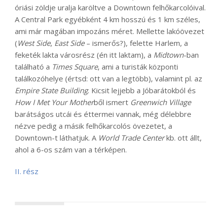
óriási zöldje uralja karöltve a Downtown felhőkarcolóival.
A Central Park egyébként 4 km hosszú és 1 km széles,
ami már magában impozáns méret. Mellette lakóövezet
(
West Side
,
East Side
– ismerős?), felette Harlem, a
feketék lakta városrész (én itt laktam), a
Midtown
-ban
található a
Times Square
, ami a turisták központi
találkozóhelye (értsd: ott van a legtöbb), valamint pl. az
Empire State Building
. Kicsit lejjebb a Jóbarátokból és
How I Met Your Mother
ből ismert
Greenwich Village
barátságos utcái és éttermei vannak, még délebbre
nézve pedig a másik felhőkarcolós övezetet, a
Downtown-t láthatjuk. A
World Trade Center
kb. ott állt,
ahol a 6-os szám van a térképen.
II. rész