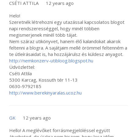
CSÉTI ATTILA
12 years ago
Helo!
Szeretnék létrehozni egy utazással kapcsolatos blogot
napi rendszerességgel, hogy minél többen
megismerjenek minél több tájat.
Nem száraz utikönyvet, hanem élő kalandokat akarok
feltenni a blogra. A sajátjaim mellé örömmel feltenném a
te útleírásaidat is, ha hozzájárulsz és küldesz anyagot.
http://nemkonzerv-utibloog.blogspot.hu
Üdvözlettel:
Cséti Attila
5300 Karcag, Kossuth tér 11-13
0630-9792185
http://www.berekinyaralas.ucoz.hu
GK
12 years ago
Hello! A meglévőket forrásmegjelöléssel együtt
átveheted, de újakra nem hiszem, hogy lesz időm