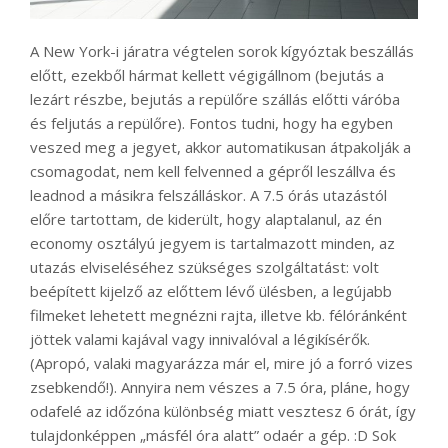
A New York-i járatra végtelen sorok kígyóztak beszállás
előtt, ezekből hármat kellett végigállnom (bejutás a
lezárt részbe, bejutás a repülőre szállás előtti váróba
és feljutás a repülőre). Fontos tudni, hogy ha egyben
veszed meg a jegyet, akkor automatikusan átpakolják a
csomagodat, nem kell felvenned a gépről leszállva és
leadnod a másikra felszálláskor. A 7.5 órás utazástól
előre tartottam, de kiderült, hogy alaptalanul, az én
economy osztályú jegyem is tartalmazott minden, az
utazás elviseléséhez szükséges szolgáltatást: volt
beépített kijelző az előttem lévő ülésben, a legújabb
filmeket lehetett megnézni rajta, illetve kb. félóránként
jöttek valami kajával vagy innivalóval a légikísérők.
(Apropó, valaki magyarázza már el, mire jó a forró vizes
zsebkendő!). Annyira nem vészes a 7.5 óra, pláne, hogy
odafelé az időzóna különbség miatt vesztesz 6 órát, így
tulajdonképpen „másfél óra alatt” odaér a gép. :D Sok