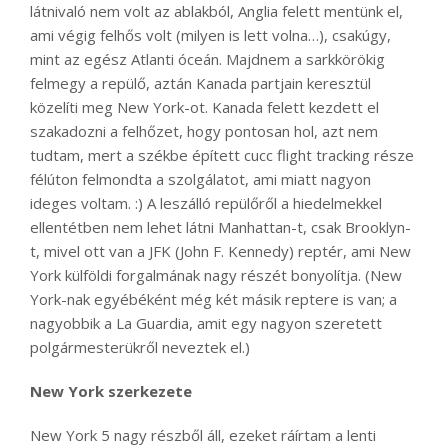
látnivaló nem volt az ablakból, Anglia felett mentünk el,
ami végig felhős volt (milyen is lett volna…), csakúgy,
mint az egész Atlanti óceán. Majdnem a sarkkörökig
felmegy a repülő, aztán Kanada partjain keresztül
közelíti meg New York-ot. Kanada felett kezdett el
szakadozni a felhőzet, hogy pontosan hol, azt nem
tudtam, mert a székbe épített cucc flight tracking része
félúton felmondta a szolgálatot, ami miatt nagyon
ideges voltam. :) A leszálló repülőről a hiedelmekkel
ellentétben nem lehet látni Manhattan-t, csak Brooklyn-
t, mivel ott van a JFK (John F. Kennedy) reptér, ami New
York külföldi forgalmának nagy részét bonyolítja. (New
York-nak egyébéként még két másik reptere is van; a
nagyobbik a La Guardia, amit egy nagyon szeretett
polgármesterükről neveztek el.)
New York szerkezete
New York 5 nagy részből áll, ezeket ráírtam a lenti