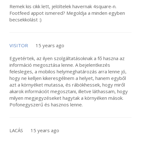
Remek kis cikk lett, jelöltelek havernak 4square-n.
Footfeed appot ismered? Megoldja a minden egyben
becsekkolást :)
VISITOR
15 years ago
Egyetértek, az ilyen szolgáltatásoknak a fő haszna az
információ megosztása lenne. A bejelentkezés
felesleges, a mobilos helymeghatározás arra lenne jó,
hogy ne kelljen kikeresgélnem a helyet, hanem egyből
azt a környéket mutassa, és rábökhessek, hogy miről
akarok információt megosztani, illetve láthassam, hogy
milyen megjegyzéseket hagytak a környéken mások.
Pofonegyszerű és hasznos lenne.
LACÁS
15 years ago