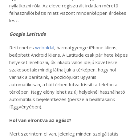
nyilatkozni róla. Az eleve regisztrált irdatlan méretű
felhasználói bázis miatt viszont mindenképpen érdekes
lesz.
Google Latitude
Rettenetes
weboldal
, harmatgyenge iPhone kliens,
beépített Android kliens. A Latitude csak pár hete képes
helyeket lérehozni, ők inkább valós idejű követésre
szakosodtak: mindig láthatjuk a térképen, hogy hol
vannak a barátaink, a pozíciójukat ugyanis
automatikusan, a háttérben futva frissíti a telefon a
térképen. Nagy előny lehet az új helyeknél használható
automatikus bejelentkezés (persze a beállításaink
függvényében).
Hol van elrontva az egész?
Mert szerintem el van. Jelenleg minden szolgáltatás