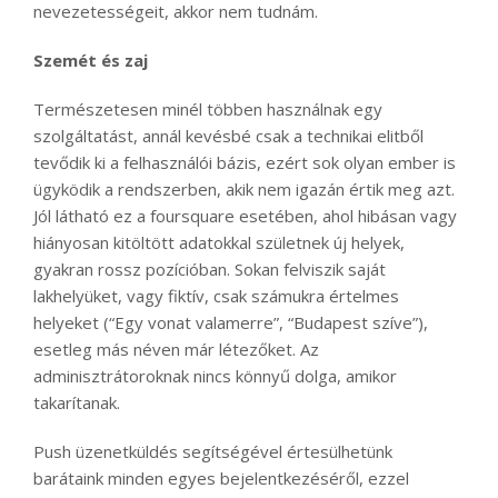
nevezetességeit, akkor nem tudnám.
Szemét és zaj
Természetesen minél többen használnak egy
szolgáltatást, annál kevésbé csak a technikai elitből
tevődik ki a felhasználói bázis, ezért sok olyan ember is
ügyködik a rendszerben, akik nem igazán értik meg azt.
Jól látható ez a foursquare esetében, ahol hibásan vagy
hiányosan kitöltött adatokkal születnek új helyek,
gyakran rossz pozícióban. Sokan felviszik saját
lakhelyüket, vagy fiktív, csak számukra értelmes
helyeket (“Egy vonat valamerre”, “Budapest szíve”),
esetleg más néven már létezőket. Az
adminisztrátoroknak nincs könnyű dolga, amikor
takarítanak.
Push üzenetküldés segítségével értesülhetünk
barátaink minden egyes bejelentkezéséről, ezzel