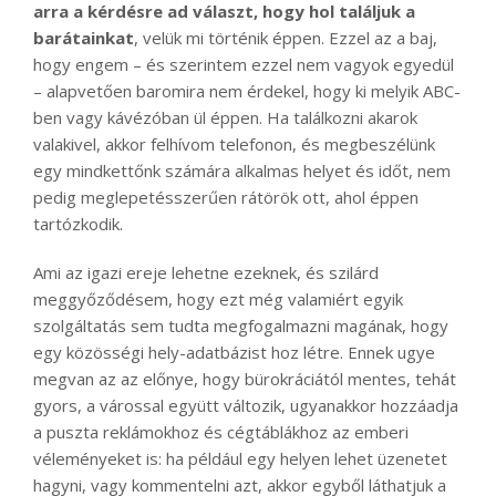
arra a kérdésre ad választ, hogy hol találjuk a
barátainkat
, velük mi történik éppen. Ezzel az a baj,
hogy engem – és szerintem ezzel nem vagyok egyedül
– alapvetően baromira nem érdekel, hogy ki melyik ABC-
ben vagy kávézóban ül éppen. Ha találkozni akarok
valakivel, akkor felhívom telefonon, és megbeszélünk
egy mindkettőnk számára alkalmas helyet és időt, nem
pedig meglepetésszerűen rátörök ott, ahol éppen
tartózkodik.
Ami az igazi ereje lehetne ezeknek, és szilárd
meggyőződésem, hogy ezt még valamiért egyik
szolgáltatás sem tudta megfogalmazni magának, hogy
egy közösségi hely-adatbázist hoz létre. Ennek ugye
megvan az az előnye, hogy bürokráciától mentes, tehát
gyors, a várossal együtt változik, ugyanakkor hozzáadja
a puszta reklámokhoz és cégtáblákhoz az emberi
véleményeket is: ha például egy helyen lehet üzenetet
hagyni, vagy kommentelni azt, akkor egyből láthatjuk a