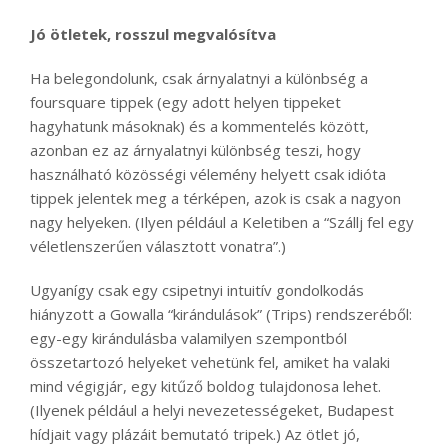
Jó ötletek, rosszul megvalósítva
Ha belegondolunk, csak árnyalatnyi a különbség a
foursquare tippek (egy adott helyen tippeket
hagyhatunk másoknak) és a kommentelés között,
azonban ez az árnyalatnyi különbség teszi, hogy
használható közösségi vélemény helyett csak idióta
tippek jelentek meg a térképen, azok is csak a nagyon
nagy helyeken. (Ilyen például a Keletiben a “Szállj fel egy
véletlenszerűen választott vonatra”.)
Ugyanígy csak egy csipetnyi intuitív gondolkodás
hiányzott a Gowalla “kirándulások” (Trips) rendszeréből:
egy-egy kirándulásba valamilyen szempontból
összetartozó helyeket vehetünk fel, amiket ha valaki
mind végigjár, egy kitűző boldog tulajdonosa lehet.
(Ilyenek például a helyi nevezetességeket, Budapest
hídjait vagy plázáit bemutató tripek.) Az ötlet jó,