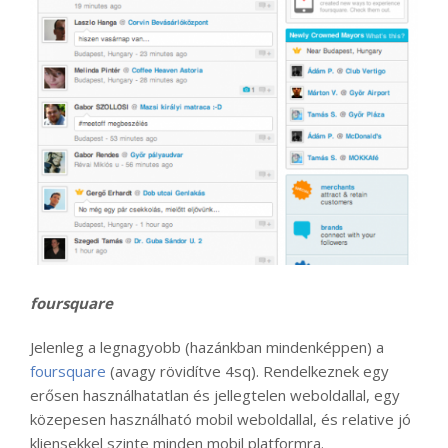
foursquare
Jelenleg a legnagyobb (hazánkban mindenképpen) a
foursquare
(avagy rövidítve 4sq). Rendelkeznek egy
erősen használhatatlan és jellegtelen weboldallal, egy
közepesen használható mobil weboldallal, és relative jó
kliensekkel szinte minden mobil platformra.