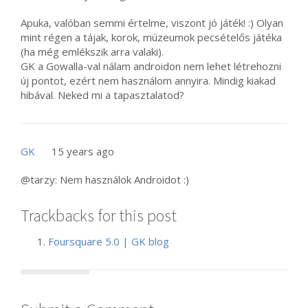
Apuka, valóban semmi értelme, viszont jó játék! :) Olyan
mint régen a tájak, korok, múzeumok pecsételős játéka
(ha még emlékszik arra valaki).
GK a Gowalla-val nálam androidon nem lehet létrehozni
új pontot, ezért nem használom annyira. Mindig kiakad
hibával. Neked mi a tapasztalatod?
GK
15 years ago
@tarzy: Nem használok Androidot :)
Trackbacks for this post
Foursquare 5.0 | GK blog