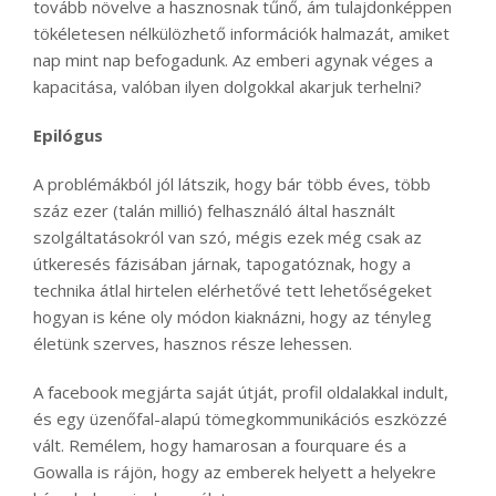
tovább növelve a hasznosnak tűnő, ám tulajdonképpen
tökéletesen nélkülözhető információk halmazát, amiket
nap mint nap befogadunk. Az emberi agynak véges a
kapacitása, valóban ilyen dolgokkal akarjuk terhelni?
Epilógus
A problémákból jól látszik, hogy bár több éves, több
száz ezer (talán millió) felhasználó által használt
szolgáltatásokról van szó, mégis ezek még csak az
útkeresés fázisában járnak, tapogatóznak, hogy a
technika átlal hirtelen elérhetővé tett lehetőségeket
hogyan is kéne oly módon kiaknázni, hogy az tényleg
életünk szerves, hasznos része lehessen.
A facebook megjárta saját útját, profil oldalakkal indult,
és egy üzenőfal-alapú tömegkommunikációs eszközzé
vált. Remélem, hogy hamarosan a fourquare és a
Gowalla is rájön, hogy az emberek helyett a helyekre