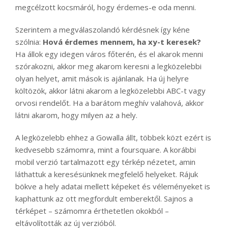
megcélzott kocsmáról, hogy érdemes-e oda menni.
Szerintem a megválaszolandó kérdésnek így kéne
szólnia:
Hová érdemes mennem, ha xy-t keresek?
Ha állok egy idegen város főterén, és el akarok menni
szórakozni, akkor meg akarom keresni a legközelebbi
olyan helyet, amit mások is ajánlanak. Ha új helyre
költözök, akkor látni akarom a legközelebbi ABC-t vagy
orvosi rendelőt. Ha a barátom meghív valahová, akkor
látni akarom, hogy milyen az a hely.
A legközelebb ehhez a Gowalla állt, többek közt ezért is
kedvesebb számomra, mint a foursquare. A korábbi
mobil verzió tartalmazott egy térkép nézetet, amin
láthattuk a keresésünknek megfelelő helyeket. Rájuk
bökve a hely adatai mellett képeket és véleményeket is
kaphattunk az ott megfordult emberektől. Sajnos a
térképet – számomra érthetetlen okokból –
eltávolították az új verzióból.