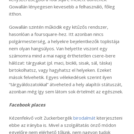
Gowallán lényegesen kevesebb a felhasználó, főleg
itthon.
Gowallán szintén működik egy kitűzős rendszer,
hasonlóan a foursquare-hez. Itt azonban nincs
polgármesterség, a helyekre bejelentkezők toplistája
nem olyan hangsúlyos. Van helyette viszont egy
számomra mind a mai napig érthetetlen csere-bere
hálózat: tárgyakat (pl. maci, bicikli, sisak, sál, táska)
birtokolhatsz, vagy hagyhatsz el helyeken. Ezeket
mások felvehetik. Egyes vélekedések szerint ilyen
“tárgyáldozatokkal” átveheted a hely alapítói státuszát,
azonban még így sem látom sok értelmét az egésznek.
Facebook places
Kézenfekvő volt Zuckerbergék
birodalmát
kiterjeszteni
ebbe az irányba is. Mivel a szolgáltatás önző módon
egyelőre nem elérhető tőlünk, nem nagyon tudok