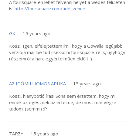
A foursquare-en lehet felvenni helyet a webes felületen
is:
http://foursquare.com/add_venue
GK
15 years ago
Köszi! Igen, elfelejtettem írni, hogy a Gowalla legújabb
verziója már be tud csekkolni foursquare-re is, úgyhogy
részemről a harc egyértelműen eldőlt :)
AZ IDŐMILLIOMOS APUKA
15 years ago
Köszi, hiánypótló írás! Soha sem értettem, hogy mi
ennek az egésznek az értelme, de most már végre
tudom. (semmi) :P
TARZY
15 years ago