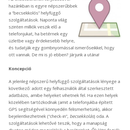
hazánkban is egyre népszerűbbek
a “becsekkolós” helyfüggő
szolgáltatások. Naponta világ
szinten milliók veszik elő a
telefonjukat, ha betérnek egy
üzletbe vagy érdekesebb helyre,
és tudatják egy gombnyomással ismerőseikkel, hogy
ott vannak. De mi is jó ebben? Járjunk a utána!
Koncepció
A jelenleg népszerű helyfüggő szolgáltatások lényege a
következő: adott egy felhasználók által szerkesztett
adatbázis, amibe helyeket vihetnek fel. Ha ezen helyek
közelében tartózkodnak (amit a telefonjukba épített
GPS segítségével könnyedén felismerhetünk), akkor
bejelentkezhetnek (“check-in”,
becsekkolás
) oda. A
szolgáltatások lehetővé teszik, hogy a manapság