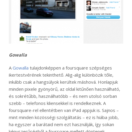
Gowalla
A
Gowalla
tulajdonképpen a foursquare szépséges
ikertestvérének tekinthető. Alig-alig különbözik tőle,
inkább csak a hangsúlyok kerültek máshová. Honlapjuk
minden pixele gyönyörű, az oldal kitűnően használható,
és sokrétűbb, használhatóbb – és nem utolsó sorban
szebb – telefonos kliensekkel is rendelkeznek. A
foursquare-rel ellentétben van iPad appjuk is. Sajnos –
mint minden közösségi szolgáltatás – ez is hiába jobb,
ha egyszer a barátaid nem ezt használják, így sokan
kényszerűségből a foursqare mellett döntenek.