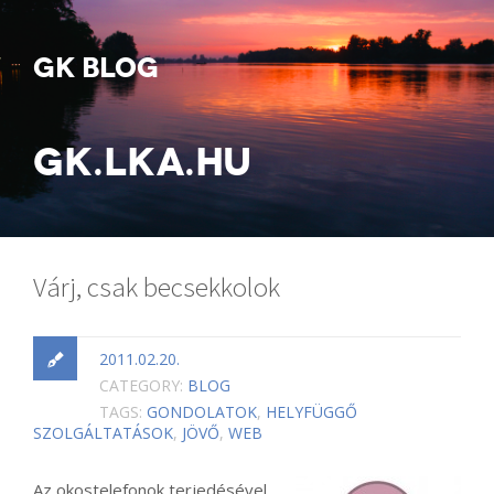
GK BLOG
GK.LKA.HU
Várj, csak becsekkolok
2011.02.20.
CATEGORY:
BLOG
TAGS:
GONDOLATOK
,
HELYFÜGGŐ
SZOLGÁLTATÁSOK
,
JÖVŐ
,
WEB
Az okostelefonok terjedésével