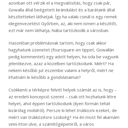
azonban ott vérzik el a megvalósítás, hogy csak pár,
Gowalla által beégetett kirándulást és a barátaink által
készítetteket láthatjuk. Így ha valaki csinál is egy remek
idegenvezetést Győrben, az, aki nem ismeri a készítőt,
ezt már nem láthatja, hiába tartózkodik a városban.
Hasonlóan problémásnak tartom, hogy csak akkor
hagyhatunk üzenetet (foursquare-en tippet, Gowallán
pedig kommentet) egy adott helyen, ha oda be vagyunk
jelentkezve, azaz a közelben tartózkodunk. Miért? Ha
nekem később jut eszembe valami a helyről, miért ne
írhatnám le később a gondolataimat?
Csökkenti a térképre felvitt helyek számát az is, hogy –
az eredeti koncepció szerint – csak ott hozhatunk létre
helyet, ahol éppen tartózkodunk (ilyen formán tehát
kizárólag mobilról). Persze ki lehet trükközni ezeket, de
miért van trükközésre szükség? Ha én most fel akarnám
vinni itton ülve, a számítógépemről, a város