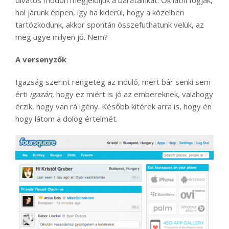
divatos módon megjelöljük a barátainkat. Ők látni fogják,
hol járunk éppen, így ha kiderül, hogy a közelben
tartózkodunk, akkor spontán összefuthatunk velük, az
meg ugye milyen jó. Nem?
A versenyzők
Igazság szerint rengeteg az induló, mert bár senki sem
érti
igazán
, hogy ez miért is jó az embereknek, valahogy
érzik, hogy van rá igény. Később kitérek arra is, hogy én
hogy látom a dolog értelmét.