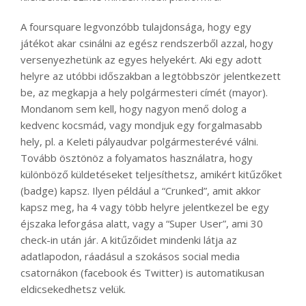
A foursquare legvonzóbb tulajdonsága, hogy egy
játékot akar csinálni az egész rendszerből azzal, hogy
versenyezhetünk az egyes helyekért. Aki egy adott
helyre az utóbbi időszakban a legtöbbször jelentkezett
be, az megkapja a hely polgármesteri címét (mayor).
Mondanom sem kell, hogy nagyon menő dolog a
kedvenc kocsmád, vagy mondjuk egy forgalmasabb
hely, pl. a Keleti pályaudvar polgármesterévé válni.
Tovább ösztönöz a folyamatos használatra, hogy
különböző küldetéseket teljesíthetsz, amikért kitűzőket
(badge) kapsz. Ilyen például a “Crunked”, amit akkor
kapsz meg, ha 4 vagy több helyre jelentkezel be egy
éjszaka leforgása alatt, vagy a “Super User”, ami 30
check-in után jár. A kitűzőidet mindenki látja az
adatlapodon, ráadásul a szokásos social media
csatornákon (facebook és Twitter) is automatikusan
eldicsekedhetsz velük.