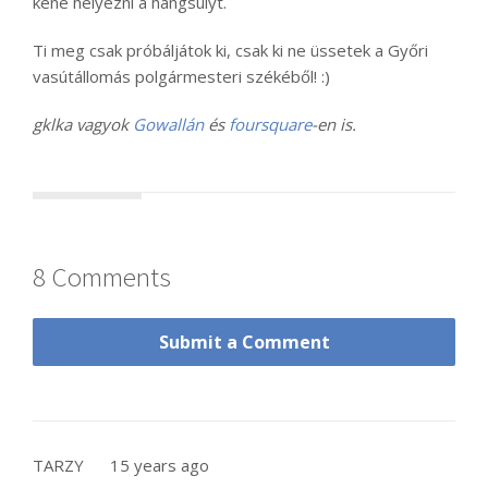
kéne helyezni a hangsúlyt.
Ti meg csak próbáljátok ki, csak ki ne üssetek a Győri
vasútállomás polgármesteri székéből! :)
gklka vagyok
Gowallán
és
foursquare
-en is.
8 Comments
Submit a Comment
TARZY
15 years ago