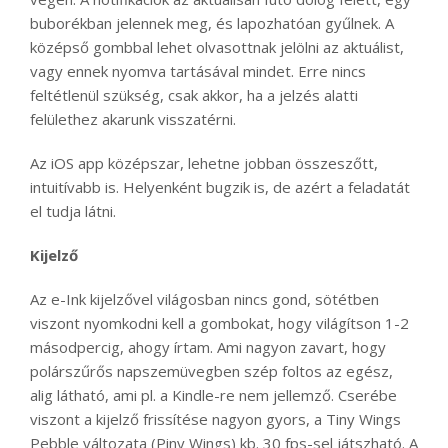
buborékban jelennek meg, és lapozhatóan gyűlnek. A
középső gombbal lehet olvasottnak jelölni az aktuálist,
vagy ennek nyomva tartásával mindet. Erre nincs
feltétlenül szükség, csak akkor, ha a jelzés alatti
felülethez akarunk visszatérni.
Az iOS app középszar, lehetne jobban összeszőtt,
intuitívabb is. Helyenként bugzik is, de azért a feladatát
el tudja látni.
Kijelző
Az e-Ink kijelzővel világosban nincs gond, sötétben
viszont nyomkodni kell a gombokat, hogy világítson 1-2
másodpercig, ahogy írtam. Ami nagyon zavart, hogy
polárszűrős napszemüvegben szép foltos az egész,
alig látható, ami pl. a Kindle-re nem jellemző. Cserébe
viszont a kijelző frissítése nagyon gyors, a Tiny Wings
Pebble változata (Piny Wings) kb. 30 fps-sel játszható. A