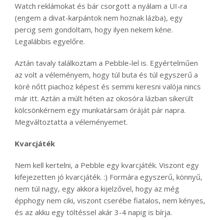
Watch reklámokat és bár csorgott a nyálam a UI-ra
(engem a divat-karpántok nem hoznak lázba), egy
percig sem gondoltam, hogy ilyen nekem kéne.
Legalábbis egyelőre.
Aztán tavaly találkoztam a Pebble-lel is. Egyértelműen
az volt a véleményem, hogy túl buta és túl egyszerű a
köré nőtt piachoz képest és semmi keresni valója nincs
már itt. Aztán a múlt héten az okosóra lázban sikerült
kölcsönkérnem egy munkatársam óráját pár napra.
Megváltoztatta a véleményemet.
Kvarcjáték
Nem kell kertelni, a Pebble egy kvarcjáték. Viszont egy
kifejezetten jó kvarcjáték. :) Formára egyszerű, könnyű,
nem túl nagy, egy akkora kijelzővel, hogy az még
épphogy nem ciki, viszont cserébe fiatalos, nem kényes,
és az akku egy töltéssel akár 3-4 napig is bírja.