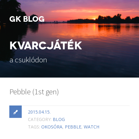
GK BLOG
KVARCJÁTÉK
a csuklódon
Pebble (1st gen)
2015.04.15.
CATEGORY:
BLOG
TAGS:
OKOSÓRA
,
PEBBLE
,
WATCH