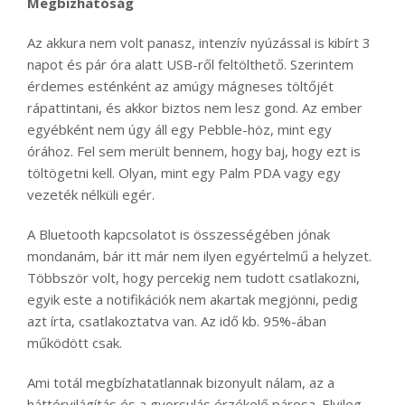
Megbízhatóság
Az akkura nem volt panasz, intenzív nyúzással is kibírt 3
napot és pár óra alatt USB-ről feltölthető. Szerintem
érdemes esténként az amúgy mágneses töltőjét
rápattintani, és akkor biztos nem lesz gond. Az ember
egyébként nem úgy áll egy Pebble-höz, mint egy
órához. Fel sem merült bennem, hogy baj, hogy ezt is
töltögetni kell. Olyan, mint egy Palm PDA vagy egy
vezeték nélküli egér.
A Bluetooth kapcsolatot is összességében jónak
mondanám, bár itt már nem ilyen egyértelmű a helyzet.
Többször volt, hogy percekig nem tudott csatlakozni,
egyik este a notifikációk nem akartak megjönni, pedig
azt írta, csatlakoztatva van. Az idő kb. 95%-ában
működött csak.
Ami totál megbízhatatlannak bizonyult nálam, az a
háttérvilágítás és a gyorsulás érzékelő párosa. Elvileg