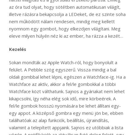
az óra tud olyat, hogy sötétben automatikusan világít,
illetve rázásra bekapcsolja a LEDeket, de ez szinte soha
nem működött nálam rendesen, mindig meg kellett
nyomnom egy gombot, hogy elkezdjen világítani. Meg
eleve milyen hülyén néz ki az ember, ha rázza a kezét…
Kezelés
Sokan mondták az Apple Watch-ról, hogy bonyolult a
felület. A Pebble szög egyszerű. Vissza mindig a bal
oldali gombbal lehet lépni, egészen a Watchface-ig. Ha a
Watchface az aktív, akkor a fel/le gombokkal a többi
Watchface közt válthatunk. Sajnos a gyáriakat nem lehet
kikapcsolni, így néha elég sok idő, mire körbeérek. A
fel/le gombok hosszú nyomására be lehet állítani egy-
egy appot. A középső gombra egy menü jön be, ebben
találhatóak az alap funkciók, beállítás, újraindítás,
valamint a telepített appjaink. Sajnos ez utóbbiak a lista
végén. A notifikációk az aktuálisan futó dolog felett, egy