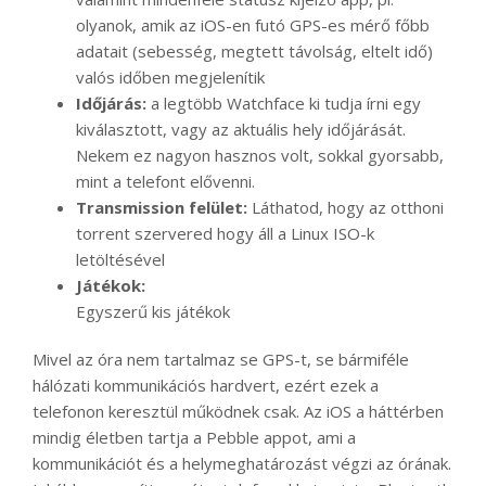
olyanok, amik az iOS-en futó GPS-es mérő főbb
adatait (sebesség, megtett távolság, eltelt idő)
valós időben megjelenítik
Időjárás:
a legtöbb Watchface ki tudja írni egy
kiválasztott, vagy az aktuális hely időjárását.
Nekem ez nagyon hasznos volt, sokkal gyorsabb,
mint a telefont elővenni.
Transmission felület:
Láthatod, hogy az otthoni
torrent szervered hogy áll a Linux ISO-k
letöltésével
Játékok:
Egyszerű kis játékok
Mivel az óra nem tartalmaz se GPS-t, se bármiféle
hálózati kommunikációs hardvert, ezért ezek a
telefonon keresztül működnek csak. Az iOS a háttérben
mindig életben tartja a Pebble appot, ami a
kommunikációt és a helymeghatározást végzi az órának.