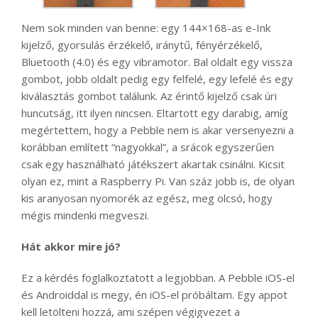
Nem sok minden van benne: egy 144×168-as e-Ink
kijelző, gyorsulás érzékelő, iránytű, fényérzékelő,
Bluetooth (4.0) és egy vibramotor. Bal oldalt egy vissza
gombot, jobb oldalt pedig egy felfelé, egy lefelé és egy
kiválasztás gombot találunk. Az érintő kijelző csak úri
huncutság, itt ilyen nincsen. Eltartott egy darabig, amíg
megértettem, hogy a Pebble nem is akar versenyezni a
korábban említett “nagyokkal”, a srácok egyszerűen
csak egy használható játékszert akartak csinálni. Kicsit
olyan ez, mint a Raspberry Pi. Van száz jobb is, de olyan
kis aranyosan nyomorék az egész, meg olcsó, hogy
mégis mindenki megveszi.
Hát akkor mire jó?
Ez a kérdés foglalkoztatott a legjobban. A Pebble iOS-el
és Androiddal is megy, én iOS-el próbáltam. Egy appot
kell letölteni hozzá, ami szépen végigvezet a