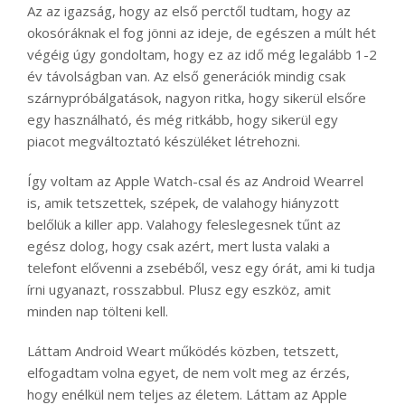
Az az igazság, hogy az első perctől tudtam, hogy az
okosóráknak el fog jönni az ideje, de egészen a múlt hét
végéig úgy gondoltam, hogy ez az idő még legalább 1-2
év távolságban van. Az első generációk mindig csak
szárnypróbálgatások, nagyon ritka, hogy sikerül elsőre
egy használható, és még ritkább, hogy sikerül egy
piacot megváltoztató készüléket létrehozni.
Így voltam az Apple Watch-csal és az Android Wearrel
is, amik tetszettek, szépek, de valahogy hiányzott
belőlük a killer app. Valahogy feleslegesnek tűnt az
egész dolog, hogy csak azért, mert lusta valaki a
telefont elővenni a zsebéből, vesz egy órát, ami ki tudja
írni ugyanazt, rosszabbul. Plusz egy eszköz, amit
minden nap tölteni kell.
Láttam Android Weart működés közben, tetszett,
elfogadtam volna egyet, de nem volt meg az érzés,
hogy enélkül nem teljes az életem. Láttam az Apple