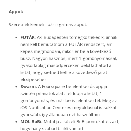
Appok
Szeretnék kiemelni pár izgalmas appot:
FUTÁR:
Aki Budapesten tömegközlekedik, annak
nem kell bemutatnom a FUTÁR rendszert, ami
képes megmondani, mikor ér be a következő
busz. Nagyon hasznos, mert 1 gombnyomással,
gyakorlatilag másodperceken belül láthatod a
listát, hogy sietned kell-e a következő járat
elcsípéséhez
Swarm:
A Foursquare bejelentkezős appja
szintén pillanatok alatt feldobja a listát, 1
gombnyomás, és már be is jelentkeztél. Még az
iOS Notification Centeres megoldásnál is sokkal
gyorsabb, így állandóan ezt használtam.
MOL BuBi:
Mutatja a közeli BuBi pontokat és azt,
hogy hány szabad bicikli van ott