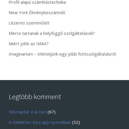
Profil alapú számítástechnika
New York Élménybeszámoló
Lézeres szemműtét
Merre tartanak a helyfüggő szolgáltatások?
Miért jobb az IMAX?
Imaginarium – ötleteljünk egy jobb fotószolgáltatásról
Legtöbb komment
Névnaptár iCal-hez
(67)
A tökéletes túra app nyomában
(52)