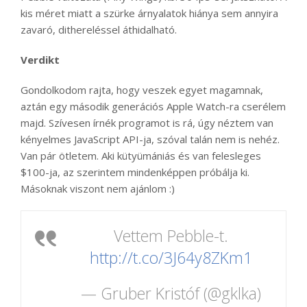
kis méret miatt a szürke árnyalatok hiánya sem annyira
zavaró, dithereléssel áthidalható.
Verdikt
Gondolkodom rajta, hogy veszek egyet magamnak,
aztán egy második generációs Apple Watch-ra cserélem
majd. Szívesen írnék programot is rá, úgy néztem van
kényelmes JavaScript API-ja, szóval talán nem is nehéz.
Van pár ötletem. Aki kütyümániás és van felesleges
$100-ja, az szerintem mindenképpen próbálja ki.
Másoknak viszont nem ajánlom :)
Vettem Pebble-t.
http://t.co/3J64y8ZKm1
— Gruber Kristóf (@gklka)