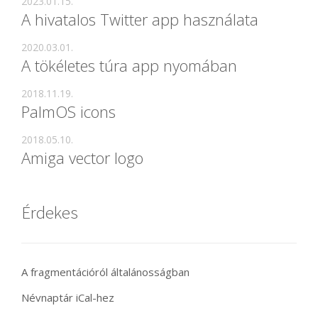
2023.01.15.
A hivatalos Twitter app használata
2020.03.01.
A tökéletes túra app nyomában
2018.11.19.
PalmOS icons
2018.05.10.
Amiga vector logo
Érdekes
A fragmentációról általánosságban
Névnaptár iCal-hez