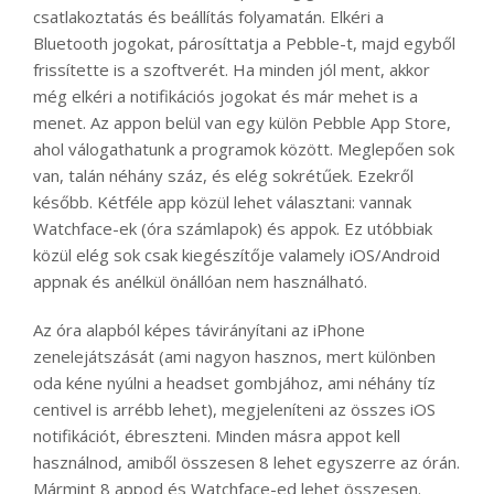
csatlakoztatás és beállítás folyamatán. Elkéri a
Bluetooth jogokat, párosíttatja a Pebble-t, majd egyből
frissítette is a szoftverét. Ha minden jól ment, akkor
még elkéri a notifikációs jogokat és már mehet is a
menet. Az appon belül van egy külön Pebble App Store,
ahol válogathatunk a programok között. Meglepően sok
van, talán néhány száz, és elég sokrétűek. Ezekről
később. Kétféle app közül lehet választani: vannak
Watchface-ek (óra számlapok) és appok. Ez utóbbiak
közül elég sok csak kiegészítője valamely iOS/Android
appnak és anélkül önállóan nem használható.
Az óra alapból képes távirányítani az iPhone
zenelejátszását (ami nagyon hasznos, mert különben
oda kéne nyúlni a headset gombjához, ami néhány tíz
centivel is arrébb lehet), megjeleníteni az összes iOS
notifikációt, ébreszteni. Minden másra appot kell
használnod, amiből összesen 8 lehet egyszerre az órán.
Mármint 8 appod és Watchface-ed lehet összesen.