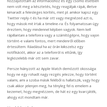
hozzájutottam az információhoz és egy csomó esetben
nem volt meg a késztetés, hogy reagáljak rájuk, illetve
kimaradt a felesleges körítés, mint pl. amikor kapsz egy
Twitter reply-t és ha már ott vagy megnézed azt is,
hogy mások mit írtak a timeline-ra. És folyamatosan úgy
éreztem, hogy mindennel képben vagyok. Nem kell
rápillantani a telefonra vagy a számítógépre, hogy vajon
történt-e valami fontos, mert mindenről időben
értesültem. Ráadásul ha az órán kiikszelsz egy
notifikációt, akkor az a telefonról is eltűnik, így
legközelebb már ott sem zavar.
Persze hiányzott az Apple Watch demózott okossága:
hogy ne egy rohadt nagy rezgés jelezze, hogy történt
valami, ami a szoba másik feléből is hallatszik, vagy hogy
csak akkor jelenjen meg, ha tényleg fel is emelem a
kezemet, hogy megnézzem, de hát ez egy kvarcjáték,
ahogy ezt mondtam már.