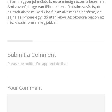
nálam nagyon jól müködik, este mindig rázom a kezem :).
Ami zavaró, hogy van iPhone kereső alkalmzazás is, de
az csak akkor müködik ha fut az alkalmazás hátérbe, de
sajna az iPhone egy idő után kilövi. Az ókosóra piacon ez
néz ki számomra a legjóbban.
Submit a Comment
Please be polite. We appreciate that.
Your Comment