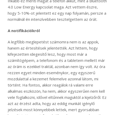
Inkább ez meríti magát a telefon akkut, mint a Bluetooth
4.0 Low Energy kapcsolat maga. Azt vettem észre,
hogy 5-10%-ot jelentett ez egy nap folyamán, persze a
normálnál én intenzívebben tesztelgettem az órát.
A notifikációkról
A legfőbb meglepetést számomra nem is az appok,
hanem az értesítések jelentették. Azt hittem, hogy
kifejezetten idegesítő lesz, hogy most már a
számítógépem, a telefonom és a tabletem mellett már
az órám is ezekkel traktál, azonban nem így volt. Az óra
rezzen egyet minden eseménykor, egy egyszerű
mozdulattal a kezemet felemelve azonnal látom, mi
történt. Ha fontos, akkor reagálok rá valami erre
alkalmas eszközön, ha nem, akkor egyszerűen nem kell
vele foglalkozni, idővel eltűnnek maguktól a kijelzőről. Ez
azt az érzést adta, hogy az eddig munkát igénylő
jelzések most könnyebbek lettek, mert gyorsabban