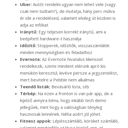
Uber:
Autót rendelni ugyan nem lehet vele (vagy
csak nem tudtam?), de mutatja, hány perc múlva
ér ide a rendelésed, valamint elvileg út közben is
adja az infókat
Iránytű:
Egy teljesen korrekt iránytű, ami a
beépített hardware-t használja
Időzítő:
Stopperek, időzítők, visszaszámlálók
minden mennyiségben és feladathoz
Evernote:
Az Evernote hivatalos klienssel
rendelkezik, szinte mindent elérünk apró kis
menükön keresztül, kivéve persze a jegyzetelést,
mert bevitelre a Pebble nem alkalmas
Teendő listák:
Bevásárló lista, stb
Térkép:
Na ezen a fronton is van pár app, de a
kijelző annyira béna, hogy inkább tech demo
jellegűek, mint hogy a valóságban tényleg
hasznosak lennének. Néha azért jól jöhet.
Fitnesz appok:
Lépésszámláló, köröket számláló,
valamint mindenféle státusz kijelző app, pl.