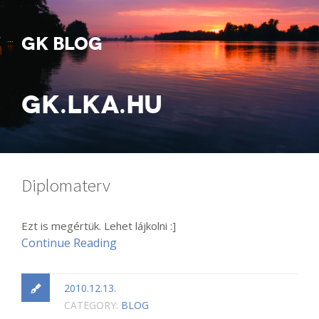
GK BLOG
GK.LKA.HU
Diplomaterv
Ezt is megértük. Lehet lájkolni :]
Continue Reading
2010.12.13.
CATEGORY:
BLOG