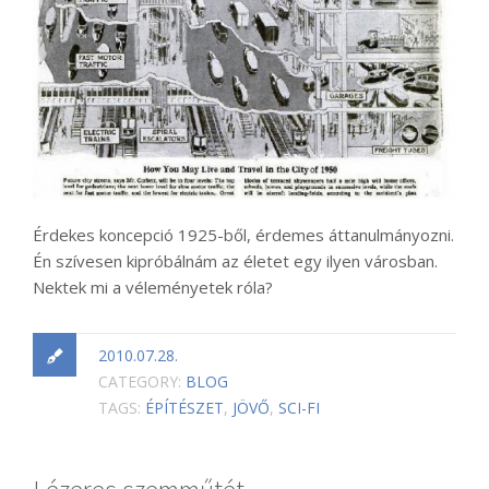
Érdekes koncepció 1925-ből, érdemes áttanulmányozni.
Én szívesen kipróbálnám az életet egy ilyen városban.
Nektek mi a véleményetek róla?
2010.07.28.
CATEGORY:
BLOG
TAGS:
ÉPÍTÉSZET
,
JÖVŐ
,
SCI-FI
Lézeres szemműtét