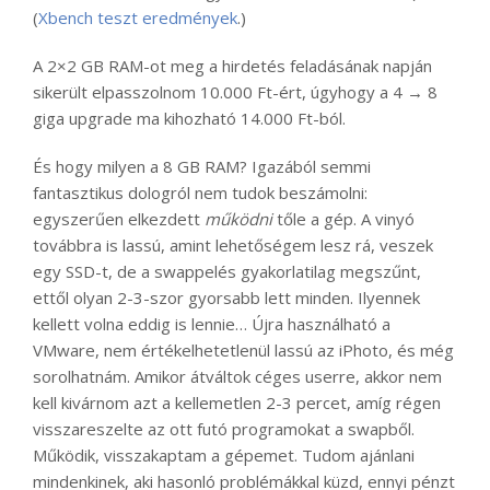
(
Xbench teszt eredmények
.)
A 2×2 GB RAM-ot meg a hirdetés feladásának napján
sikerült elpasszolnom 10.000 Ft-ért, úgyhogy a 4 → 8
giga upgrade ma kihozható 14.000 Ft-ból.
És hogy milyen a 8 GB RAM? Igazából semmi
fantasztikus dologról nem tudok beszámolni:
egyszerűen elkezdett
működni
tőle a gép. A vinyó
továbbra is lassú, amint lehetőségem lesz rá, veszek
egy SSD-t, de a swappelés gyakorlatilag megszűnt,
ettől olyan 2-3-szor gyorsabb lett minden. Ilyennek
kellett volna eddig is lennie… Újra használható a
VMware, nem értékelhetetlenül lassú az iPhoto, és még
sorolhatnám. Amikor átváltok céges userre, akkor nem
kell kivárnom azt a kellemetlen 2-3 percet, amíg régen
visszareszelte az ott futó programokat a swapből.
Működik, visszakaptam a gépemet. Tudom ajánlani
mindenkinek, aki hasonló problémákkal küzd, ennyi pénzt