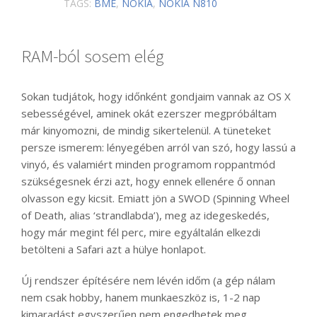
TAGS:
BME
,
NOKIA
,
NOKIA N810
RAM-ból sosem elég
Sokan tudjátok, hogy időnként gondjaim vannak az OS X
sebességével, aminek okát ezerszer megpróbáltam
már kinyomozni, de mindig sikertelenül. A tüneteket
persze ismerem: lényegében arról van szó, hogy lassú a
vinyó, és valamiért minden programom roppantmód
szükségesnek érzi azt, hogy ennek ellenére ő onnan
olvasson egy kicsit. Emiatt jön a SWOD (Spinning Wheel
of Death, alias ‘strandlabda’), meg az idegeskedés,
hogy már megint fél perc, mire egyáltalán elkezdi
betölteni a Safari azt a hülye honlapot.
Új rendszer építésére nem lévén időm (a gép nálam
nem csak hobby, hanem munkaeszköz is, 1-2 nap
kimaradást egyszerűen nem engedhetek meg