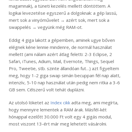
magamnak), a tüneti kezelés mellett döntöttem. A
logikai levezetése egyszerű a dolgoknak: a gép lassú,
mert sok a vinyóművelet → azért sok, mert sok a
swappelés → vegyünk még RAM-ot.
Eddig 4 giga lakott a gépemben, aminek ugye bőven
elégnek kéne lennie mindenre, de normál használat
mellett (ami nálam azért átlag feletti: 2-3 Eclipse, 2
Safari, iTunes, Adium, Mail, Evernote, Things, Sequel
Pro, Tweetie, stb. szinte állandóan fut…) azt figyeltem
meg, hogy 1-2 giga swap simán becuppan fél nap alatt,
intenzív, 5-10 nap használat után pedig nem ritka a 3-6
GB sem. Célszerű volt tehát duplázni.
Az utolsó löketet az
Index cikk
adta meg, ami megírta,
hogy mennyire lementek a RAM árak. Másfél-két
hónappal ezelőtt 30.000 Ft volt egy 4 gigás modul,
most viszont 13-ért már meg lehetett vásárolni.