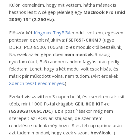
Külön kiemelném, hogy mit vettem, hátha másnak is
hasznos lesz: A célgép jelenleg egy
MacBook Pro (mid
2009) 13″ (2.26GHz)
.
Először két
Kingmax TinyBGA
modult vettem, egészen
pontosan ez volt rájuk írva:
FSEF65F-C8KM7
(ugye
DDR3, PC3-8500, 1066MHz-es modulokról beszélünk).
Na, ezek az én gépemben
nem mentek
. 3 napig
nyúztam őket, 5-6 random random fagyás után pedig
feladtam. Lehet, hogy a két modul volt csak hibás, és
másik pár működött volna, nem tudom. (Akit érdekel:
Xbench teszt eredmények
.)
Ezeket visszavittem 3 napon belül, és cseréltem a kicsit
több, mint 1000 Ft-tal drágább
GEIL 8GB KIT
-re
(
GS38GB1066C7DC
). Ez a post írásakor még nem
szerepelt az iPON árlistájában, de szerintem
rendelésre tudnak még hozni. 8 és fél nap uptime után
azt tudom mondani, hogy ezek viszont
beváltak
. :)