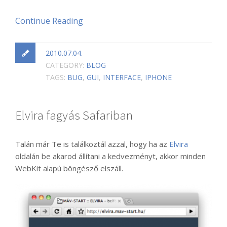
Continue Reading
2010.07.04.
CATEGORY:
BLOG
TAGS:
BUG
,
GUI
,
INTERFACE
,
IPHONE
Elvira fagyás Safariban
Talán már Te is találkoztál azzal, hogy ha az
Elvira
oldalán be akarod állítani a kedvezményt, akkor minden
WebKit alapú böngésző elszáll.