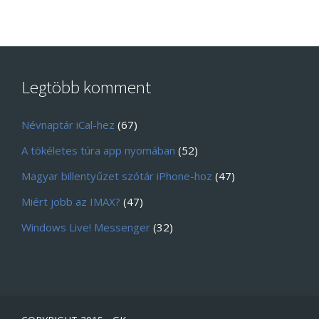
Legtöbb komment
Névnaptár iCal-hez
(67)
A tökéletes túra app nyomában
(52)
Magyar billentyűzet szótár iPhone-hoz
(47)
Miért jobb az IMAX?
(47)
Windows Live! Messenger
(32)