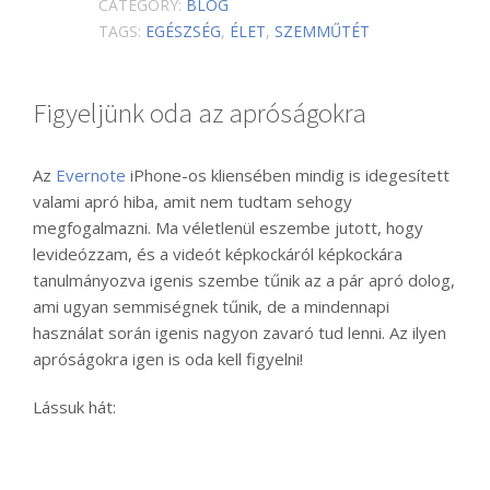
CATEGORY:
BLOG
TAGS:
EGÉSZSÉG
,
ÉLET
,
SZEMMŰTÉT
Figyeljünk oda az apróságokra
Az
Evernote
iPhone-os kliensében mindig is idegesített
valami apró hiba, amit nem tudtam sehogy
megfogalmazni. Ma véletlenül eszembe jutott, hogy
levideózzam, és a videót képkockáról képkockára
tanulmányozva igenis szembe tűnik az a pár apró dolog,
ami ugyan semmiségnek tűnik, de a mindennapi
használat során igenis nagyon zavaró tud lenni. Az ilyen
apróságokra igen is oda kell figyelni!
Lássuk hát: