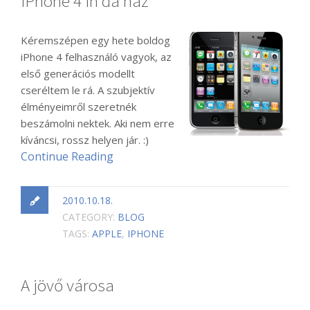
iPhone 4 in da ház
Kéremszépen egy hete boldog
iPhone 4 felhasználó vagyok, az
első generációs modellt
cseréltem le rá. A szubjektív
élményeimről szeretnék
beszámolni nektek. Aki nem erre
kíváncsi, rossz helyen jár. :)
Continue Reading
2010.10.18.
CATEGORY:
BLOG
TAGS:
APPLE
,
IPHONE
A jövő városa