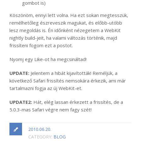
gombot is)
Köszönöm, ennyi lett volna. Ha ezt sokan megtesszük,
remélhetőleg észreveszik magukat, és előbb-utóbb
lesz megoldás is. Én időnként nézegetem a WebKit
nightly build-jeit, ha valami változás történik, majd
frissíteni fogom ezt a postot.
Nyomj egy Like-ot ha megcsináltad!
UPDATE:
Jelentem a hibát kijavították! Reméljük, a
következő Safari frissítés nemsokára érkezik, ami már
tartalmazni fogja az új WebKit-et.
UPDATE2:
Hát, elég lassan érkezett a frissítés, de a
5.0.3-mas Safari végre nem fagy szét!
2010.06.20.
CATEGORY:
BLOG