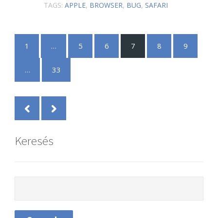
TAGS:
APPLE
,
BROWSER
,
BUG
,
SAFARI
1
…
5
6
7
8
9
…
33
Keresés