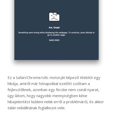
Ez a Safari/Chrome/stb. motorját képező WebKit egy
hibája, amiről már hónapokkal ezelőtt szóltam a
fejlesztőknek, azonban egy fecske nem csinál nyarat,
úgy látom, hogy nagyobb mennyiségben kéne
hibajelentést küldeni nekik erről a problémáról, és akkor
talán nekiállnának foglalkozni vele.