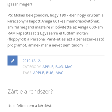
igazán megér!
PS: Mókás belegondolni, hogy 1997-ben hogy örültem a
karácsonyra kapott Amiga 601-es memóriabővítőnek,
ami fél megáról másfélre (!) bővítette az Amiga 600-am
RAM kapacitását :) Egyszerre el tudtam indítani
(floppyról!) a Personal Paint-et és azt a zeneszerkesztő
programot, aminek már a nevét sem tudom… :)
2010.12.12.
CATEGORY:
APPLE
,
BUG
,
MAC
TAGS:
APPLE
,
BUG
,
MAC
Zárt-e a rendszer?
Itt is felteszem a kérdést: