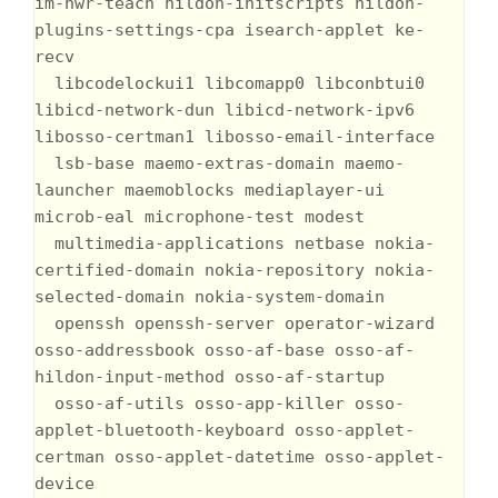
im-hwr-teach hildon-initscripts hildon-
plugins-settings-cpa isearch-applet ke-
recv

  libcodelockui1 libcomapp0 libconbtui0 
libicd-network-dun libicd-network-ipv6 
libosso-certman1 libosso-email-interface

  lsb-base maemo-extras-domain maemo-
launcher maemoblocks mediaplayer-ui 
microb-eal microphone-test modest

  multimedia-applications netbase nokia-
certified-domain nokia-repository nokia-
selected-domain nokia-system-domain

  openssh openssh-server operator-wizard 
osso-addressbook osso-af-base osso-af-
hildon-input-method osso-af-startup

  osso-af-utils osso-app-killer osso-
applet-bluetooth-keyboard osso-applet-
certman osso-applet-datetime osso-applet-
device
