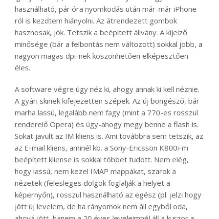
használható, pár óra nyomkodás után már-már iPhone-
ról is kezdtem hiányolni. Az átrendezett gombok
hasznosak, jók. Tetszik a beépített állvány. A kijelző
minősége (bár a felbontás nem változott) sokkal jobb, a
nagyon magas dpi-nek köszönhetően elképesztően
éles.
A software végre úgy néz ki, ahogy annak ki kell néznie.
A gyári skinek kifejezetten szépek. Az új böngésző, bár
marha lassú, legalább nem fagy (mint a 770-es rosszul
renderelő Opera) és úgy-ahogy megy benne a flash is.
Sokat javult az IM kliens is. Ami továbbra sem tetszik, az
az E-mail kliens, aminél kb. a Sony-Ericsson K800i-m
beépített kliense is sokkal többet tudott. Nem elég,
hogy lassú, nem kezel IMAP mappákat, szarok a
nézetek (felesleges dolgok foglalják a helyet a
képernyőn), rosszul használható az egész (pl. jelzi hogy
jött új levelem, de ha rányomok nem áll egyből oda,
ahová jött, hanem a 20 éves leveleimnél áll a kurzor a