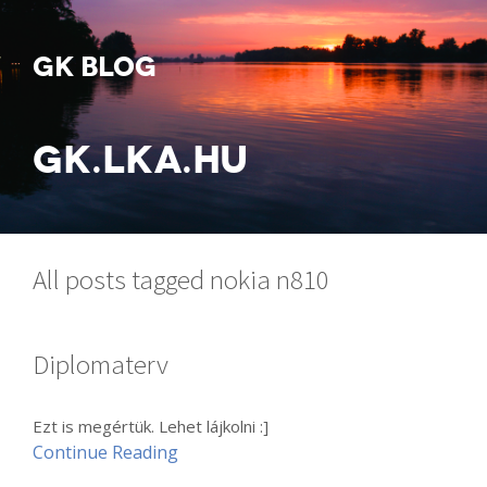
GK BLOG
GK.LKA.HU
All posts tagged nokia n810
Diplomaterv
Ezt is megértük. Lehet lájkolni :]
Continue Reading