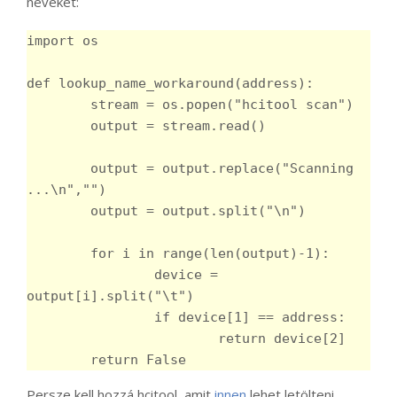
neveket:
import os

def lookup_name_workaround(address):

	stream = os.popen("hcitool scan")

	output = stream.read()

	output = output.replace("Scanning 
...\n","")

	output = output.split("\n")

	for i in range(len(output)-1):

		device = 
output[i].split("\t")

		if device[1] == address:

			return device[2]

Persze kell hozzá hcitool, amit
innen
lehet letölteni