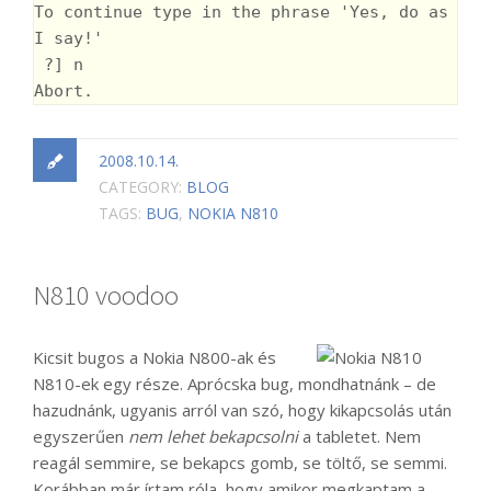
To continue type in the phrase 'Yes, do as 
I say!'

 ?] n

Abort.
2008.10.14.
CATEGORY:
BLOG
TAGS:
BUG
,
NOKIA N810
N810 voodoo
Kicsit bugos a Nokia N800-ak és
N810-ek egy része. Aprócska bug, mondhatnánk – de
hazudnánk, ugyanis arról van szó, hogy kikapcsolás után
egyszerűen
nem lehet bekapcsolni
a tabletet. Nem
reagál semmire, se bekapcs gomb, se töltő, se semmi.
Korábban már írtam róla, hogy amikor megkaptam a