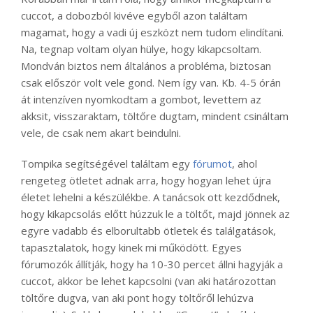
cuccot, a dobozból kivéve egyből azon találtam
magamat, hogy a vadi új eszközt nem tudom elindítani.
Na, tegnap voltam olyan hülye, hogy kikapcsoltam.
Mondván biztos nem általános a probléma, biztosan
csak először volt vele gond. Nem így van. Kb. 4-5 órán
át intenzíven nyomkodtam a gombot, levettem az
akksit, visszaraktam, töltőre dugtam, mindent csináltam
vele, de csak nem akart beindulni.
Tompika segítségével találtam egy
fórumot
, ahol
rengeteg ötletet adnak arra, hogy hogyan lehet újra
életet lehelni a készülékbe. A tanácsok ott kezdődnek,
hogy kikapcsolás előtt húzzuk le a töltőt, majd jönnek az
egyre vadabb és elborultabb ötletek és találgatások,
tapasztalatok, hogy kinek mi működött. Egyes
fórumozók állítják, hogy ha 10-30 percet állni hagyják a
cuccot, akkor be lehet kapcsolni (van aki határozottan
töltőre dugva, van aki pont hogy töltőről lehúzva