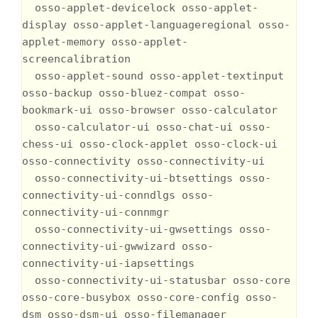
  osso-applet-devicelock osso-applet-
display osso-applet-languageregional osso-
applet-memory osso-applet-
screencalibration

  osso-applet-sound osso-applet-textinput 
osso-backup osso-bluez-compat osso-
bookmark-ui osso-browser osso-calculator

  osso-calculator-ui osso-chat-ui osso-
chess-ui osso-clock-applet osso-clock-ui 
osso-connectivity osso-connectivity-ui

  osso-connectivity-ui-btsettings osso-
connectivity-ui-conndlgs osso-
connectivity-ui-connmgr

  osso-connectivity-ui-gwsettings osso-
connectivity-ui-gwwizard osso-
connectivity-ui-iapsettings

  osso-connectivity-ui-statusbar osso-core 
osso-core-busybox osso-core-config osso-
dsm osso-dsm-ui osso-filemanager
