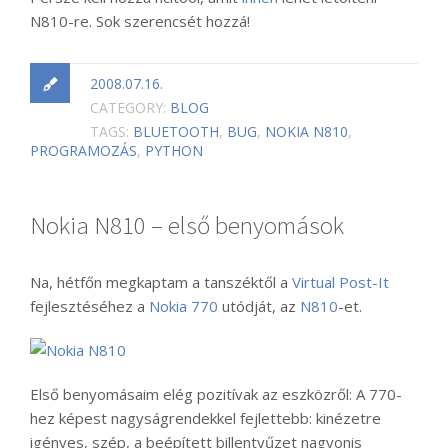
N810-re. Sok szerencsét hozzá!
2008.07.16.
CATEGORY:
BLOG
TAGS:
BLUETOOTH
,
BUG
,
NOKIA N810
,
PROGRAMOZÁS
,
PYTHON
Nokia N810 – első benyomások
Na, hétfőn megkaptam a tanszéktől a
Virtual Post-It
fejlesztéséhez a
Nokia 770
utódját, az
N810
-et.
Első benyomásaim elég pozitívak az eszközről: A 770-
hez képest nagyságrendekkel fejlettebb: kinézetre
igényes, szép, a beépített billentyűzet nagyonis