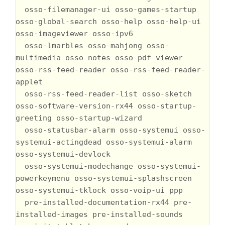
  osso-filemanager-ui osso-games-startup 
osso-global-search osso-help osso-help-ui 
osso-imageviewer osso-ipv6

  osso-lmarbles osso-mahjong osso-
multimedia osso-notes osso-pdf-viewer 
osso-rss-feed-reader osso-rss-feed-reader-
applet

  osso-rss-feed-reader-list osso-sketch 
osso-software-version-rx44 osso-startup-
greeting osso-startup-wizard

  osso-statusbar-alarm osso-systemui osso-
systemui-actingdead osso-systemui-alarm 
osso-systemui-devlock

  osso-systemui-modechange osso-systemui-
powerkeymenu osso-systemui-splashscreen 
osso-systemui-tklock osso-voip-ui ppp

  pre-installed-documentation-rx44 pre-
installed-images pre-installed-sounds 