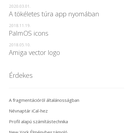
2020.03.01.
A tökéletes túra app nyomában
2018.11.19.
PalmOS icons
2018.05.10.
Amiga vector logo
Érdekes
A fragmentációról általánosságban
Névnaptár iCal-hez
Profil alapú számítástechnika
New York Élménybeszámoló