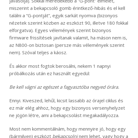
javasolja). Sokkal meredekebb a “G-pont” elmélet,
miszerint a bekapcsoló gomb érintkező-hibás és el kell
találni a “G-pontját”, egyik sarkát nyomva (bizonyos
nézetek szerint közben az eszközt 90, illetve 180 fokkal
elforgatva). Egyes vélemények szerint bizonyos
firmware frissítések javítanak valamit, ha máson nem is,
az N800-on biztosan (persze más vélemények szerint
nem). Szóval teljes a káosz.
És akkor most fogtok berosálni, nekem 1 napnyi
próbálkozás után ez használt egyedül:
Be kell vágni az egészet a fagyasztóba negyed órára.
Ennyi. Kiveszed, lehűl, kicsit lassabb az órajel ciklus és
ez már elég ahhoz, hogy egy bizonyos versenyhelyzet
ne jöjjön létre, ami a bekapcsolást megakadályozza.
Most nem kommentálnám, hogy mennyire jó, hogy egy
(bármilyen) eszközt
bekapcsolni
nem lehet, vagy hogy a