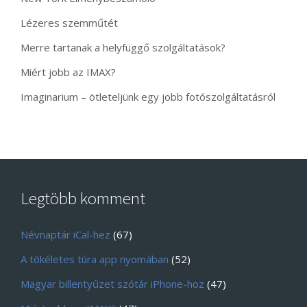
Lézeres szemműtét
Merre tartanak a helyfüggő szolgáltatások?
Miért jobb az IMAX?
Imaginarium – ötleteljünk egy jobb fotószolgáltatásról
Legtöbb komment
Névnaptár iCal-hez
(67)
A tökéletes túra app nyomában
(52)
Magyar billentyűzet szótár iPhone-hoz
(47)