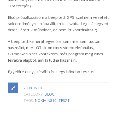
lista tetején).
Első próbálkozásom a beépített GPS-szel nem vezetett
sok eredményre, hiába álltam ki a szabad ég alá negyed
órára, látott 7 műholdat, de nem írt koordinátát. :(
A beépített kamerát egyelőre semmire sem tudtam
használni, mert GTalk-on nincs videotelefonálás,
Gizmo5-ön nincs kontaktom, más program meg nincs
felrakva alapból, ami ki tudná használni.
Egyelőre ennyi, később írok egy bővebb tesztet.
2008.06.18.
CATEGORY:
BLOG
TAGS:
NOKIA N810
,
TESZT