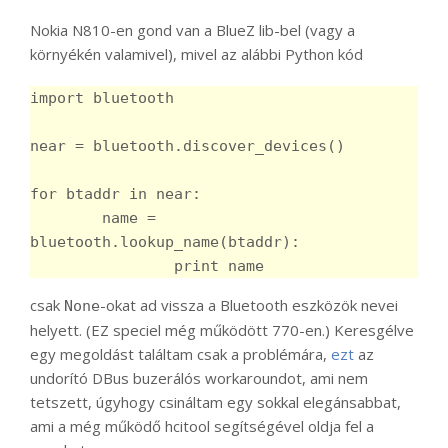
Nokia N810-en gond van a BlueZ lib-bel (vagy a
környékén valamivel), mivel az alábbi Python kód
import bluetooth

near = bluetooth.discover_devices()

for btaddr in near:

	name = 
bluetooth.lookup_name(btaddr):

csak
-okat ad vissza a Bluetooth eszközök nevei
None
helyett. (EZ speciel még működött 770-en.) Keresgélve
egy megoldást találtam csak a problémára,
ezt
az
undorító DBus buzerálós workaroundot, ami nem
tetszett, úgyhogy csináltam egy sokkal elegánsabbat,
ami a még működő hcitool segítségével oldja fel a