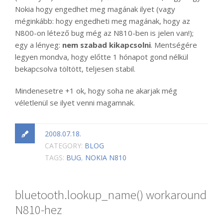
Nokia hogy engedhet meg magának ilyet (vagy
méginkább: hogy engedheti meg magának, hogy az
N800-on létező bug még az N810-ben is jelen van!);
egy a lényeg:
nem szabad kikapcsolni
. Mentségére
legyen mondva, hogy előtte 1 hónapot gond nélkül
bekapcsolva töltött, teljesen stabil.
Mindenesetre +1 ok, hogy soha ne akarjak még
véletlenül se ilyet venni magamnak.
2008.07.18.
CATEGORY:
BLOG
TAGS:
BUG
,
NOKIA N810
bluetooth.lookup_name() workaround
N810-hez