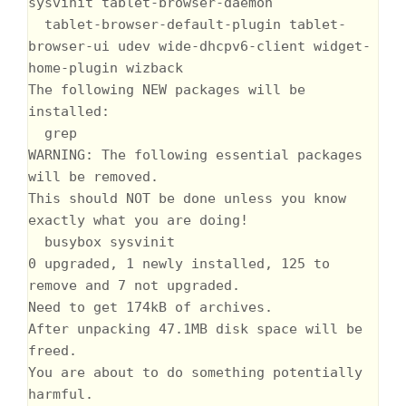
sysvinit tablet-browser-daemon

  tablet-browser-default-plugin tablet-
browser-ui udev wide-dhcpv6-client widget-
home-plugin wizback

The following NEW packages will be 
installed:

  grep

WARNING: The following essential packages 
will be removed.

This should NOT be done unless you know 
exactly what you are doing!

  busybox sysvinit

0 upgraded, 1 newly installed, 125 to 
remove and 7 not upgraded.

Need to get 174kB of archives.

After unpacking 47.1MB disk space will be 
freed.

You are about to do something potentially 
harmful.
