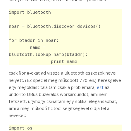
import bluetooth

near = bluetooth.discover_devices()

for btaddr in near:

	name = 
bluetooth.lookup_name(btaddr):

csak
-okat ad vissza a Bluetooth eszközök nevei
None
helyett. (EZ speciel még működött 770-en.) Keresgélve
egy megoldást találtam csak a problémára,
ezt
az
undorító DBus buzerálós workaroundot, ami nem
tetszett, úgyhogy csináltam egy sokkal elegánsabbat,
ami a még működő hcitool segítségével oldja fel a
neveket:
import os
