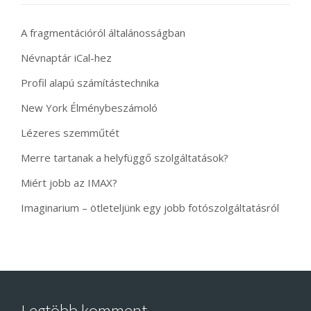
A fragmentációról általánosságban
Névnaptár iCal-hez
Profil alapú számítástechnika
New York Élménybeszámoló
Lézeres szemműtét
Merre tartanak a helyfüggő szolgáltatások?
Miért jobb az IMAX?
Imaginarium – ötleteljünk egy jobb fotószolgáltatásról
Legtöbb komment