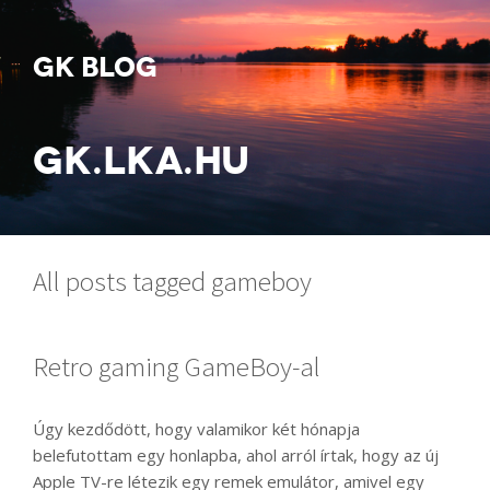
GK BLOG
GK.LKA.HU
All posts tagged gameboy
Retro gaming GameBoy-al
Úgy kezdődött, hogy valamikor két hónapja
belefutottam egy honlapba, ahol arról írtak, hogy az új
Apple TV-re létezik egy remek emulátor, amivel egy