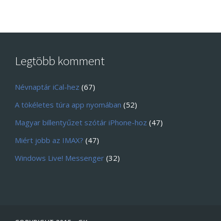
Legtöbb komment
Névnaptár iCal-hez
(67)
A tökéletes túra app nyomában
(52)
Magyar billentyűzet szótár iPhone-hoz
(47)
Miért jobb az IMAX?
(47)
Windows Live! Messenger
(32)