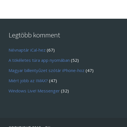
Legtöbb komment
Névnaptár iCal-hez
(67)
A tökéletes túra app nyomában
(52)
Magyar billentyűzet szótár iPhone-hoz
(47)
Miért jobb az IMAX?
(47)
Windows Live! Messenger
(32)