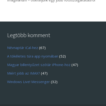
Imaginarium – ötleteljünk egy jobb fotószolgáltatásról
Legtöbb komment
Névnaptár iCal-hez
(67)
A tökéletes túra app nyomában
(52)
Magyar billentyűzet szótár iPhone-hoz
(47)
Miért jobb az IMAX?
(47)
Windows Live! Messenger
(32)