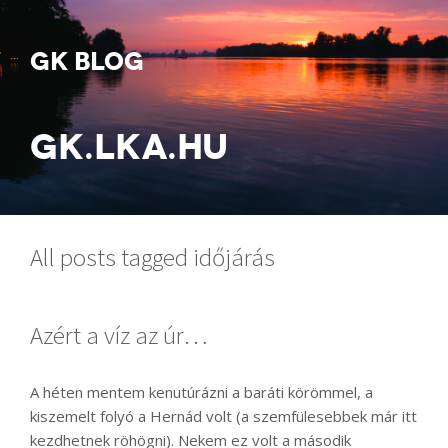
GK BLOG
GK.LKA.HU
All posts tagged időjárás
Azért a víz az úr…
A héten mentem kenutúrázni a baráti körömmel, a
kiszemelt folyó a Hernád volt (a szemfülesebbek már itt
kezdhetnek röhögni). Nekem ez volt a második