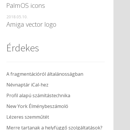
PalmOS icons
2018.05.10.
Amiga vector logo
Érdekes
A fragmentációról általánosságban
Névnaptár iCal-hez
Profil alapú számítástechnika
New York Élménybeszámoló
Lézeres szemműtét
Merre tartanak a helyfüggő szolgáltatások?