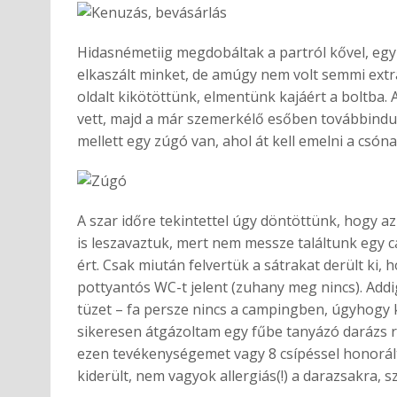
Hidasnémetiig megdobáltak a partról kővel, eg
elkaszált minket, de amúgy nem volt semmi extra
oldalt kikötöttünk, elmentünk kajáért a boltba.
vett, majd a már szemerkélő esőben továbbind
mellett egy zúgó van, ahol át kell emelni a csóna
A szar időre tekintettel úgy döntöttünk, hogy a
is leszavaztuk, mert nem messze találtunk egy 
ért. Csak miután felvertük a sátrakat derült ki,
pottyantós WC-t jelent (zuhany meg nincs). Add
tüzet – fa persze nincs a campingben, úgyhogy
sikeresen átgázoltam egy fűbe tanyázó darázs 
ezen tevékenységemet vagy 8 csípéssel honorál
kiderült, nem vagyok allergiás(!) a darazsakra, 