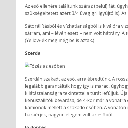
Az eső ellenére találtunk száraz (belül) fát, úg
szükségeltetett azért 3/4 üveg grillgyújtó is). A
Sátorállításból és vízhatlanságból is kiválóra 
sátram, ami – lévén esett – nem volt hátrány. A t
(Yellow-ék meg még be is áztak.)
Szerda
Szerdán szakadt az eső, arra ébredtünk. A ross
legalább garantálták hogy így is marad, úgyho
kilátástalanságra tekintettel a túrát lefújjuk. Ú
kenuszállítók bevárása, de 4-kor már a vonatra 
kamionok mellett a szakadó esőben. A vonaton m
hazaérjek, nagyon elegem volt az esőből.
Jó döntés