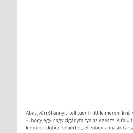
Abaújvárról annyit kell tudni – itt le merem írn
–, hogy egy nagy cigánytanya az egész
*
. A falu
kenuink időben odaértek, ellenben a másik társa