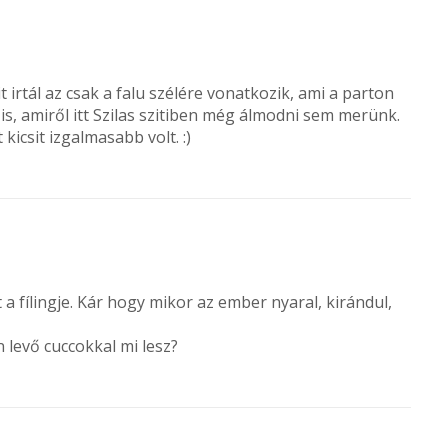
t irtál az csak a falu szélére vonatkozik, ami a parton
 is, amiről itt Szilas szitiben még álmodni sem merünk.
 kicsit izgalmasabb volt. :)
 fílingje. Kár hogy mikor az ember nyaral, kirándul,
levő cuccokkal mi lesz?