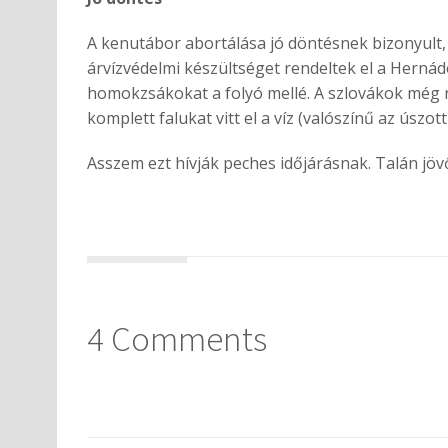
A kenutábor abortálása jó döntésnek bizonyult, 
árvízvédelmi készültséget rendeltek el a Herná
homokzsákokat a folyó mellé. A szlovákok még 
komplett falukat vitt el a víz (valószínű az úszott
Asszem ezt hívják peches időjárásnak. Talán jövő
4 Comments