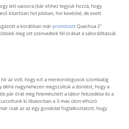
yhogy lett vacsora (bár ehhez tegyük hozzá, hogy
z eső kitartóan hol jobban, hol kevésbé, de esett.
vizsgázott a korábban már
promózott
Quechua 2″
öbbiek meg ott szenvedtek fél órákat a sátorállítássál.
z hír az volt, hogy ezt a mereorológusok szombatig
gy délre nagynehezen megszültük a döntést, hogy a
jabb pár órát még felemésztett a tábor felszedése és a
cuccoltunk ki libasorban a 3-mas úton elhúzó
ár csak az az egy gondolat foglalkoztatott, hogy