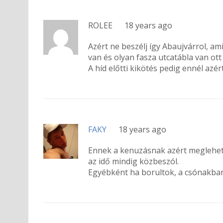
ROLEE
18 years ago
Azért ne beszélj így Abaujvárrol, ami
van és olyan fasza utcatábla van ott
A híd előtti kikötés pedig ennél azért
FAKY
18 years ago
Ennek a kenuzásnak azért meglehet a
az idő mindig közbeszól.
Egyébként ha borultok, a csónakban 