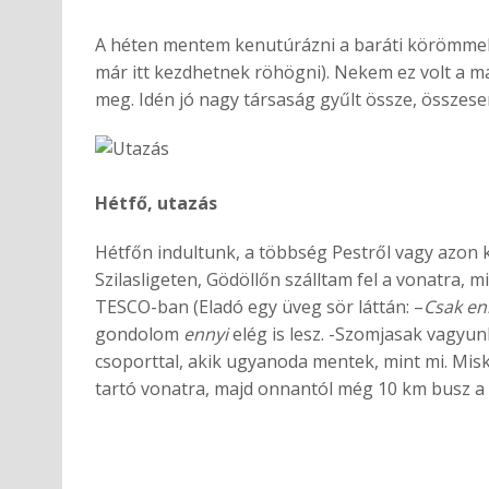
A héten mentem kenutúrázni a baráti körömmel,
már itt kezdhetnek röhögni). Nekem ez volt a 
meg. Idén jó nagy társaság gyűlt össze, összesen 
Hétfő, utazás
Hétfőn indultunk, a többség Pestről vagy azon k
Szilasligeten, Gödöllőn szálltam fel a vonatra
TESCO-ban (Eladó egy üveg sör láttán: –
Csak en
gondolom
ennyi
elég is lesz. -Szomjasak vagyun
csoporttal, akik ugyanoda mentek, mint mi. Mis
tartó vonatra, majd onnantól még 10 km busz a ha