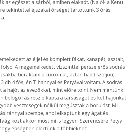
ták az egészet a sárból, amiben elakadt. (Na ők a Kenu
e tekintettel éjszakai őrséget tartottunk 3 órás
ra.
melkedett az éjjel és komplett fákat, kanapét, asztalt,
folyó. A megemelkedett vízszinttel persze erős sodrás
lazsákba beraktam a cuccomat, aztán hadd szóljon),
s 3 db 4 fős, én Tihannyal és Petyával voltam. A sodrás
ett a hajót az evezőkkel, mint előre tolni. Nem mentünk
 belógó fás rész elkapta a társaságot és két hajónkat
agyobb veszteségek nélkül megúszták a borulást. Mi
yásiránnyal szembe, ahol elkaptunk egy ágat és
faág közt akkor most mi is legyen. Szerencsére Petya
yhogy épségben elértünk a többiekhez.