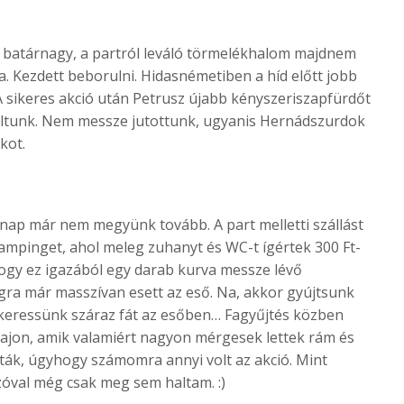
y batárnagy, a partról leváló törmelékhalom majdnem
. Kezdett beborulni. Hidasnémetiben a híd előtt jobb
 A sikeres akció után Petrusz újabb kényszeriszapfürdőt
ultunk. Nem messze jutottunk, ugyanis Hernádszurdok
kot.
znap már nem megyünk tovább. A part melletti szállást
campinget, ahol meleg zuhanyt és WC-t ígértek 300 Ft-
 hogy ez igazából egy darab kurva messze lévő
igra már masszívan esett az eső. Na, akkor gyújtsunk
 keressünk száraz fát az esőben… Fagyűjtés közben
rajon, amik valamiért nagyon mérgesek lettek rám és
ták, úgyhogy számomra annyi volt az akció. Mint
szóval még csak meg sem haltam. :)