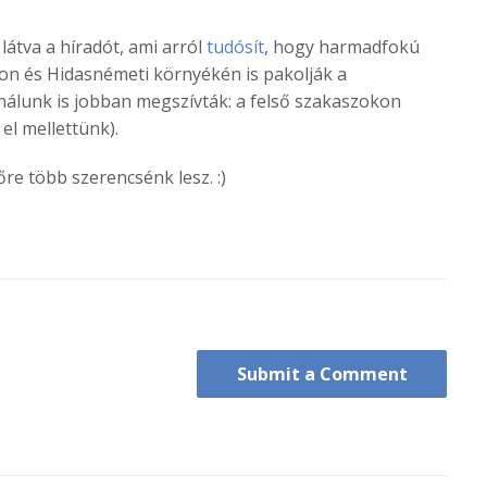
látva a híradót, ami arról
tudósít
, hogy harmadfokú
don és Hidasnémeti környékén is pakolják a
nálunk is jobban megszívták: a felső szakaszokon
 el mellettünk).
re több szerencsénk lesz. :)
Submit a Comment