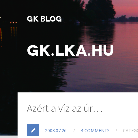
GK BLOG
GK.LKA.HU
Azért a víz az úr…
2008.07.26.
/
4 COMMENTS
/
CATEG