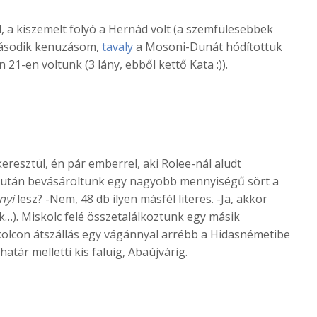
 a kiszemelt folyó a Hernád volt (a szemfülesebbek
második kenuzásom,
tavaly
a Mosoni-Dunát hódítottuk
21-en voltunk (3 lány, ebből kettő Kata :)).
eresztül, én pár emberrel, aki Rolee-nál aludt
, miután bevásároltunk egy nagyobb mennyiségű sört a
nyi
lesz? -Nem, 48 db ilyen másfél literes. -Ja, akkor
k…). Miskolc felé összetalálkoztunk egy másik
kolcon átszállás egy vágánnyal arrébb a Hidasnémetibe
tár melletti kis faluig, Abaújvárig.