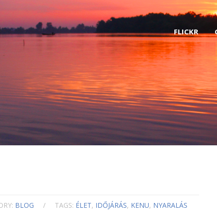
FLICKR
ORY:
BLOG
/
TAGS:
ÉLET
,
IDŐJÁRÁS
,
KENU
,
NYARALÁS