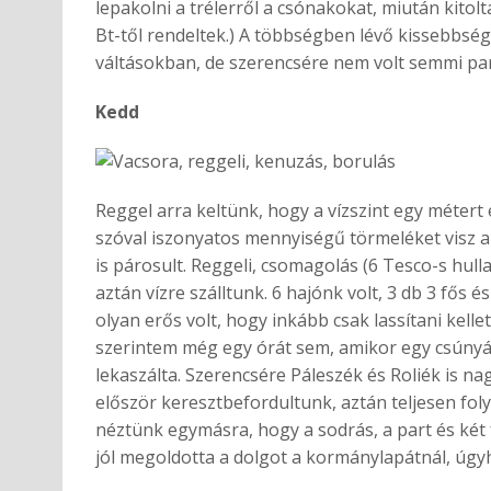
lepakolni a trélerről a csónakokat, miután kitol
Bt-től rendeltek.) A többségben lévő kissebbségr
váltásokban, de szerencsére nem volt semmi pa
Kedd
Reggel arra keltünk, hogy a vízszint egy métert e
szóval iszonyatos mennyiségű törmeléket visz a 
is párosult. Reggeli, csomagolás (6 Tesco-s hul
aztán vízre szálltunk. 6 hajónk volt, 3 db 3 fős é
olyan erős volt, hogy inkább csak lassítani kell
szerintem még egy órát sem, amikor egy csúnyán
lekaszálta. Szerencsére Páleszék és Roliék is n
először keresztbefordultunk, aztán teljesen fol
néztünk egymásra, hogy a sodrás, a part és két 
jól megoldotta a dolgot a kormánylapátnál, úg