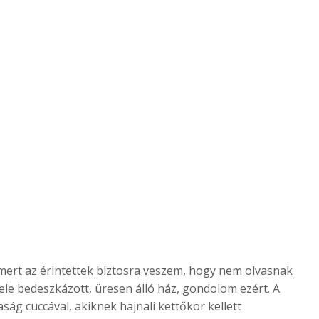
i, mert az érintettek biztosra veszem, hogy nem olvasnak
 fele bedeszkázott, üresen álló ház, gondolom ezért. A
ság cuccával, akiknek hajnali kettőkor kellett