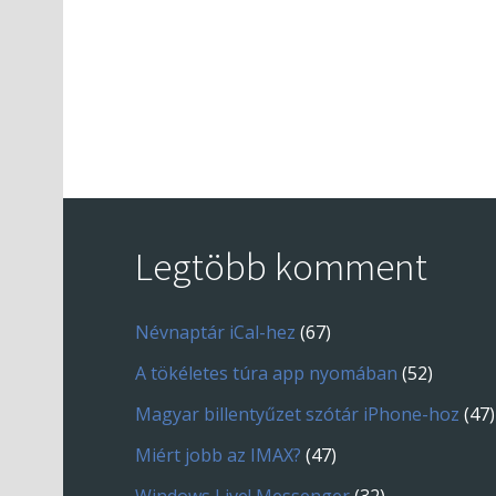
Legtöbb komment
Névnaptár iCal-hez
(67)
A tökéletes túra app nyomában
(52)
Magyar billentyűzet szótár iPhone-hoz
(47)
Miért jobb az IMAX?
(47)