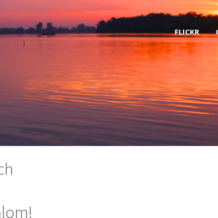
FLICKR
ch
alom!