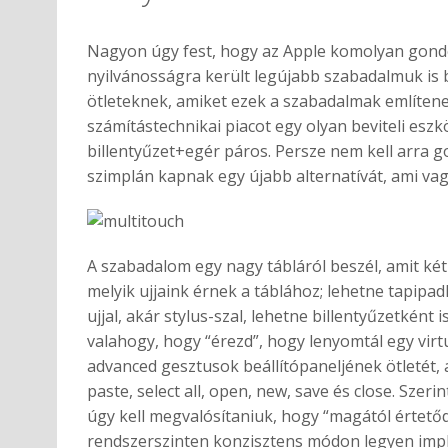
Nagyon úgy fest, hogy az Apple komolyan gondol
nyilvánosságra került legújabb szabadalmuk is b
ötleteknek, amiket ezek a szabadalmak említene
számítástechnikai piacot egy olyan beviteli eszkö
billentyűzet+egér páros. Persze nem kell arra 
szimplán kapnak egy újabb alternatívát, ami vag
A szabadalom egy nagy tábláról beszél, amit két
melyik ujjaink érnek a táblához; lehetne tapipa
ujjal, akár stylus-szal, lehetne billentyűzetként
valahogy, hogy “érezd”, hogy lenyomtál egy vir
advanced gesztusok beállítópaneljének ötletét, 
paste, select all, open, new, save és close. Szer
úgy kell megvalósítaniuk, hogy “magától értetődő
rendszerszinten konzisztens módon legyen imp