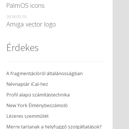
PalmOS icons
2018.05.10.
Amiga vector logo
Érdekes
A fragmentációról általánosságban
Névnaptár iCal-hez
Profil alapú számítástechnika
New York Élménybeszámoló
Lézeres szemműtét
Merre tartanak a helyfüggő szolgáltatások?