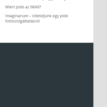
Miért jobb az IMAX?
Imaginarium – ötleteljünk egy jobb
fotószolgáltatásról