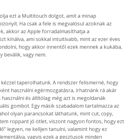
ja ezt a Multitouch dolgot, amit a minap
izonyít. Ha csak a fele is megvalósul azoknak az
k, akkor az Apple forradalmasíthatja a
zt kínálva, ami sokkal intuitívabb, mint az ezer éves
gondolni, hogy akkor innentől ezek mennek a kukába,
y beválik, vagy nem.
 kézzel taperolhatunk. A rendszer felismerné, hogy
dként használni egérmozgatásra, írhatnánk rá akár
 is használni és állítólag még azt is megoldanák
tuális gombot. Egy másik szabadalom tartalmazza az
ahol olyan parancsokat láthatunk, mint cut, copy,
intem roppant jó ötlet, viszont nagyon fontos, hogy ezt
” legyen, ne kelljen tanulni, valamint hogy ez
lementálva, vagyis ezek a gesztusok minden