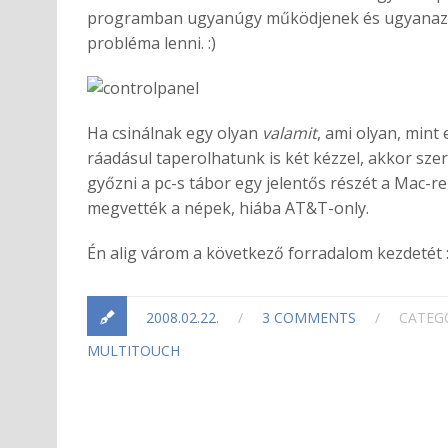
programban ugyanúgy működjenek és ugyanazt c
probléma lenni. :)
Ha csinálnak egy olyan
valamit
, ami olyan, mint 
ráadásul taperolhatunk is két kézzel, akkor sze
győzni a pc-s tábor egy jelentős részét a Mac-re
megvették a népek, hiába AT&T-only.
Én alig várom a következő forradalom kezdetét :
2008.02.22.
/
3 COMMENTS
/
CATEG
MULTITOUCH