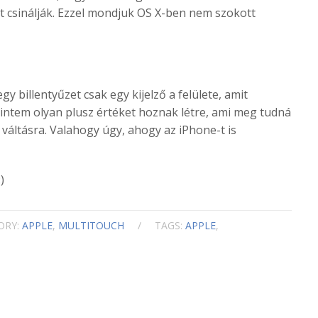
sinálják. Ezzel mondjuk OS X-ben nem szokott
egy billentyűzet csak egy kijelző a felülete, amit
rintem olyan plusz értéket hoznak létre, ami meg tudná
 váltásra. Valahogy úgy, ahogy az iPhone-t is
)
ORY:
APPLE
,
MULTITOUCH
/
TAGS:
APPLE
,