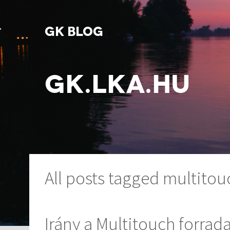
GK BLOG
GK.LKA.HU
All posts tagged multitou
Irány a Multitouch forrad