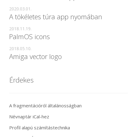
2020.03.01.
A tökéletes túra app nyomában
2018.11.19.
PalmOS icons
2018.05.10.
Amiga vector logo
Érdekes
A fragmentációról általánosságban
Névnaptár iCal-hez
Profil alapú számítástechnika