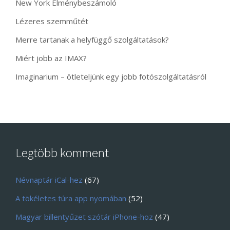
New York Élménybeszámoló
Lézeres szemműtét
Merre tartanak a helyfüggő szolgáltatások?
Miért jobb az IMAX?
Imaginarium – ötleteljünk egy jobb fotószolgáltatásról
Legtöbb komment
Névnaptár iCal-hez
(67)
A tökéletes túra app nyomában
(52)
Magyar billentyűzet szótár iPhone-hoz
(47)