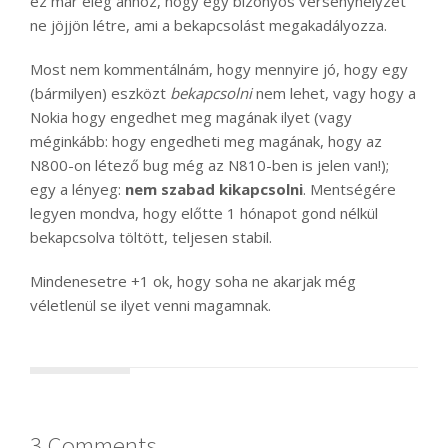
ez már elég ahhoz, hogy egy bizonyos versenyhelyzet
ne jöjjön létre, ami a bekapcsolást megakadályozza.
Most nem kommentálnám, hogy mennyire jó, hogy egy
(bármilyen) eszközt
bekapcsolni
nem lehet, vagy hogy a
Nokia hogy engedhet meg magának ilyet (vagy
méginkább: hogy engedheti meg magának, hogy az
N800-on létező bug még az N810-ben is jelen van!);
egy a lényeg:
nem szabad kikapcsolni
. Mentségére
legyen mondva, hogy előtte 1 hónapot gond nélkül
bekapcsolva töltött, teljesen stabil.
Mindenesetre +1 ok, hogy soha ne akarjak még
véletlenül se ilyet venni magamnak.
3 Comments