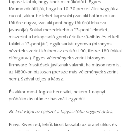
tapasztalatok, hogy kinek mi működött. Egyes
fórumozók állítják, hogy ha 10-30 percet állni hagyják a
cuccot, akkor be lehet kapcsolni (van aki határozottan
töltőre dugva, van aki pont hogy töltőről lehúzva
javasolja). Sokkal meredekebb a “G-pont” elmélet,
miszerint a bekapcsoló gomb érintkező-hibás és el kell
találni a “G-pontját”, egyik sarkát nyomva (bizonyos
nézetek szerint közben az eszközt 90, illetve 180 fokkal
elforgatva). Egyes vélemények szerint bizonyos
firmware frissítések javítanak valamit, ha máson nem is,
az N800-on biztosan (persze más vélemények szerint
nem). Szóval teljes a káosz.
És akkor most fogtok berosálni, nekem 1 napnyi
próbálkozás után ez használt egyedül:
Be kell vágni az egészet a fagyasztóba negyed órára.
Ennyi. Kiveszed, lehűl, kicsit lassabb az órajel ciklus és