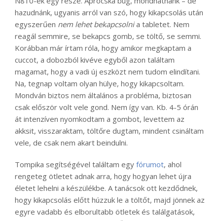
N810-ek egy része. Aprócska bug, mondhatnánk – de
hazudnánk, ugyanis arról van szó, hogy kikapcsolás után
egyszerűen
nem lehet bekapcsolni
a tabletet. Nem
reagál semmire, se bekapcs gomb, se töltő, se semmi.
Korábban már írtam róla, hogy amikor megkaptam a
cuccot, a dobozból kivéve egyből azon találtam
magamat, hogy a vadi új eszközt nem tudom elindítani.
Na, tegnap voltam olyan hülye, hogy kikapcsoltam.
Mondván biztos nem általános a probléma, biztosan
csak először volt vele gond. Nem így van. Kb. 4-5 órán
át intenzíven nyomkodtam a gombot, levettem az
akksit, visszaraktam, töltőre dugtam, mindent csináltam
vele, de csak nem akart beindulni.
Tompika segítségével találtam egy
fórumot
, ahol
rengeteg ötletet adnak arra, hogy hogyan lehet újra
életet lehelni a készülékbe. A tanácsok ott kezdődnek,
hogy kikapcsolás előtt húzzuk le a töltőt, majd jönnek az
egyre vadabb és elborultabb ötletek és találgatások,