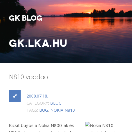
GK BLOG
GK.LKA.HU
N810 voodoo
2008.07.18.
CATEGORY:
BLOG
TAGS:
BUG
,
NOKIA N810
Kicsit bugos a Nokia N800-ak és