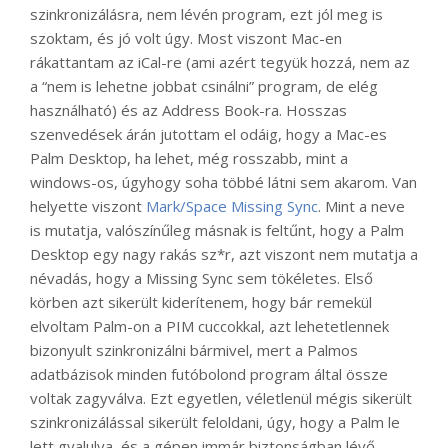
szinkronizálásra, nem lévén program, ezt jól meg is
szoktam, és jó volt úgy. Most viszont Mac-en
rákattantam az iCal-re (ami azért tegyük hozzá, nem az
a “nem is lehetne jobbat csinálni” program, de elég
használható) és az Address Book-ra. Hosszas
szenvedések árán jutottam el odáig, hogy a Mac-es
Palm Desktop, ha lehet, még rosszabb, mint a
windows-os, úgyhogy soha többé látni sem akarom. Van
helyette viszont
Mark/Space Missing Sync
. Mint a neve
is mutatja, valószínűleg másnak is feltűnt, hogy a Palm
Desktop egy nagy rakás sz*r, azt viszont nem mutatja a
névadás, hogy a Missing Sync sem tökéletes. Első
körben azt sikerült kiderítenem, hogy bár remekül
elvoltam Palm-on a PIM cuccokkal, azt lehetetlennek
bizonyult szinkronizálni bármivel, mert a Palmos
adatbázisok minden futóbolond program által össze
voltak zagyválva. Ezt egyetlen, véletlenül mégis sikerült
szinkronizálással sikerült feloldani, úgy, hogy a Palm le
lett gyalulva, és a gépen immár biztonságban lévő