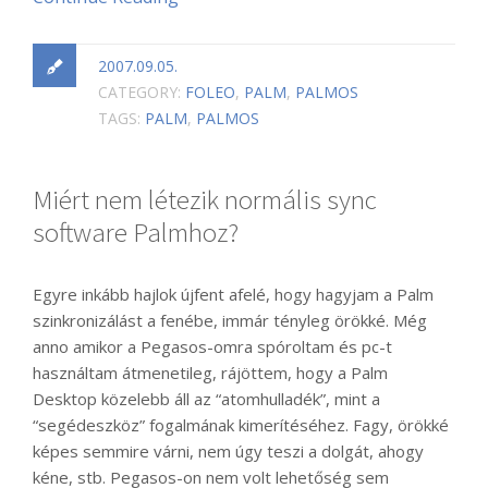
2007.09.05.
CATEGORY:
FOLEO
,
PALM
,
PALMOS
TAGS:
PALM
,
PALMOS
Miért nem létezik normális sync
software Palmhoz?
Egyre inkább hajlok újfent afelé, hogy hagyjam a Palm
szinkronizálást a fenébe, immár tényleg örökké. Még
anno amikor a Pegasos-omra spóroltam és pc-t
használtam átmenetileg, rájöttem, hogy a Palm
Desktop közelebb áll az “atomhulladék”, mint a
“segédeszköz” fogalmának kimerítéséhez. Fagy, örökké
képes semmire várni, nem úgy teszi a dolgát, ahogy
kéne, stb. Pegasos-on nem volt lehetőség sem