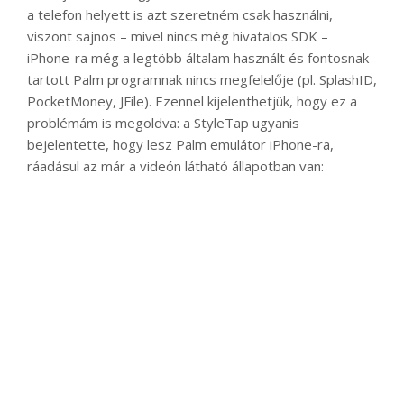
a telefon helyett is azt szeretném csak használni,
viszont sajnos – mivel nincs még hivatalos SDK –
iPhone-ra még a legtöbb általam használt és fontosnak
tartott Palm programnak nincs megfelelője (pl. SplashID,
PocketMoney, JFile). Ezennel kijelenthetjük, hogy ez a
problémám is megoldva: a StyleTap ugyanis
bejelentette, hogy lesz Palm emulátor iPhone-ra,
ráadásul az már a videón látható állapotban van: