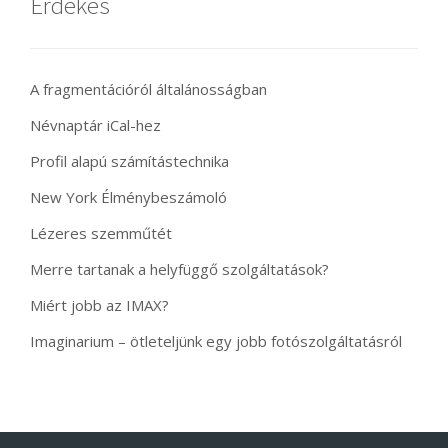
Érdekes
A fragmentációról általánosságban
Névnaptár iCal-hez
Profil alapú számítástechnika
New York Élménybeszámoló
Lézeres szemműtét
Merre tartanak a helyfüggő szolgáltatások?
Miért jobb az IMAX?
Imaginarium – ötleteljünk egy jobb fotószolgáltatásról