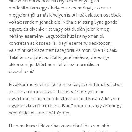
nincsnek többnapos “all day” események); ha
módosítottam egyik helyen az eseményt, akkor az
megjelent jól a másik helyen is. A hibák alattomosabbak
voltak: random jönnek elő. Néha a Missing Sync gondol
egyet, és olyankor itt vagy ott duplán jelenik meg
néhány esemény. Legutóbbi húzása nyomán pl.
konkrétan az összes “all day” esemény desktopon,
valamint két kiszemelt kategória Palmon. Miért? Csak.
Találtam scriptet az iCal kiganéjzásásra, de ez így
akkorsem jó. Miért nem lehet ezt normálisan
összehozni?
És akkor még nem is kértem sokat, szerintem. Igazából
azt tartanám ideálisnak, ha
nem kéne
sync-elni
egyáltalán, minden módosítás automatikusan átkúszna
egyik eszközről a másikra BlueTooth-on, vagy akárhogy,
nem érdekel – de a háttérben.
Ha nem lenne félezer hasznosabbnál hasznosabb