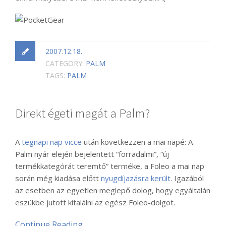
2007.12.18.
CATEGORY:
PALM
TAGS:
PALM
Direkt égeti magát a Palm?
A
tegnapi nap vicce
után következzen a mai napé: A
Palm nyár elején bejelentett “forradalmi”, “új
termékkategórát teremtő” terméke, a Foleo a mai nap
során még kiadása előtt
nyugdíjazásra került
. Igazából
az esetben az egyetlen meglepő dolog, hogy egyáltalán
eszükbe jutott kitalálni az egész Foleo-dolgot.
Continue Reading