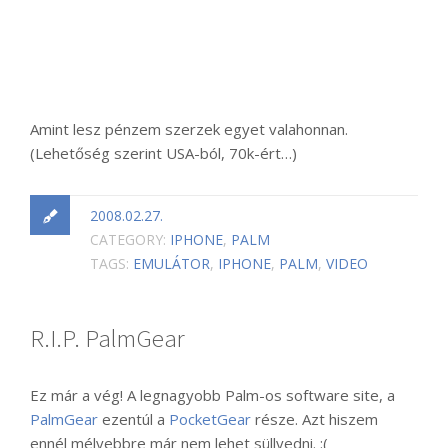
Amint lesz pénzem szerzek egyet valahonnan.
(Lehetőség szerint USA-ból, 70k-ért…)
2008.02.27.
CATEGORY:
IPHONE
,
PALM
TAGS:
EMULÁTOR
,
IPHONE
,
PALM
,
VIDEO
R.I.P. PalmGear
Ez már a vég! A legnagyobb Palm-os software site, a
PalmGear
ezentúl a
PocketGear
része. Azt hiszem
ennél mélyebbre már nem lehet süllyedni. :(