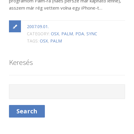
programom Palm-ra (naés persze már kapható lenne),
asszem már rég vettem volna egy iPhone-t…
2007.09.01.
CATEGORY:
OSX
,
PALM
,
PDA
,
SYNC
TAGS:
OSX
,
PALM
Keresés