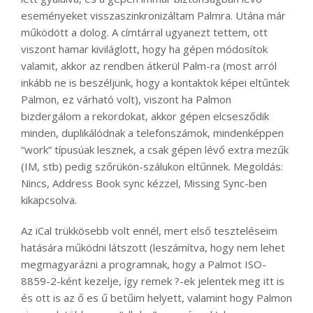
eseményeket visszaszinkronizáltam Palmra. Utána már
működött a dolog. A címtárral ugyanezt tettem, ott
viszont hamar kiviláglott, hogy ha gépen módosítok
valamit, akkor az rendben átkerül Palm-ra (most arról
inkább ne is beszéljünk, hogy a kontaktok képei eltűntek
Palmon, ez várható volt), viszont ha Palmon
bizdergálom a rekordokat, akkor gépen elcsesződik
minden, duplikálódnak a telefonszámok, mindenképpen
“work” típusúak lesznek, a csak gépen lévő extra mezűk
(IM, stb) pedig szőrükön-szálukon eltűnnek. Megoldás:
Nincs, Address Book sync kézzel, Missing Sync-ben
kikapcsolva.
Az iCal trükkösebb volt ennél, mert első teszteléseim
hatására működni látszott (leszámítva, hogy nem lehet
megmagyarázni a programnak, hogy a Palmot ISO-
8859-2-ként kezelje, így remek ?-ek jelentek meg itt is
és ott is az ő es ű betűim helyett, valamint hogy Palmon