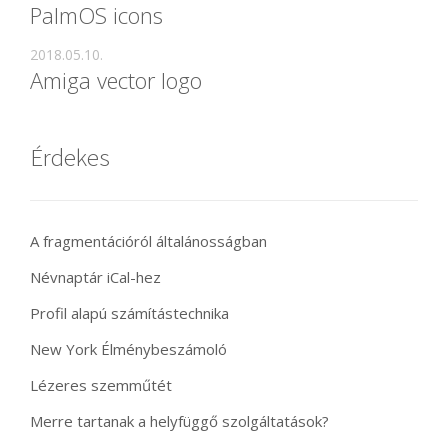
PalmOS icons
2018.05.10.
Amiga vector logo
Érdekes
A fragmentációról általánosságban
Névnaptár iCal-hez
Profil alapú számítástechnika
New York Élménybeszámoló
Lézeres szemműtét
Merre tartanak a helyfüggő szolgáltatások?