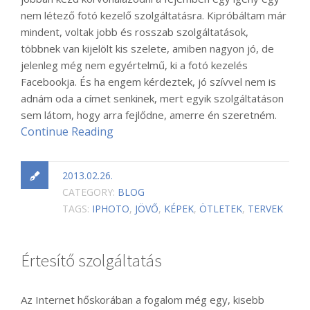
nem létező fotó kezelő szolgáltatásra. Kipróbáltam már
mindent, voltak jobb és rosszab szolgáltatások,
többnek van kijelölt kis szelete, amiben nagyon jó, de
jelenleg még nem egyértelmű, ki a fotó kezelés
Facebookja. És ha engem kérdeztek, jó szívvel nem is
adnám oda a címet senkinek, mert egyik szolgáltatáson
sem látom, hogy arra fejlődne, amerre én szeretném.
Continue Reading
2013.02.26.
CATEGORY:
BLOG
TAGS:
IPHOTO
,
JÖVŐ
,
KÉPEK
,
ÖTLETEK
,
TERVEK
Értesítő szolgáltatás
Az Internet hőskorában a fogalom még egy, kisebb