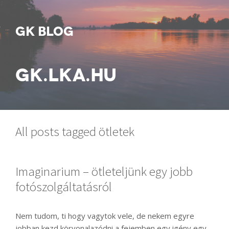
GK BLOG
GK.LKA.HU
All posts tagged ötletek
Imaginarium – ötleteljünk egy jobb
fotószolgáltatásról
Nem tudom, ti hogy vagytok vele, de nekem egyre
jobban kezd körvonalazódni a fejemben egy igény egy