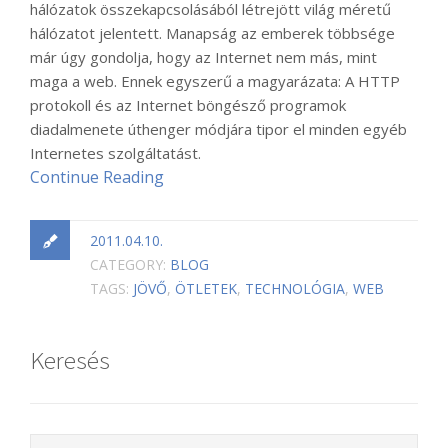
hálózatok összekapcsolásából létrejött világ méretű
hálózatot jelentett. Manapság az emberek többsége
már úgy gondolja, hogy az Internet nem más, mint
maga a web. Ennek egyszerű a magyarázata: A HTTP
protokoll és az Internet böngésző programok
diadalmenete úthenger módjára tipor el minden egyéb
Internetes szolgáltatást.
Continue Reading
2011.04.10.
CATEGORY:
BLOG
TAGS:
JÖVŐ
,
ÖTLETEK
,
TECHNOLÓGIA
,
WEB
Keresés