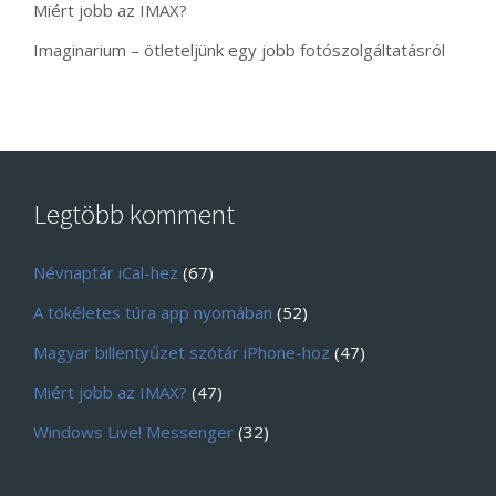
Miért jobb az IMAX?
Imaginarium – ötleteljünk egy jobb fotószolgáltatásról
Legtöbb komment
Névnaptár iCal-hez
(67)
A tökéletes túra app nyomában
(52)
Magyar billentyűzet szótár iPhone-hoz
(47)
Miért jobb az IMAX?
(47)
Windows Live! Messenger
(32)