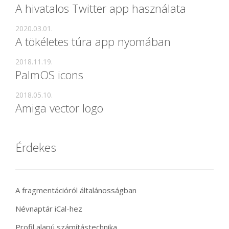
A hivatalos Twitter app használata
2020.03.01.
A tökéletes túra app nyomában
2018.11.19.
PalmOS icons
2018.05.10.
Amiga vector logo
Érdekes
A fragmentációról általánosságban
Névnaptár iCal-hez
Profil alapú számítástechnika