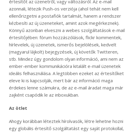
értesítőt az üzenetről, vagy változásról. Az e-mail
azonnali, létezik Push-os verziója (ahol tehát nem kell
ellenőrizgetni a postafiók tartalmát, hanem a rendszer
kézbesíti az új üzeneteket, amint azok megérkeznek).
Könnyű azonban elveszni a webes szolgáltatások e-mail
értesítőjében: fórum hozzászólások, flickr kommentek,
hírlevelek, új üzenetek, ismerős bejelölések, kedvelt
(magyarul lájkolt) bejegyzések, új követők Twitteren,
stb. Mindez úgy gondolom olyan információ, ami nem az
ember-ember kommunikációra kitalált e-mail üzenetek
ideális felhasználása. A legtöbben ezeket az értesítőket
eleve ki is kapcsolják, mert bár az információ maga
érdekes lenne számukra, de az e-mail áradat maga már
zajként csapódik le az inboxukban.
Az ötlet
Ahogy korábban léteztek hírolvasók, létre lehetne hozni
egy globális értesítő szolgáltatást egy saját protokollal,