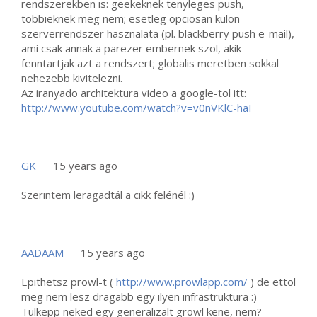
rendszerekben is: geekeknek tenyleges push,
tobbieknek meg nem; esetleg opciosan kulon
szerverrendszer hasznalata (pl. blackberry push e-mail),
ami csak annak a parezer embernek szol, akik
fenntartjak azt a rendszert; globalis meretben sokkal
nehezebb kivitelezni.
Az iranyado architektura video a google-tol itt:
http://www.youtube.com/watch?v=v0nVKlC-haI
GK
15 years ago
Szerintem leragadtál a cikk felénél :)
AADAAM
15 years ago
Epithetsz prowl-t (
http://www.prowlapp.com/
) de ettol
meg nem lesz dragabb egy ilyen infrastruktura :)
Tulkepp neked egy generalizalt growl kene, nem?