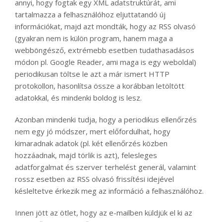
annyi, hogy fogtak egy XML adatstruktúrát, ami
tartalmazza a felhasználóhoz eljuttatandó új
információkat, majd azt mondták, hogy az RSS olvasó
(gyakran nem is külön program, hanem maga a
webböngésző, extrémebb esetben tudathasadásos
módon pl. Google Reader, ami maga is egy weboldal)
periodikusan töltse le azt a már ismert HTTP
protokollon, hasonlítsa össze a korábban letöltött
adatokkal, és mindenki boldog is lesz.
Azonban mindenki tudja, hogy a periodikus ellenőrzés
nem egy jó módszer, mert előfordulhat, hogy
kimaradnak adatok (pl. két ellenőrzés közben
hozzáadnak, majd törlik is azt), felesleges
adatforgalmat és szerver terhelést generál, valamint
rossz esetben az RSS olvasó frissítési idejével
késleltetve érkezik meg az információ a felhasználóhoz.
Innen jött az ötlet, hogy az e-mailben küldjük el ki az