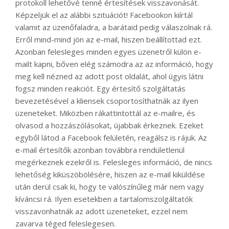
protokoll lehetővé tenné értesítések visszavonását.
Képzeljük el az alábbi szituációt! Facebookon kiírtál
valamit az üzenőfaladra, a barátaid pedig válaszolnak rá.
Erről mind-mind jön az e-mail, hiszen beállítottad ezt.
Azonban felesleges minden egyes üzenetről külön e-
mailt kapni, bőven elég számodra az az információ, hogy
meg kell nézned az adott post oldalát, ahol úgyis látni
fogsz minden reakciót. Egy értesítő szolgáltatás
bevezetésével a kliensek csoportosíthatnák az ilyen
üzeneteket. Miközben rákattintottál az e-mailre, és
olvasod a hozzászólásokat, újabbak érkeznek. Ezeket
egyből látod a Facebook felületén, reagálsz is rájuk. Az
e-mail értesítők azonban továbbra rendületlenül
megérkeznek ezekről is. Felesleges információ, de nincs
lehetőség kiküszöbölésére, hiszen az e-mail kiküldése
után derül csak ki, hogy te valószínűleg már nem vagy
kíváncsi rá. Ilyen esetekben a tartalomszolgáltatók
visszavonhatnák az adott üzeneteket, ezzel nem
zavarva téged feleslegesen.