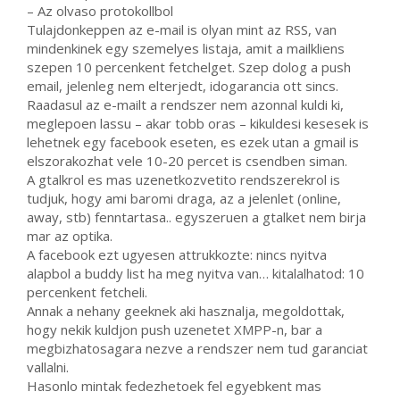
– Az olvaso protokollbol
Tulajdonkeppen az e-mail is olyan mint az RSS, van
mindenkinek egy szemelyes listaja, amit a mailkliens
szepen 10 percenkent fetchelget. Szep dolog a push
email, jelenleg nem elterjedt, idogarancia ott sincs.
Raadasul az e-mailt a rendszer nem azonnal kuldi ki,
meglepoen lassu – akar tobb oras – kikuldesi kesesek is
lehetnek egy facebook eseten, es ezek utan a gmail is
elszorakozhat vele 10-20 percet is csendben siman.
A gtalkrol es mas uzenetkozvetito rendszerekrol is
tudjuk, hogy ami baromi draga, az a jelenlet (online,
away, stb) fenntartasa.. egyszeruen a gtalket nem birja
mar az optika.
A facebook ezt ugyesen attrukkozte: nincs nyitva
alapbol a buddy list ha meg nyitva van… kitalalhatod: 10
percenkent fetcheli.
Annak a nehany geeknek aki hasznalja, megoldottak,
hogy nekik kuldjon push uzenetet XMPP-n, bar a
megbizhatosagara nezve a rendszer nem tud garanciat
vallalni.
Hasonlo mintak fedezhetoek fel egyebkent mas