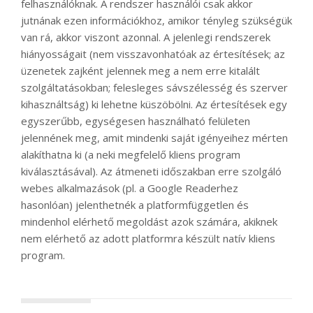
felhasználóknak. A rendszer használói csak akkor
jutnának ezen információkhoz, amikor tényleg szükségük
van rá, akkor viszont azonnal. A jelenlegi rendszerek
hiányosságait (nem visszavonhatóak az értesítések; az
üzenetek zajként jelennek meg a nem erre kitalált
szolgáltatásokban; felesleges sávszélesség és szerver
kihasználtság) ki lehetne küszöbölni. Az értesítések egy
egyszerűbb, egységesen használható felületen
jelennének meg, amit mindenki saját igényeihez mérten
alakíthatna ki (a neki megfelelő kliens program
kiválasztásával). Az átmeneti időszakban erre szolgáló
webes alkalmazások (pl. a Google Readerhez
hasonlóan) jelenthetnék a platformfüggetlen és
mindenhol elérhető megoldást azok számára, akiknek
nem elérhető az adott platformra készült natív kliens
program.