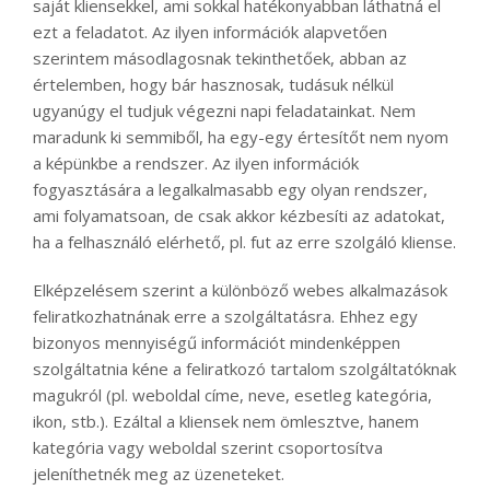
saját kliensekkel, ami sokkal hatékonyabban láthatná el
ezt a feladatot. Az ilyen információk alapvetően
szerintem másodlagosnak tekinthetőek, abban az
értelemben, hogy bár hasznosak, tudásuk nélkül
ugyanúgy el tudjuk végezni napi feladatainkat. Nem
maradunk ki semmiből, ha egy-egy értesítőt nem nyom
a képünkbe a rendszer. Az ilyen információk
fogyasztására a legalkalmasabb egy olyan rendszer,
ami folyamatsoan, de csak akkor kézbesíti az adatokat,
ha a felhasználó elérhető, pl. fut az erre szolgáló kliense.
Elképzelésem szerint a különböző webes alkalmazások
feliratkozhatnának erre a szolgáltatásra. Ehhez egy
bizonyos mennyiségű információt mindenképpen
szolgáltatnia kéne a feliratkozó tartalom szolgáltatóknak
magukról (pl. weboldal címe, neve, esetleg kategória,
ikon, stb.). Ezáltal a kliensek nem ömlesztve, hanem
kategória vagy weboldal szerint csoportosítva
jeleníthetnék meg az üzeneteket.