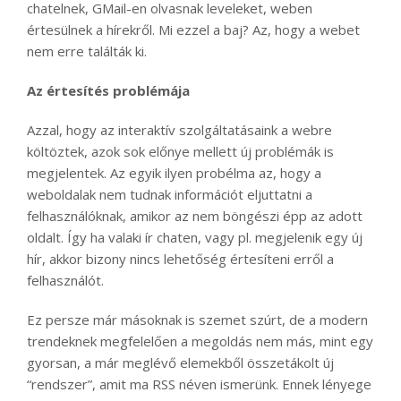
chatelnek, GMail-en olvasnak leveleket, weben
értesülnek a hírekről. Mi ezzel a baj? Az, hogy a webet
nem erre találták ki.
Az értesítés problémája
Azzal, hogy az interaktív szolgáltatásaink a webre
költöztek, azok sok előnye mellett új problémák is
megjelentek. Az egyik ilyen probélma az, hogy a
weboldalak nem tudnak információt eljuttatni a
felhasználóknak, amikor az nem böngészi épp az adott
oldalt. Így ha valaki ír chaten, vagy pl. megjelenik egy új
hír, akkor bizony nincs lehetőség értesíteni erről a
felhasználót.
Ez persze már másoknak is szemet szúrt, de a modern
trendeknek megfelelően a megoldás nem más, mint egy
gyorsan, a már meglévő elemekből összetákolt új
“rendszer”, amit ma RSS néven ismerünk. Ennek lényege