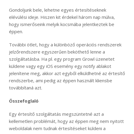
Gondoljunk bele, lehetne egyes értesítéseknek
elévülési ideje. Hiszen kit érdekel három nap múlva,
hogy ismerőseink melyik kocsmába jelentkeztek be
éppen.
További ötlet, hogy a különböző operációs rendszerek
jelzőrendszere egyszerűen beköthető lenne a
szolgáltatásba. Ha pl. egy program Growl üzenetet
küldene vagy egy iOS esemény egy notify ablakot
jelenítene meg, akkor azt egyből elküldhetné az értesítő
rendszerbe, ami pedig az éppen használt kliensbe
továbbítaná azt.
Összefoglaló
Egy értesítő szolgáltatás megszüntetné azt a
kellemetlen problémát, hogy az éppen meg nem nyitott
weboldalak nem tudnak értesítéseket küldeni a