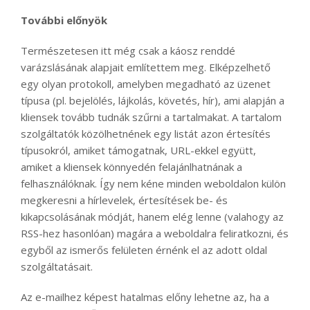
További előnyök
Természetesen itt még csak a káosz renddé
varázslásának alapjait említettem meg. Elképzelhető
egy olyan protokoll, amelyben megadható az üzenet
típusa (pl. bejelölés, lájkolás, követés, hír), ami alapján a
kliensek tovább tudnák szűrni a tartalmakat. A tartalom
szolgáltatók közölhetnének egy listát azon értesítés
típusokról, amiket támogatnak, URL-ekkel együtt,
amiket a kliensek könnyedén felajánlhatnának a
felhasználóknak. Így nem kéne minden weboldalon külön
megkeresni a hírlevelek, értesítések be- és
kikapcsolásának módját, hanem elég lenne (valahogy az
RSS-hez hasonlóan) magára a weboldalra feliratkozni, és
egyből az ismerős felületen érnénk el az adott oldal
szolgáltatásait.
Az e-mailhez képest hatalmas előny lehetne az, ha a