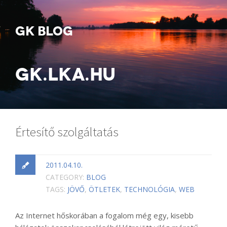
GK BLOG
GK.LKA.HU
Értesítő szolgáltatás
2011.04.10.
CATEGORY:
BLOG
TAGS:
JÖVŐ
,
ÖTLETEK
,
TECHNOLÓGIA
,
WEB
Az Internet hőskorában a fogalom még egy, kisebb