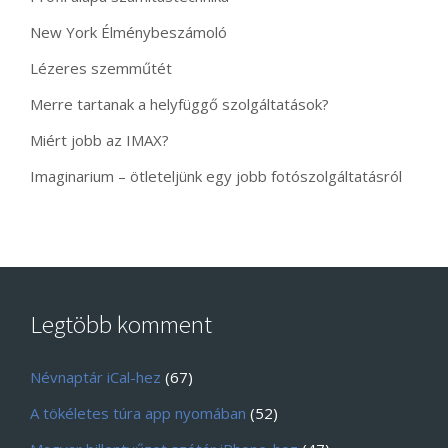
New York Élménybeszámoló
Lézeres szemműtét
Merre tartanak a helyfüggő szolgáltatások?
Miért jobb az IMAX?
Imaginarium – ötleteljünk egy jobb fotószolgáltatásról
Legtöbb komment
Névnaptár iCal-hez
(67)
A tökéletes túra app nyomában
(52)