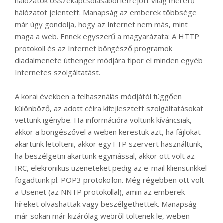
hálózatok összekapcsolásából létrejött világ méretű
hálózatot jelentett. Manapság az emberek többsége
már úgy gondolja, hogy az Internet nem más, mint
maga a web. Ennek egyszerű a magyarázata: A HTTP
protokoll és az Internet böngésző programok
diadalmenete úthenger módjára tipor el minden egyéb
Internetes szolgáltatást.
A korai években a felhasználás módjától függően
különböző, az adott célra kifejlesztett szolgáltatásokat
vettünk igénybe. Ha információra voltunk kíváncsiak,
akkor a böngészővel a weben kerestük azt, ha fájlokat
akartunk letölteni, akkor egy FTP szervert használtunk,
ha beszélgetni akartunk egymással, akkor ott volt az
IRC, elekronikus üzeneteket pedig az e-mail kliensünkkel
fogadtunk pl. POP3 protokollon. Még régebben ott volt
a Usenet (az NNTP protokollal), amin az emberek
híreket olvashattak vagy beszélgethettek. Manapság
már sokan már kizárólag webről töltenek le, weben