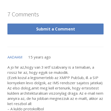
7 Comments
Submit a Comment
AADAAM
15 years ago
A jo hir az,hogy van 3 ietf szabvany is a temaban, a
rossz hir az, hogy egyik se mukodik.
(Ezek kozul a legismertebb az XMPP PubSub, ill. a SIP
kornyeken levo dolgok, az IMS rendszer sajatos jatekai)
Az elso dolog,amit meg kell ertenunk, hogy ertesitest
kuldeni architekturalisan viszonylag draga. Az e-mail nem
annyira az, de ha jobban megnezzuk az e-mailt, akkor az
ket reszbol all:
– A kuldo protokollbol