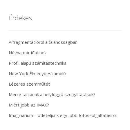
Érdekes
A fragmentációról általánosságban
Névnaptár iCal-hez
Profil alapú számítástechnika
New York Élménybeszámoló
Lézeres szemműtét
Merre tartanak a helyfüggő szolgáltatások?
Miért jobb az IMAX?
Imaginarium – ötleteljünk egy jobb fotószolgáltatásról