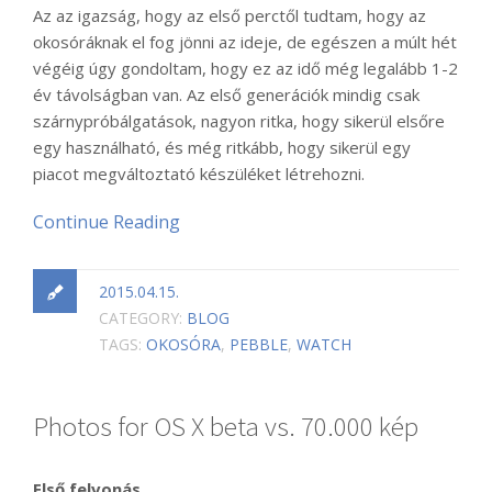
Az az igazság, hogy az első perctől tudtam, hogy az
okosóráknak el fog jönni az ideje, de egészen a múlt hét
végéig úgy gondoltam, hogy ez az idő még legalább 1-2
év távolságban van. Az első generációk mindig csak
szárnypróbálgatások, nagyon ritka, hogy sikerül elsőre
egy használható, és még ritkább, hogy sikerül egy
piacot megváltoztató készüléket létrehozni.
Continue Reading
2015.04.15.
CATEGORY:
BLOG
TAGS:
OKOSÓRA
,
PEBBLE
,
WATCH
Photos for OS X beta vs. 70.000 kép
Első felvonás