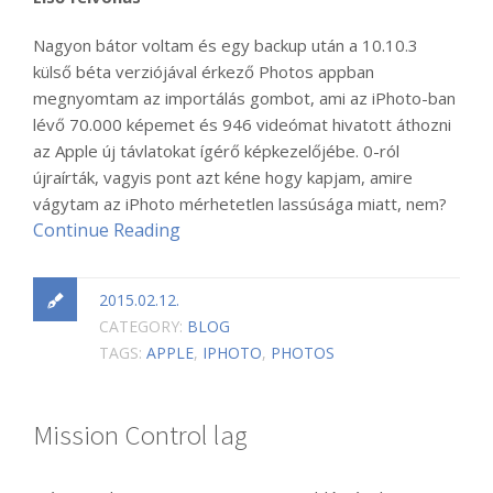
Nagyon bátor voltam és egy backup után a 10.10.3
külső béta verziójával érkező Photos appban
megnyomtam az importálás gombot, ami az iPhoto-ban
lévő 70.000 képemet és 946 videómat hivatott áthozni
az Apple új távlatokat ígérő képkezelőjébe. 0-ról
újraírták, vagyis pont azt kéne hogy kapjam, amire
vágytam az iPhoto mérhetetlen lassúsága miatt, nem?
Continue Reading
2015.02.12.
CATEGORY:
BLOG
TAGS:
APPLE
,
IPHOTO
,
PHOTOS
Mission Control lag