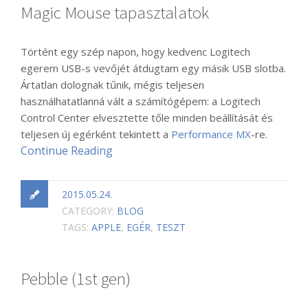
Magic Mouse tapasztalatok
Történt egy szép napon, hogy kedvenc Logitech
egerem USB-s vevőjét átdugtam egy másik USB slotba.
Ártatlan dolognak tűnik, mégis teljesen
használhatatlanná vált a számítógépem: a Logitech
Control Center elvesztette tőle minden beállítását és
teljesen új egérként tekintett a
Performance MX
-re.
Continue Reading
2015.05.24.
CATEGORY:
BLOG
TAGS:
APPLE
,
EGÉR
,
TESZT
Pebble (1st gen)