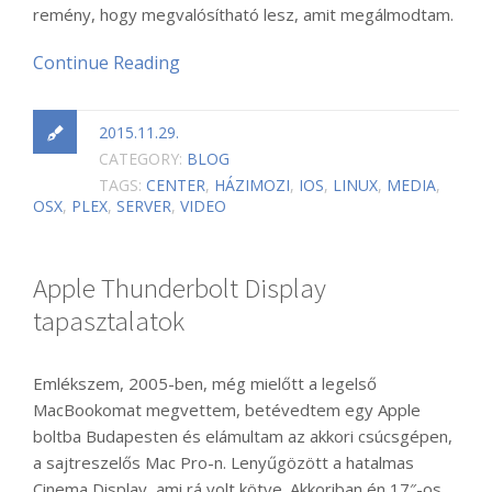
remény, hogy megvalósítható lesz, amit megálmodtam.
Continue Reading
2015.11.29.
CATEGORY:
BLOG
TAGS:
CENTER
,
HÁZIMOZI
,
IOS
,
LINUX
,
MEDIA
,
OSX
,
PLEX
,
SERVER
,
VIDEO
Apple Thunderbolt Display
tapasztalatok
Emlékszem, 2005-ben, még mielőtt a legelső
MacBookomat megvettem, betévedtem egy Apple
boltba Budapesten és elámultam az akkori csúcsgépen,
a sajtreszelős Mac Pro-n. Lenyűgözött a hatalmas
Cinema Display, ami rá volt kötve. Akkoriban én 17″-os