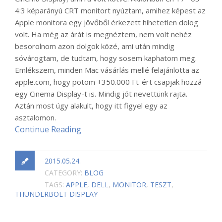
4:3 képarányú CRT monitort nyúztam, amihez képest az
Apple monitora egy jövőből érkezett hihetetlen dolog
volt. Ha még az árát is megnéztem, nem volt nehéz
besorolnom azon dolgok közé, ami után mindig
sóvárogtam, de tudtam, hogy sosem kaphatom meg.
Emlékszem, minden Mac vásárlás mellé felajánlotta az
apple.com, hogy potom +350.000 Ft-ért csapjak hozzá
egy Cinema Display-t is. Mindig jót nevettünk rajta.
Aztán most úgy alakult, hogy itt figyel egy az
asztalomon.
Continue Reading
2015.05.24.
CATEGORY:
BLOG
TAGS:
APPLE
,
DELL
,
MONITOR
,
TESZT
,
THUNDERBOLT DISPLAY