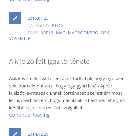
2015.01.23.
CATEGORY:
BLOG
TAGS:
APPLE
,
MAC
,
MACBOOKPRO
,
OSX
,
YOSEMITE
A kijelző folt igaz története
Akik követnek Twitteren, azok tudhatják, hogy egészen
sok időm elment arra, hogy egy gyári hibás Apple
kijelzőt javíttassak. Ennek történetét szeretném most
leírni, mert hiszem, hogy másoknak is hasznos lehet, és
később is jó referenciául szolgálhat.
Continue Reading
2014.12.29.