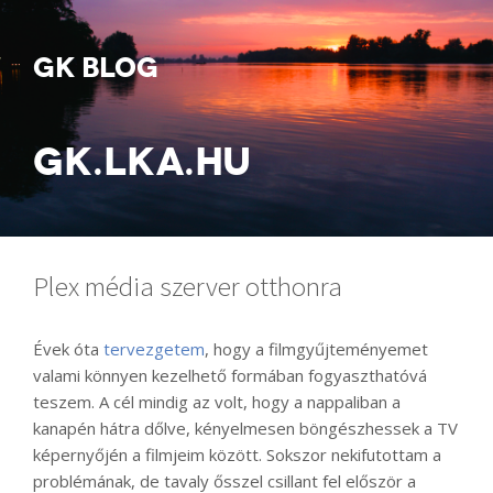
GK BLOG
GK.LKA.HU
Plex média szerver otthonra
Évek óta
tervezgetem
, hogy a filmgyűjteményemet
valami könnyen kezelhető formában fogyaszthatóvá
teszem. A cél mindig az volt, hogy a nappaliban a
kanapén hátra dőlve, kényelmesen böngészhessek a TV
képernyőjén a filmjeim között. Sokszor nekifutottam a
problémának, de tavaly ősszel csillant fel először a