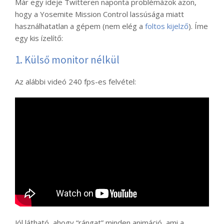
Már egy ideje Twitteren naponta problémázok azon,
hogy a Yosemite Mission Control lassúsága miatt
használhatatlan a gépem (nem elég a
foltos kijelző
). Íme
egy kis ízelítő:
1. Külső monitor nélkül
Az alábbi videó 240 fps-es felvétel:
Jól látható, ahogy “rángat” minden animáció, ami a