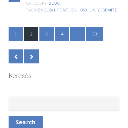
CATEGORY:
BLOG
TAGS:
ENGLISH
,
FONT
,
GUI
,
OSX
,
UX
,
YOSEMITE
1
2
3
4
…
33
Keresés